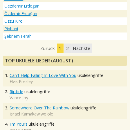
Oezdemir Erdoğan
Özdemir Erdoğan
Ozzu Kiroi
Pinhani
Şebnem Ferah
Zurück
1
2
Nächste
TOP UKULELE LIEDER (AUGUST)
1.
Can't Help Falling In Love With You
ukulelengriffe
Elvis Presley
2.
Riptide
ukulelengriffe
Vance Joy
3.
Somewhere Over The Rainbow
ukulelengriffe
Israel Kamakawiwo'ole
4.
I'm Yours
ukulelengriffe