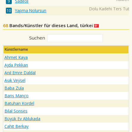
Sadece
Dolu Kadehi Ters Tut
Yapma Nolursun
68
Bands/Künstler für dieses Land, türkei
Suchen
Künstlername
Ahmet Kaya
Ajda Pekkan
Anıl Emre Daldal
Aşık Veysel
Baba Zula
Barış Manço
Batuhan Kordel
Bilal Sonses
Büyük Ev Ablukada
Cahit Berkay