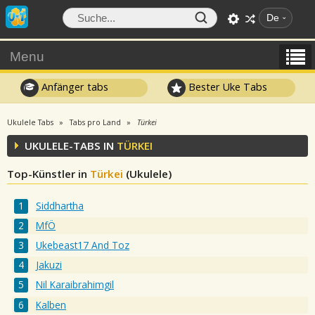
De
Menu
Anfänger tabs
Bester Uke Tabs
Ukulele Tabs
Tabs pro Land
Türkei
UKULELE-TABS IN
TÜRKEI
Top-Künstler in
Türkei
(Ukulele)
Siddhartha
MfÖ
Ukebeast17 And Toz
Jakuzi
Nil Karaibrahimgil
Kalben