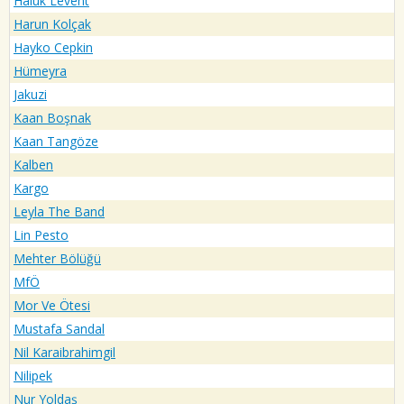
Haluk Levent
Harun Kolçak
Hayko Cepkin
Hümeyra
Jakuzi
Kaan Boşnak
Kaan Tangöze
Kalben
Kargo
Leyla The Band
Lin Pesto
Mehter Bölüğü
MfÖ
Mor Ve Ötesi
Mustafa Sandal
Nil Karaibrahimgil
Nilipek
Nur Yoldaş