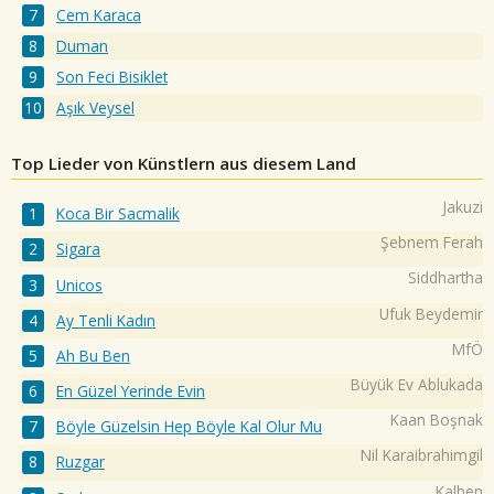
Cem Karaca
Duman
Son Feci Bisiklet
Aşık Veysel
Top Lieder von Künstlern aus diesem Land
Jakuzi
Koca Bir Sacmalik
Şebnem Ferah
Sigara
Siddhartha
Unicos
Ufuk Beydemir
Ay Tenli Kadın
MfÖ
Ah Bu Ben
Büyük Ev Ablukada
En Güzel Yerinde Evin
Kaan Boşnak
Böyle Güzelsin Hep Böyle Kal Olur Mu
Nil Karaibrahimgil
Ruzgar
Kalben