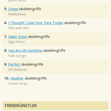
Jason Mraz
5.
Creep
ukulelengriffe
Radiohead
6.
I Thought I Saw Your Face Today
ukulelengriffe
She and Him
7.
Sailor Song
ukulelengriffe
Gigi Perez
8.
You Are My Sunshine
ukulelengriffe
Folk Songs
9.
Perfect
ukulelengriffe
Ed Sheeran
10.
Heather
ukulelengriffe
Conan Gray
TRENDKÜNSTLER