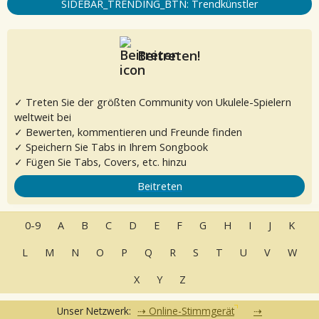
SIDEBAR_TRENDING_BTN: Trendkünstler
Beitreten!
✓ Treten Sie der größten Community von Ukulele-Spielern
weltweit bei
✓ Bewerten, kommentieren und Freunde finden
✓ Speichern Sie Tabs in Ihrem Songbook
✓ Fügen Sie Tabs, Covers, etc. hinzu
Beitreten
0-9
A
B
C
D
E
F
G
H
I
J
K
L
M
N
O
P
Q
R
S
T
U
V
W
X
Y
Z
Unser Netzwerk:
Online-Stimmgerät