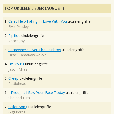
TOP UKULELE LIEDER (AUGUST)
1.
Can't Help Falling In Love With You
ukulelengriffe
Elvis Presley
2.
Riptide
ukulelengriffe
Vance Joy
3.
Somewhere Over The Rainbow
ukulelengriffe
Israel Kamakawiwo'ole
4.
I'm Yours
ukulelengriffe
Jason Mraz
5.
Creep
ukulelengriffe
Radiohead
6.
I Thought I Saw Your Face Today
ukulelengriffe
She and Him
7.
Sailor Song
ukulelengriffe
Gigi Perez