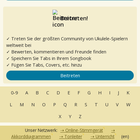
Beitreten!
✓ Treten Sie der größten Community von Ukulele-Spielern
weltweit bei
✓ Bewerten, kommentieren und Freunde finden
✓ Speichern Sie Tabs in Ihrem Songbook
✓ Fügen Sie Tabs, Covers, etc. hinzu
Beitreten
0-9
A
B
C
D
E
F
G
H
I
J
K
L
M
N
O
P
Q
R
S
T
U
V
W
X
Y
Z
Unser Netzwerk:
Online-Stimmgerät
Akkorddiagrammen
Tonleiter
Unterricht
(en)