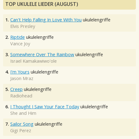
TOP UKULELE LIEDER (AUGUST)
1.
Can't Help Falling In Love With You
ukulelengriffe
Elvis Presley
2.
Riptide
ukulelengriffe
Vance Joy
3.
Somewhere Over The Rainbow
ukulelengriffe
Israel Kamakawiwo'ole
4.
I'm Yours
ukulelengriffe
Jason Mraz
5.
Creep
ukulelengriffe
Radiohead
6.
I Thought I Saw Your Face Today
ukulelengriffe
She and Him
7.
Sailor Song
ukulelengriffe
Gigi Perez