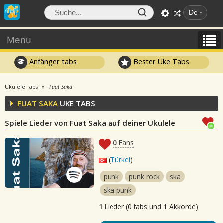
De
Menu
Anfänger tabs
Bester Uke Tabs
Ukulele Tabs
Fuat Saka
FUAT SAKA
UKE TABS
Spiele Lieder von Fuat Saka auf deiner Ukulele
0
Fans
(
Türkei
)
punk
punk rock
ska
ska punk
1
Lieder (0 tabs und 1 Akkorde)