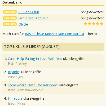
Datenbank
CHORDS
Bu Son Olsun
Song bewerten!
CHORDS
Deniz Üstü Köpürür
Song bewerten!
CHORDS
Oh Be
Mach Dich für
das nächste Konzert von Cem Karaca
bereit.
TOP UKULELE LIEDER (AUGUST)
1.
Can't Help Falling In Love With You
ukulelengriffe
Elvis Presley
2.
Riptide
ukulelengriffe
Vance Joy
3.
Somewhere Over The Rainbow
ukulelengriffe
Israel Kamakawiwo'ole
4.
I'm Yours
ukulelengriffe
Jason Mraz