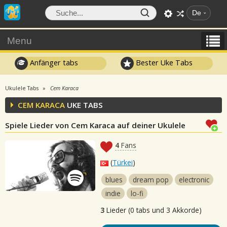
De
Menu
Anfänger tabs
Bester Uke Tabs
Ukulele Tabs
Cem Karaca
CEM KARACA
UKE TABS
Spiele Lieder von Cem Karaca auf deiner Ukulele
4
Fans
(
Türkei
)
blues
dream pop
electronic
indie
lo-fi
3
Lieder (0 tabs und 3 Akkorde)