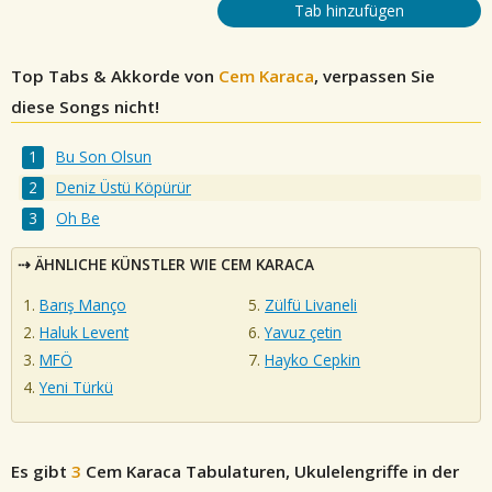
Tab hinzufügen
Top Tabs & Akkorde von
Cem Karaca
, verpassen Sie
diese Songs nicht!
Bu Son Olsun
Deniz Üstü Köpürür
Oh Be
ÄHNLICHE KÜNSTLER WIE CEM KARACA
Barış Manço
Zülfü Livaneli
Haluk Levent
Yavuz çetin
MFÖ
Hayko Cepkin
Yeni Türkü
Es gibt
3
Cem Karaca
Tabulaturen, Ukulelengriffe in der