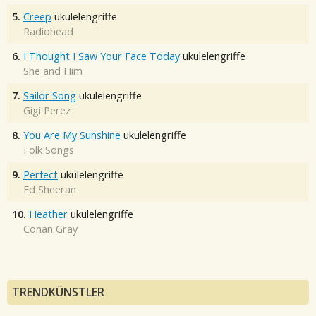
5.
Creep
ukulelengriffe
Radiohead
6.
I Thought I Saw Your Face Today
ukulelengriffe
She and Him
7.
Sailor Song
ukulelengriffe
Gigi Perez
8.
You Are My Sunshine
ukulelengriffe
Folk Songs
9.
Perfect
ukulelengriffe
Ed Sheeran
10.
Heather
ukulelengriffe
Conan Gray
TRENDKÜNSTLER