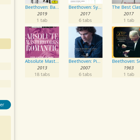
Beethoven: Bagatelle No. 25 in A Minor, WoO 59 "Für Elise"
Beethoven: Symphony No. 9 in D Minor, Op. 125
2019
2017
2017
1 tab
6 tabs
1 tab
Absolute Masterworks - Romantic
Beethoven: Piano Sonatas, Vol.3
2013
2007
1963
18 tabs
6 tabs
1 tab
er