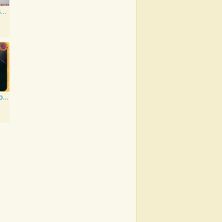
The Best Classical Music Vol. I - Incipit
Beethoven: Sonatas for Piano No. 14, 8, & 23 - Expanded Edition