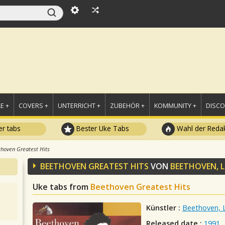
E +
COVERS +
UNTERRICHT +
ZUBEHÖR +
KOMMUNITY +
DISC
r tabs
Bester Uke Tabs
Wahl der Redak
hoven Greatest Hits
BEETHOVEN GREATEST HITS
VON
BEETHOVEN, 
Uke tabs from
Beethoven Greatest Hits
Künstler :
Beethoven, 
Released date :
1991