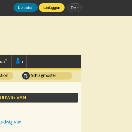
Beitreten
Einloggen
De
ORD
+
tion
Schlagmuster
LUDWIG VAN
Ludwig Van