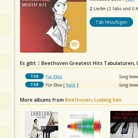
2
Lieder (2 tabs und 0 
Tab hinzufügen
Es gibt
2
Beethoven Greatest Hits
Tabulaturen, U
TAB
Fur Elise
Song bewe
TAB
Für Elise
[
Rate
]
Song bewe
More albums from
Beethoven, Ludwig Van