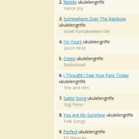
2.
Riptide
ukulelengriffe
Vance Joy
3.
Somewhere Over The Rainbow
ukulelengriffe
Israel Kamakawiwo'ole
4.
I'm Yours
ukulelengriffe
Jason Mraz
5.
Creep
ukulelengriffe
Radiohead
6.
I Thought I Saw Your Face Today
ukulelengriffe
She and Him
7.
Sailor Song
ukulelengriffe
Gigi Perez
8.
You Are My Sunshine
ukulelengriffe
Folk Songs
9.
Perfect
ukulelengriffe
Ed Sheeran