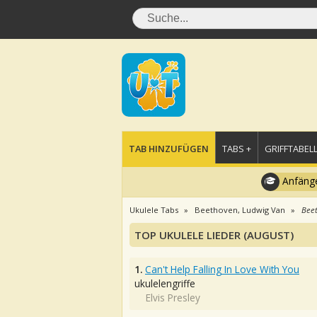
TAB HINZUFÜGEN
TABS +
GRIFFTABELL
Anfänge
Ukulele Tabs
Beethoven, Ludwig Van
Beet
TOP UKULELE LIEDER (AUGUST)
1.
Can't Help Falling In Love With You
ukulelengriffe
Elvis Presley