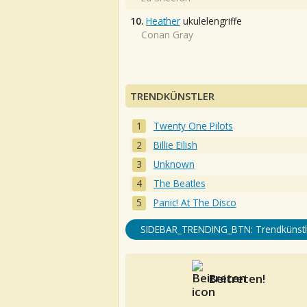
10.
Heather
ukulelengriffe
Conan Gray
TRENDKÜNSTLER
Twenty One Pilots
Billie Eilish
Unknown
The Beatles
Panic! At The Disco
SIDEBAR_TRENDING_BTN: Trendkünstl
Beitreten!