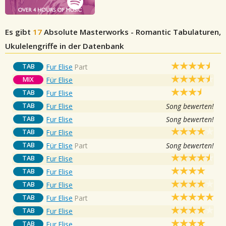
Es gibt
17
Absolute Masterworks - Romantic
Tabulaturen,
Ukulelengriffe in der Datenbank
TAB
Fur Elise
Part
MIX
Für Elise
TAB
Fur Elise
TAB
Fur Elise
Song bewerten!
TAB
Fur Elise
Song bewerten!
TAB
Fur Elise
TAB
Für Elise
Part
Song bewerten!
TAB
Fur Elise
TAB
Fur Elise
TAB
Fur Elise
TAB
Fur Elise
Part
TAB
Fur Elise
TAB
Fur Elise