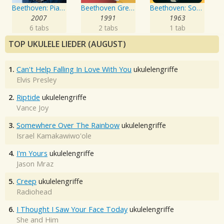
Beethoven: Piano Sonatas, Vol.3
Beethoven Greatest Hits
Beethoven: Sonatas for Piano No. 14, 8, & 23 - Expanded Edition
2007
1991
1963
6 tabs
2 tabs
1 tab
TOP UKULELE LIEDER (AUGUST)
1.
Can't Help Falling In Love With You
ukulelengriffe
Elvis Presley
2.
Riptide
ukulelengriffe
Vance Joy
3.
Somewhere Over The Rainbow
ukulelengriffe
Israel Kamakawiwo'ole
4.
I'm Yours
ukulelengriffe
Jason Mraz
5.
Creep
ukulelengriffe
Radiohead
6.
I Thought I Saw Your Face Today
ukulelengriffe
She and Him