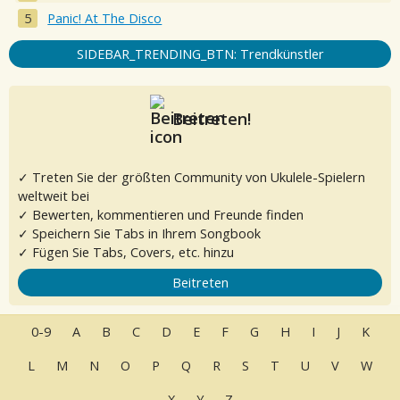
Panic! At The Disco
SIDEBAR_TRENDING_BTN: Trendkünstler
Beitreten!
✓ Treten Sie der größten Community von Ukulele-Spielern
weltweit bei
✓ Bewerten, kommentieren und Freunde finden
✓ Speichern Sie Tabs in Ihrem Songbook
✓ Fügen Sie Tabs, Covers, etc. hinzu
Beitreten
0-9
A
B
C
D
E
F
G
H
I
J
K
L
M
N
O
P
Q
R
S
T
U
V
W
X
Y
Z