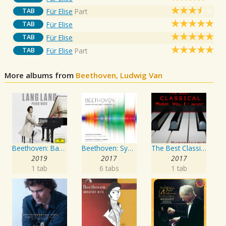
TAB
Für Elise
Part
TAB
Für Elise
TAB
Für Elise
TAB
Für Elise
Part
More albums from
Beethoven, Ludwig Van
Beethoven: Bagatelle No. 25 in A Minor, WoO 59 "Für Elise"
Beethoven: Symphony No. 9 in D Minor, Op. 125
The Best Classical Music Vol. I - Incipit
2019
2017
2017
1 tab
6 tabs
1 tab