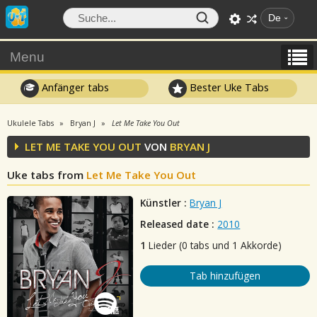
De
Menu
Anfänger tabs
Bester Uke Tabs
Ukulele Tabs
Bryan J
Let Me Take You Out
LET ME TAKE YOU OUT
VON
BRYAN J
Uke tabs from
Let Me Take You Out
Künstler :
Bryan J
Released date :
2010
1
Lieder (0 tabs und 1 Akkorde)
Tab hinzufügen