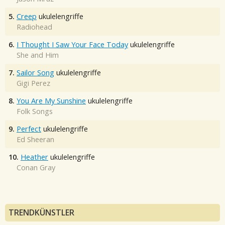
5.
Creep
ukulelengriffe
Radiohead
6.
I Thought I Saw Your Face Today
ukulelengriffe
She and Him
7.
Sailor Song
ukulelengriffe
Gigi Perez
8.
You Are My Sunshine
ukulelengriffe
Folk Songs
9.
Perfect
ukulelengriffe
Ed Sheeran
10.
Heather
ukulelengriffe
Conan Gray
TRENDKÜNSTLER