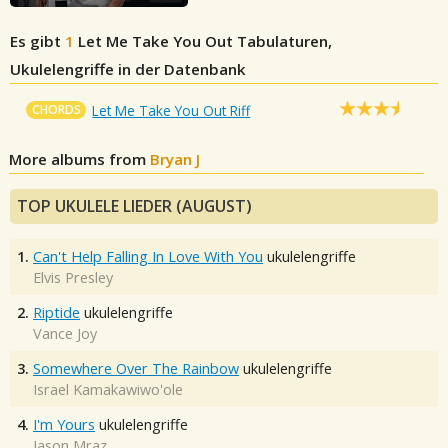
Es gibt
1
Let Me Take You Out
Tabulaturen,
Ukulelengriffe in der Datenbank
CHORDS
Let Me Take You Out Riff
More albums from
Bryan J
TOP UKULELE LIEDER (AUGUST)
1.
Can't Help Falling In Love With You
ukulelengriffe
Elvis Presley
2.
Riptide
ukulelengriffe
Vance Joy
3.
Somewhere Over The Rainbow
ukulelengriffe
Israel Kamakawiwo'ole
4.
I'm Yours
ukulelengriffe
Jason Mraz