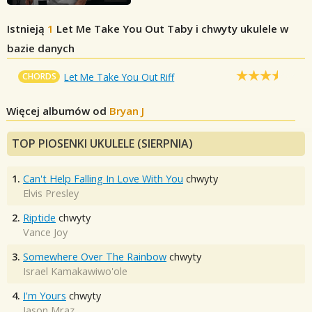
Istnieją
1
Let Me Take You Out
Taby i chwyty ukulele w
bazie danych
CHORDS
Let Me Take You Out Riff
Więcej albumów od
Bryan J
TOP PIOSENKI UKULELE (SIERPNIA)
1.
Can't Help Falling In Love With You
chwyty
Elvis Presley
2.
Riptide
chwyty
Vance Joy
3.
Somewhere Over The Rainbow
chwyty
Israel Kamakawiwo'ole
4.
I'm Yours
chwyty
Jason Mraz