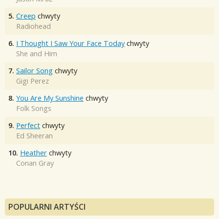
5.
Creep
chwyty
Radiohead
6.
I Thought I Saw Your Face Today
chwyty
She and Him
7.
Sailor Song
chwyty
Gigi Perez
8.
You Are My Sunshine
chwyty
Folk Songs
9.
Perfect
chwyty
Ed Sheeran
10.
Heather
chwyty
Conan Gray
POPULARNI ARTYŚCI