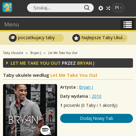
Pl
Menu
poczatkujacy taby
Najlepsze Taby Ukulele
Taby Ukulele
Bryan J
Let Me Take You Out
LET ME TAKE YOU OUT
PRZEZ
BRYAN J
Taby ukulele według
Let Me Take You Out
Artysta :
Bryan J
Daty wydania :
2010
1
piosenki (0 Taby i 1 akordy)
Dodaj Nowy Tab