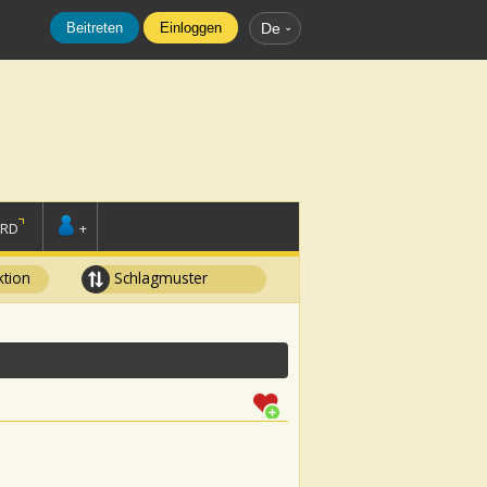
Beitreten
Einloggen
De
ORD
+
tion
Schlagmuster