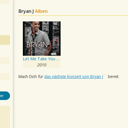
Bryan J
Alben
Let Me Take You Out
2010
Mach Dich für
das nächste Konzert von Bryan J
bereit.
er