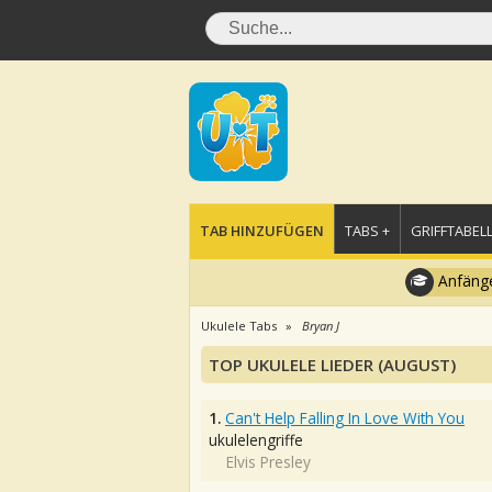
TAB HINZUFÜGEN
TABS +
GRIFFTABELL
Anfänge
Ukulele Tabs
Bryan J
TOP UKULELE LIEDER (AUGUST)
1.
Can't Help Falling In Love With You
ukulelengriffe
Elvis Presley