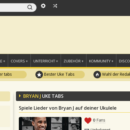
E +
COVERS +
UNTERRICHT +
ZUBEHÖR +
KOMMUNITY +
DISC
r tabs
Bester Uke Tabs
Wahl der Redak
BRYAN J
UKE TABS
Spiele Lieder von Bryan J auf deiner Ukulele
0
Fans
Unbekannt