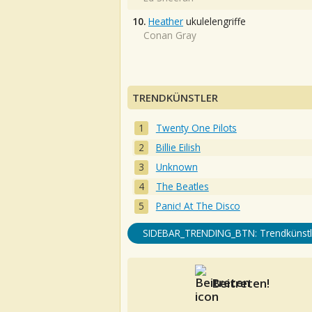
10.
Heather
ukulelengriffe
Conan Gray
TRENDKÜNSTLER
Twenty One Pilots
Billie Eilish
Unknown
The Beatles
Panic! At The Disco
SIDEBAR_TRENDING_BTN: Trendkünstl
Beitreten!