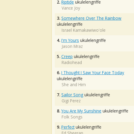
2.
Riptide
ukulelengriffe
Vance Joy
3.
Somewhere Over The Rainbow
ukulelengriffe
Israel Kamakawiwo'ole
4.
I'm Yours
ukulelengriffe
Jason Mraz
5.
Creep
ukulelengriffe
Radiohead
6.
I Thought I Saw Your Face Today
ukulelengriffe
She and Him
7.
Sailor Song
ukulelengriffe
Gigi Perez
8.
You Are My Sunshine
ukulelengriffe
Folk Songs
9.
Perfect
ukulelengriffe
Ed Sheeran