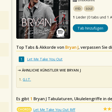
rnb
soul
1
Lieder (0 tabs und 1 
Tab hinzufügen
Top Tabs & Akkorde von
Bryan J
, verpassen Sie d
Let Me Take You Out
ÄHNLICHE KÜNSTLER WIE BRYAN J
G.I.T.
Es gibt
1
Bryan J
Tabulaturen, Ukulelengriffe in 
CHORDS
Let Me Take You Out Riff