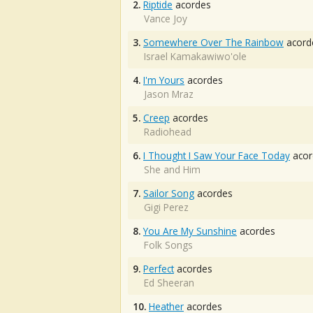
2.
Riptide
acordes
Vance Joy
3.
Somewhere Over The Rainbow
acord
Israel Kamakawiwo'ole
4.
I'm Yours
acordes
Jason Mraz
5.
Creep
acordes
Radiohead
6.
I Thought I Saw Your Face Today
acor
She and Him
7.
Sailor Song
acordes
Gigi Perez
8.
You Are My Sunshine
acordes
Folk Songs
9.
Perfect
acordes
Ed Sheeran
10.
Heather
acordes