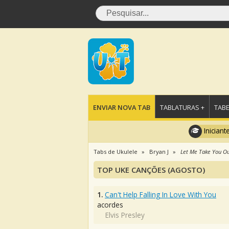
ENVIAR NOVA TAB
TABLATURAS +
TABE
Iniciant
Tabs de Ukulele
Bryan J
Let Me Take You O
TOP UKE CANÇÕES (AGOSTO)
1.
Can't Help Falling In Love With You
acordes
Elvis Presley