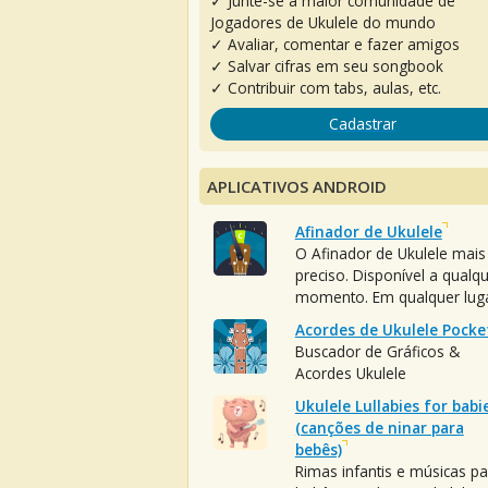
✓ Junte-se à maior comunidade de
Jogadores de Ukulele do mundo
✓ Avaliar, comentar e fazer amigos
✓ Salvar cifras em seu songbook
✓ Contribuir com tabs, aulas, etc.
Cadastrar
APLICATIVOS ANDROID
Afinador de Ukulele
O Afinador de Ukulele mais
preciso. Disponível a qualq
momento. Em qualquer luga
Acordes de Ukulele Pocke
Buscador de Gráficos &
Acordes Ukulele
Ukulele Lullabies for babi
(canções de ninar para
bebês)
Rimas infantis e músicas pa