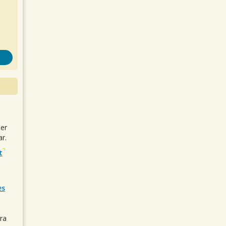
uer
r.
t
es
ra