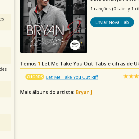
1
canções (0 tabs y 1 ci
es
Enviar Nova Tab
Temos
1
Let Me Take You Out
Tabs e cifras de 
des
CHORDS
Let Me Take You Out Riff
Mais álbuns do artista:
Bryan J