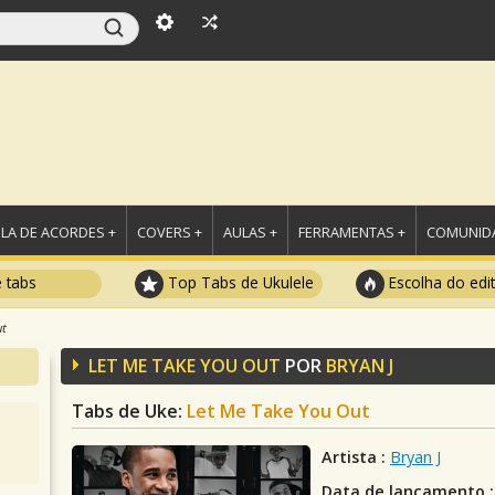
LA DE ACORDES +
COVERS +
AULAS +
FERRAMENTAS +
COMUNIDA
e tabs
Top Tabs de Ukulele
Escolha do edi
ut
LET ME TAKE YOU OUT
POR
BRYAN J
Tabs de Uke:
Let Me Take You Out
Artista :
Bryan J
Data de lançamento :