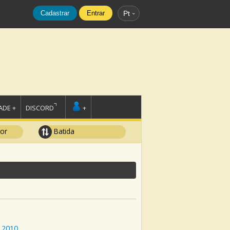
Cadastrar
Entrar
Pt
DE +
DISCORD
+
tor
Batida
2010