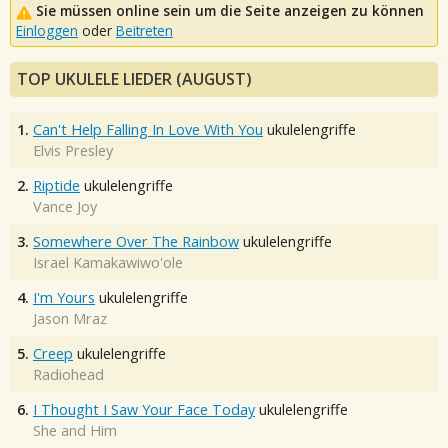
Sie müssen online sein um die Seite anzeigen zu können
Einloggen
oder
Beitreten
TOP UKULELE LIEDER (AUGUST)
1.
Can't Help Falling In Love With You
ukulelengriffe
Elvis Presley
2.
Riptide
ukulelengriffe
Vance Joy
3.
Somewhere Over The Rainbow
ukulelengriffe
Israel Kamakawiwo'ole
4.
I'm Yours
ukulelengriffe
Jason Mraz
5.
Creep
ukulelengriffe
Radiohead
6.
I Thought I Saw Your Face Today
ukulelengriffe
She and Him