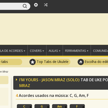
LA DE ACORDES +
COVERS +
AULAS +
FERRAMENTAS +
COMUNIDA
e tabs
Top Tabs de Ukulele
Escolha do edi
on Mraz
I'M YOURS - JASON MRAZ (SOLO)
TAB DE UKE P
MRAZ
4
Acordes usados na música
: C, G, Am, F