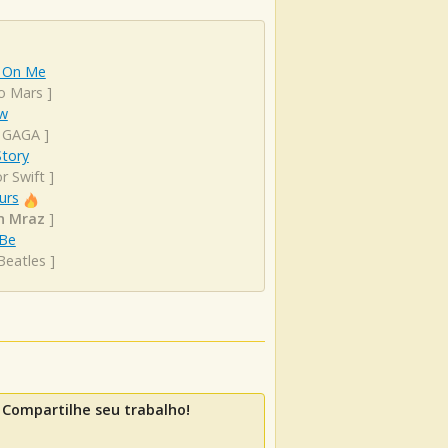
 On Me
o Mars
]
ow
 GAGA
]
Story
r Swift
]
urs
n Mraz
]
 Be
Beatles
]
Compartilhe seu trabalho!