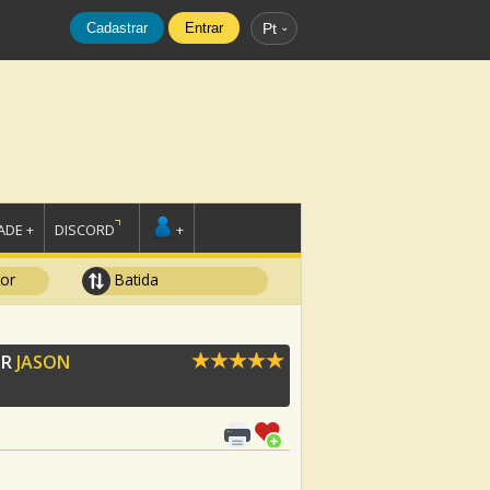
Cadastrar
Entrar
Pt
DE +
DISCORD
+
tor
Batida
OR
JASON