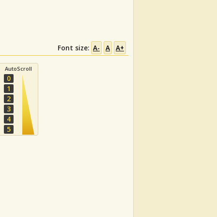
Font size:
A-
A
A+
AutoScroll
0
1
2
3
4
5