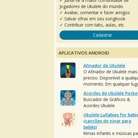
✓ Junte-se à maior comunidade de
Jogadores de Ukulele do mundo
✓ Avaliar, comentar e fazer amigos
✓ Salvar cifras em seu songbook
✓ Contribuir com tabs, aulas, etc.
Cadastrar
APLICATIVOS ANDROID
Afinador de Ukulele
O Afinador de Ukulele mais
preciso. Disponível a qualq
momento. Em qualquer luga
Acordes de Ukulele Pocke
Buscador de Gráficos &
Acordes Ukulele
Ukulele Lullabies for babi
(canções de ninar para
bebês)
Rimas infantis e músicas pa