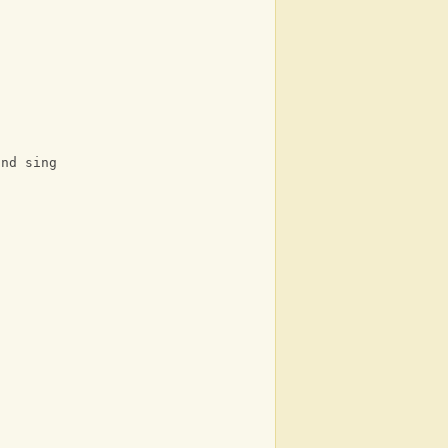
and sing
t