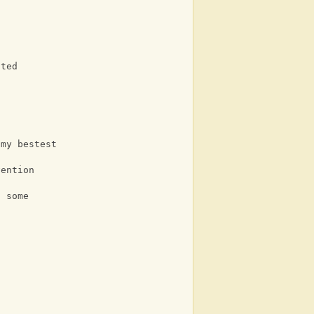
lted
 my bestest
vention
n some