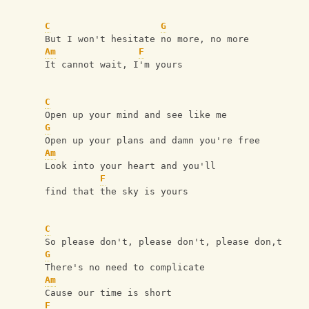
C
G
But I won't hesitate no more, no more
Am
F
It cannot wait, I'm yours
C
Open up your mind and see like me
G
Open up your plans and damn you're free
Am
Look into your heart and you'll 
F
find that the sky is yours
C
So please don't, please don't, please don,t
G
There's no need to complicate
Am
Cause our time is short
F