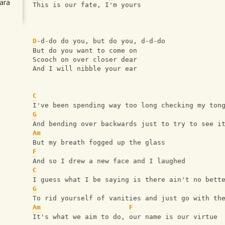
ara
This is our fate, I'm yours
D
-d-do do you, but do you, d-d-do
But do you want to come on
Scooch on over closer dear
And I will nibble your ear
C
I've been spending way too long checking my ton
G
And bending over backwards just to try to see i
Am
But my breath fogged up the glass
F
And so I drew a new face and I laughed
C
I guess what I be saying is there ain't no bett
G
To rid yourself of vanities and just go with th
Am
F
It's what we aim to do, our name is our virtue