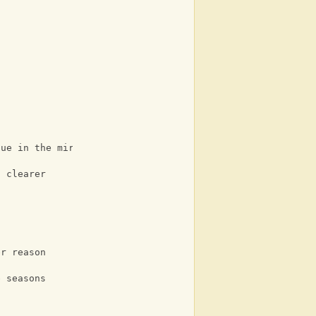
gue in the mirror
t clearer
er reason
e seasons