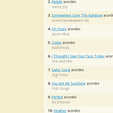
2.
Riptide
acordes
Vance Joy
3.
Somewhere Over The Rainbow
acord
Israel Kamakawiwo'ole
4.
I'm Yours
acordes
Jason Mraz
5.
Creep
acordes
Radiohead
6.
I Thought I Saw Your Face Today
acor
She and Him
7.
Sailor Song
acordes
Gigi Perez
8.
You Are My Sunshine
acordes
Folk Songs
9.
Perfect
acordes
Ed Sheeran
10.
Heather
acordes