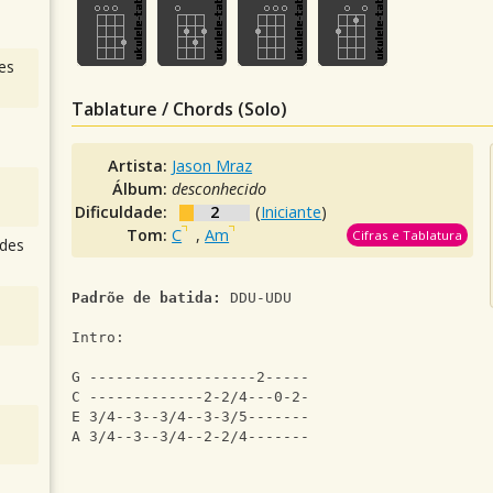
es
Tablature / Chords (Solo)
Artista:
Jason Mraz
Álbum:
desconhecido
Dificuldade:
2
(
Iniciante
)
Tom:
C
,
Am
Cifras e Tablatura
des
Padrõe de batida:
 DDU-UDU
Intro:
G -------------------2-----
C -------------2-2/4---0-2-
E 3/4--3--3/4--3-3/5-------
A 3/4--3--3/4--2-2/4-------