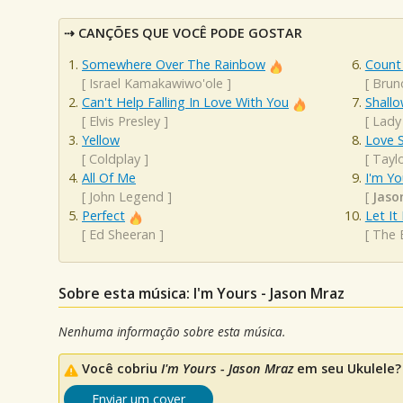
CANÇÕES QUE VOCÊ PODE GOSTAR
Somewhere Over The Rainbow
Count
[
Israel Kamakawiwo'ole
]
[
Brun
Can't Help Falling In Love With You
Shall
[
Elvis Presley
]
[
Lady
Yellow
Love 
[
Coldplay
]
[
Taylo
All Of Me
I'm Yo
[
John Legend
]
[
Jaso
Perfect
Let It
[
Ed Sheeran
]
[
The 
Sobre esta música: I'm Yours - Jason Mraz
Nenhuma informação sobre esta música.
Você cobriu
I'm Yours - Jason Mraz
em seu Ukulele? 
Enviar um cover