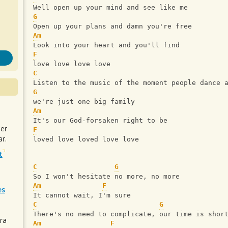
Well open up your mind and see like me
G
Open up your plans and damn you're free
Am
Look into your heart and you'll find 
F
love love love love
C
Listen to the music of the moment people dance 
G
we're just one big family
Am
It's our God-forsaken right to be
uer
F
r.
loved love loved love love
t
C
G
So I won't hesitate no more, no more
Am
F
es
It cannot wait, I'm sure
C
G
There's no need to complicate, our time is shor
ra
Am
F