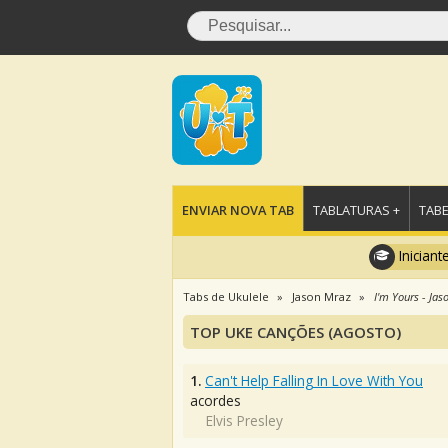
ENVIAR NOVA TAB
TABLATURAS +
TABE
Iniciant
Tabs de Ukulele
Jason Mraz
I'm Yours - Jas
TOP UKE CANÇÕES (AGOSTO)
1.
Can't Help Falling In Love With You
acordes
Elvis Presley