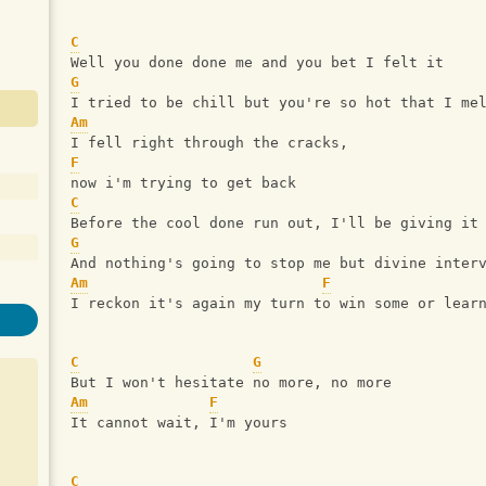
C
Well you done done me and you bet I felt it
G
I tried to be chill but you're so hot that I me
Am
I fell right through the cracks, 
F
now i'm trying to get back
C
Before the cool done run out, I'll be giving it
G
And nothing's going to stop me but divine inter
Am
F
I reckon it's again my turn to win some or lear
C
G
But I won't hesitate no more, no more
Am
F
It cannot wait, I'm yours
C