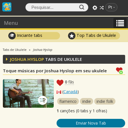
Pt
Menu
Iniciante tabs
Top Tabs de Ukulele
Tabs de Ukulele
Joshua Hyslop
JOSHUA HYSLOP
TABS DE UKULELE
Toque músicas por Joshua Hyslop em seu ukulele
0
fãs
(
Canadá
)
flamenco
indie
indie folk
1
canções (0 tabs y 1 cifras)
Enviar Nova Tab