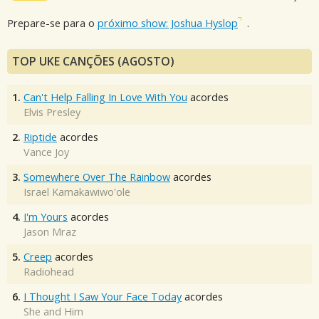
Prepare-se para o
próximo show: Joshua Hyslop
.
TOP UKE CANÇÕES (AGOSTO)
1.
Can't Help Falling In Love With You
acordes
Elvis Presley
2.
Riptide
acordes
Vance Joy
3.
Somewhere Over The Rainbow
acordes
Israel Kamakawiwo'ole
4.
I'm Yours
acordes
Jason Mraz
5.
Creep
acordes
Radiohead
6.
I Thought I Saw Your Face Today
acordes
She and Him