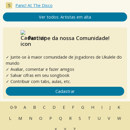
Panic! At The Disco
Ver todos: Artistas em alta
Participe da nossa Comunidade!
✓ Junte-se à maior comunidade de Jogadores de Ukulele do
mundo
✓ Avaliar, comentar e fazer amigos
✓ Salvar cifras em seu songbook
✓ Contribuir com tabs, aulas, etc.
Cadastrar
0-9
A
B
C
D
E
F
G
H
I
J
K
L
M
N
O
P
Q
R
S
T
U
V
W
X
Y
Z