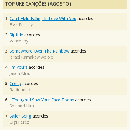
TOP UKE CANÇÕES (AGOSTO)
1.
Can't Help Falling In Love With You
acordes
Elvis Presley
2.
Riptide
acordes
Vance Joy
3.
Somewhere Over The Rainbow
acordes
Israel Kamakawiwo'ole
4.
I'm Yours
acordes
Jason Mraz
5.
Creep
acordes
Radiohead
6.
I Thought I Saw Your Face Today
acordes
She and Him
7.
Sailor Song
acordes
Gigi Perez