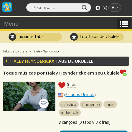
Pt
Menu
Iniciante tabs
Top Tabs de Ukulele
Tabs de Ukulele
Haley Heynderickx
HALEY HEYNDERICKX
TABS DE UKULELE
Toque músicas por Haley Heynderickx em seu ukulele
5
fãs
(
Estados Unidos
)
acústico
flamenco
indie
indie folk
3
canções (0 tabs y 3 cifras)