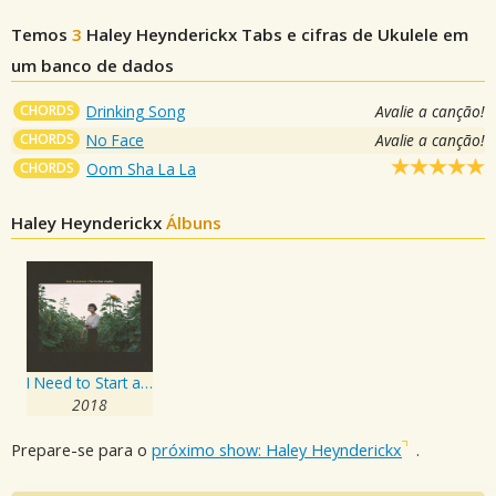
Temos
3
Haley Heynderickx
Tabs e cifras de Ukulele em
um banco de dados
CHORDS
Drinking Song
Avalie a canção!
CHORDS
No Face
Avalie a canção!
CHORDS
Oom Sha La La
Haley Heynderickx
Álbuns
I Need to Start a Garden
2018
Prepare-se para o
próximo show: Haley Heynderickx
.