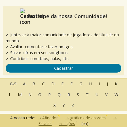
Participe da nossa Comunidade!
✓ Junte-se à maior comunidade de Jogadores de Ukulele do
mundo
✓ Avaliar, comentar e fazer amigos
✓ Salvar cifras em seu songbook
✓ Contribuir com tabs, aulas, etc.
Cadastrar
0-9
A
B
C
D
E
F
G
H
I
J
K
L
M
N
O
P
Q
R
S
T
U
V
W
X
Y
Z
A nossa rede:
Afinador
gráficos de acordes
Escalas
Lições
(en)