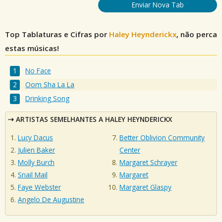
Enviar Nova Tab
Top Tablaturas e Cifras por
Haley Heynderickx
, não perca
estas músicas!
No Face
Oom Sha La La
Drinking Song
ARTISTAS SEMELHANTES A HALEY HEYNDERICKX
Lucy Dacus
Better Oblivion Community
Julien Baker
Center
Molly Burch
Margaret Schrayer
Snail Mail
Margaret
Faye Webster
Margaret Glaspy
Angelo De Augustine