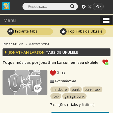
Pt
Menu
Iniciante tabs
Top Tabs de Ukulele
Tabs de Ukulele
Jonathan Larson
JONATHAN LARSON
TABS DE UKULELE
Toque músicas por Jonathan Larson em seu ukulele
5
fãs
Desconhecido
hardcore
punk
punk rock
rock
garage punk
7
canções (1 tabs y 6 cifras)