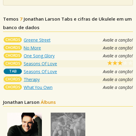
Temos
7
Jonathan Larson
Tabs e cifras de Ukulele em um
banco de dados
CHORDS
Greene Street
Avalie a canção!
CHORDS
No More
Avalie a canção!
CHORDS
One Song Glory
Avalie a canção!
CHORDS
Seasons Of Love
TAB
Seasons Of Love
Avalie a canção!
CHORDS
Therapy
Avalie a canção!
CHORDS
What You Own
Avalie a canção!
Jonathan Larson
Álbuns