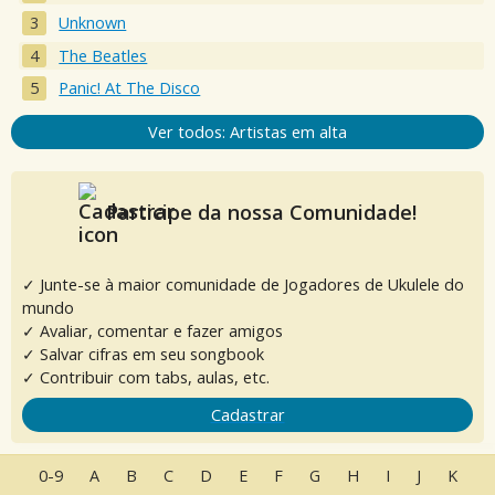
Unknown
The Beatles
Panic! At The Disco
Ver todos: Artistas em alta
Participe da nossa Comunidade!
✓ Junte-se à maior comunidade de Jogadores de Ukulele do
mundo
✓ Avaliar, comentar e fazer amigos
✓ Salvar cifras em seu songbook
✓ Contribuir com tabs, aulas, etc.
Cadastrar
0-9
A
B
C
D
E
F
G
H
I
J
K