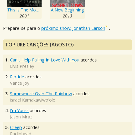
This Is The Moment
A New Beginning
2001
2013
Prepare-se para o
próximo show: Jonathan Larson
.
TOP UKE CANÇÕES (AGOSTO)
1.
Can't Help Falling In Love With You
acordes
Elvis Presley
2.
Riptide
acordes
Vance Joy
3.
Somewhere Over The Rainbow
acordes
Israel Kamakawiwo'ole
4.
I'm Yours
acordes
Jason Mraz
5.
Creep
acordes
Radiohead