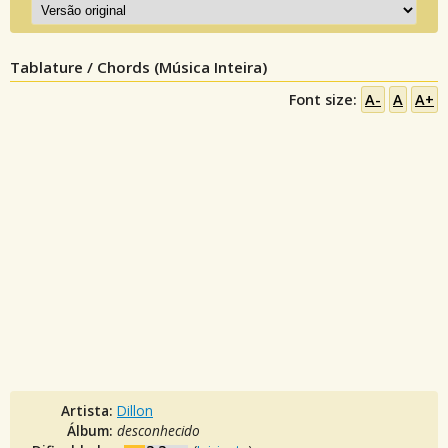
Tablature / Chords (Música Inteira)
Font size:
A-
A
A+
Artista:
Dillon
Álbum:
desconhecido