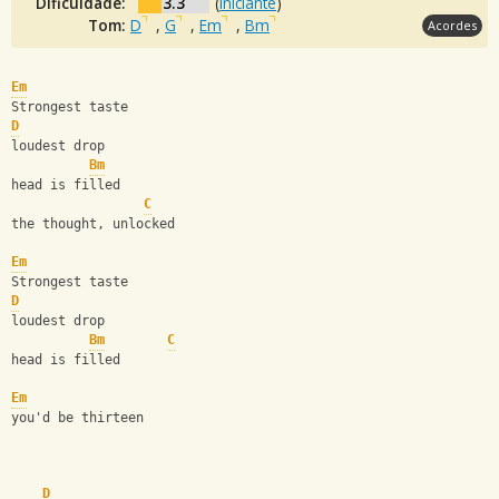
Dificuldade:
3.3
(
Iniciante
)
Tom:
D
,
G
,
Em
,
Bm
Acordes
Em
Strongest taste
D
loudest drop
Bm
head is filled 
C
the thought, unlocked
Em
Strongest taste
D
loudest drop
Bm
C
head is filled 
Em
you'd be thirteen
D