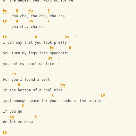
or the aegean sea, will do for me 
Em
D
Bm
C
    cha cha, cha cha, cha cha
Em
D
Bm
C
    cha cha, cha cha
Em
D
Bm
C
I can say that you look pretty
Em
D
you turn my legs into spaghetti
Bm
C
you set my heart on fire
Em
For you I found a vent
D
Bm
in the bottom of a coal mine
C
Em
just enough space for your hands in the inside
D
If you go
Bm
C
do let me know
Em