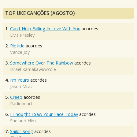
TOP UKE CANÇÕES (AGOSTO)
1.
Can't Help Falling In Love With You
acordes
Elvis Presley
2.
Riptide
acordes
Vance Joy
3.
Somewhere Over The Rainbow
acordes
Israel Kamakawiwo'ole
4.
I'm Yours
acordes
Jason Mraz
5.
Creep
acordes
Radiohead
6.
I Thought I Saw Your Face Today
acordes
She and Him
7.
Sailor Song
acordes