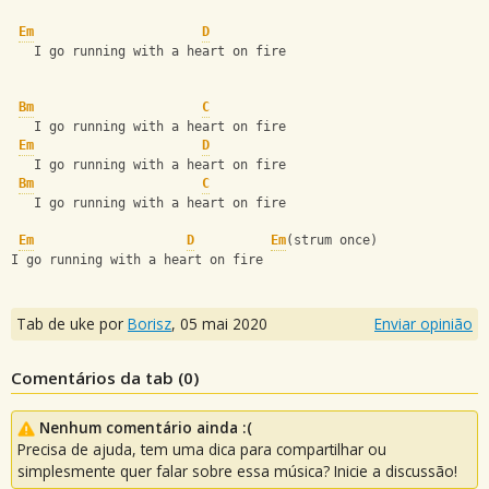
Em
D
   I go running with a heart on fire
Bm
C
   I go running with a heart on fire
Em
D
   I go running with a heart on fire
Bm
C
   I go running with a heart on fire
Em
D
Em
(strum once)
I go running with a heart on fire
Tab de uke por
Borisz
,
05 mai 2020
Enviar opinião
Comentários da tab (
0
)
Nenhum comentário ainda :(
Precisa de ajuda, tem uma dica para compartilhar ou
simplesmente quer falar sobre essa música? Inicie a discussão!