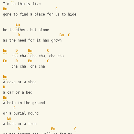
I'd be thirty-five
Bm
C
gone to find a place for us to hide
Em
be together, but alone
D
Bm
C
as the need for it has grown
Em
D
Bm
C
    cha cha, cha cha, cha cha
Em
D
Bm
C
    cha cha, cha cha
Em
a cave or a shed
D
a car or a bed
Bm
a hole in the ground
C
or a burial mound
Em
a bush or a tree
D
Bm
C