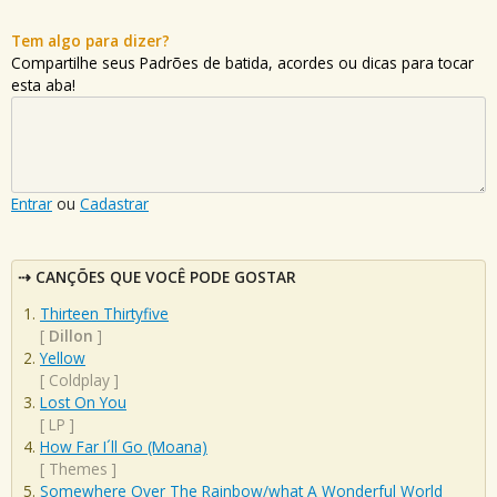
Tem algo para dizer?
Compartilhe seus Padrões de batida, acordes ou dicas para tocar
esta aba!
Entrar
ou
Cadastrar
CANÇÕES QUE VOCÊ PODE GOSTAR
Thirteen Thirtyfive
[
Dillon
]
Yellow
[
Coldplay
]
Lost On You
[
LP
]
How Far I´ll Go (Moana)
[
Themes
]
Somewhere Over The Rainbow/what A Wonderful World