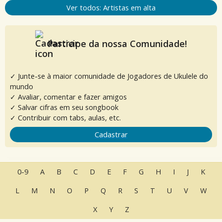
Ver todos: Artistas em alta
Participe da nossa Comunidade!
✓ Junte-se à maior comunidade de Jogadores de Ukulele do
mundo
✓ Avaliar, comentar e fazer amigos
✓ Salvar cifras em seu songbook
✓ Contribuir com tabs, aulas, etc.
Cadastrar
0-9
A
B
C
D
E
F
G
H
I
J
K
L
M
N
O
P
Q
R
S
T
U
V
W
X
Y
Z