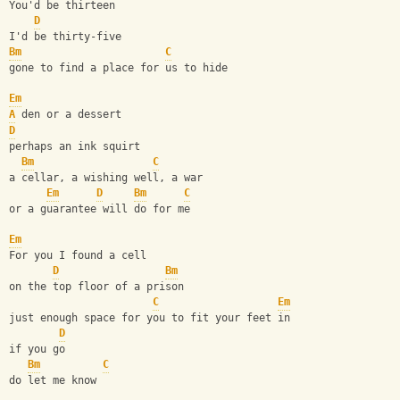
You'd be thirteen
D
I'd be thirty-five
Bm
C
gone to find a place for us to hide
Em
A
 den or a dessert
D
perhaps an ink squirt
Bm
C
a cellar, a wishing well, a war
Em
D
Bm
C
or a guarantee will do for me
Em
For you I found a cell
D
Bm
on the top floor of a prison
C
Em
just enough space for you to fit your feet in
D
if you go
Bm
C
do let me know        