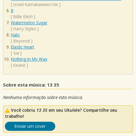
[
Israel Kamakawiwo'ole
]
8
[
Billie Eilish
]
Watermelon Sugar
[
Harry Styles
]
Halo
[
Beyoncé
]
Elastic Heart
[
Sia
]
Nothing In My Way
[
Keane
]
Sobre esta música: 13 35
Nenhuma informação sobre esta música.
Você cobriu
13 35
em seu Ukulele? Compartilhe seu
trabalho!
Enviar um cover