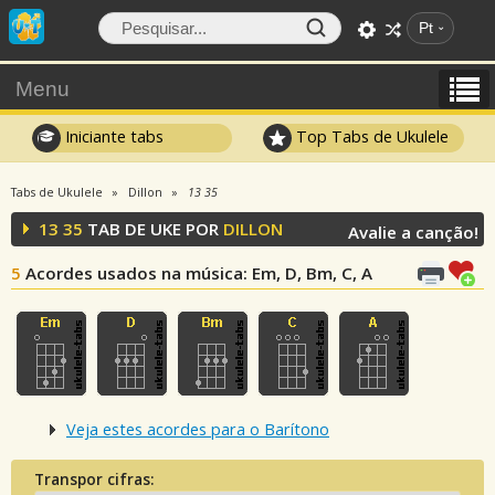
Pt
Menu
Iniciante tabs
Top Tabs de Ukulele
Tabs de Ukulele
Dillon
13 35
13 35
TAB DE UKE POR
DILLON
Avalie a canção!
5
Acordes usados na música
: Em, D, Bm, C, A
Veja estes acordes para o Barítono
Transpor cifras: