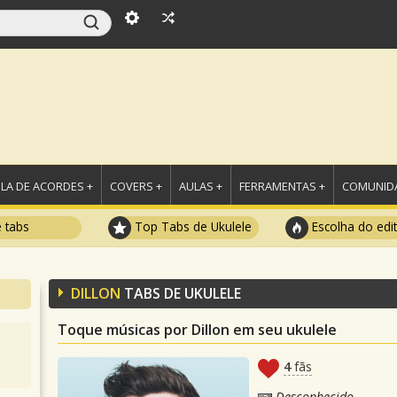
LA DE ACORDES +
COVERS +
AULAS +
FERRAMENTAS +
COMUNIDA
e tabs
Top Tabs de Ukulele
Escolha do edi
DILLON
TABS DE UKULELE
Toque músicas por Dillon em seu ukulele
4
fãs
Desconhecido