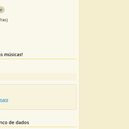
ce
fras)
as músicas!
mare
anco de dados