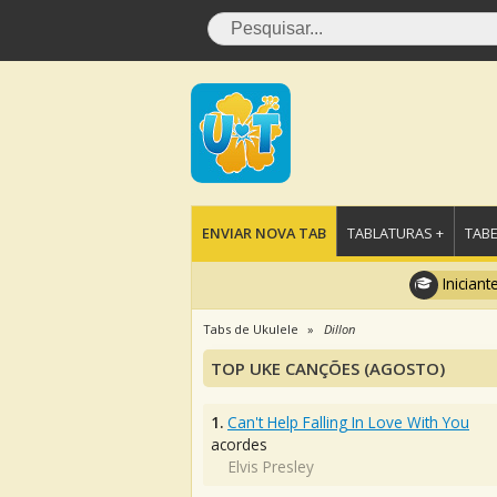
ENVIAR NOVA TAB
TABLATURAS +
TABE
Iniciant
Tabs de Ukulele
Dillon
TOP UKE CANÇÕES (AGOSTO)
1.
Can't Help Falling In Love With You
acordes
Elvis Presley