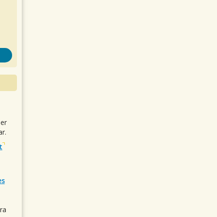
uer
r.
t
es
ra