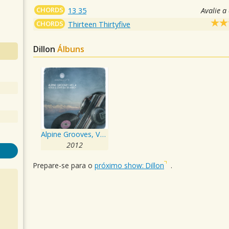
CHORDS
13 35
Avalie a
CHORDS
Thirteen Thirtyfive
Dillon
Álbuns
Alpine Grooves, Vol. 4
2012
Prepare-se para o
próximo show: Dillon
.