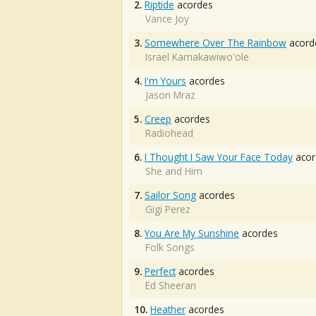
2.
Riptide
acordes
Vance Joy
3.
Somewhere Over The Rainbow
acord
Israel Kamakawiwo'ole
4.
I'm Yours
acordes
Jason Mraz
5.
Creep
acordes
Radiohead
6.
I Thought I Saw Your Face Today
acor
She and Him
7.
Sailor Song
acordes
Gigi Perez
8.
You Are My Sunshine
acordes
Folk Songs
9.
Perfect
acordes
Ed Sheeran
10.
Heather
acordes