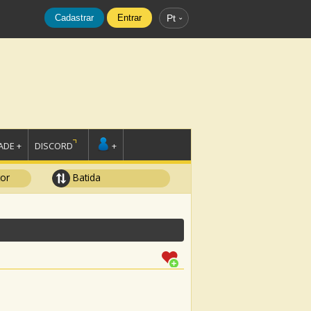
Cadastrar
Entrar
Pt
DE +
DISCORD
+
tor
Batida