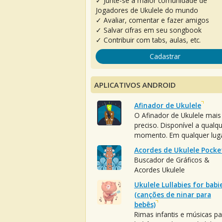
✓ Junte-se à maior comunidade de
Jogadores de Ukulele do mundo
✓ Avaliar, comentar e fazer amigos
✓ Salvar cifras em seu songbook
✓ Contribuir com tabs, aulas, etc.
Cadastrar
APLICATIVOS ANDROID
Afinador de Ukulele
O Afinador de Ukulele mais
preciso. Disponível a qualq
momento. Em qualquer luga
Acordes de Ukulele Pocke
Buscador de Gráficos &
Acordes Ukulele
Ukulele Lullabies for babi
(canções de ninar para
bebês)
Rimas infantis e músicas pa