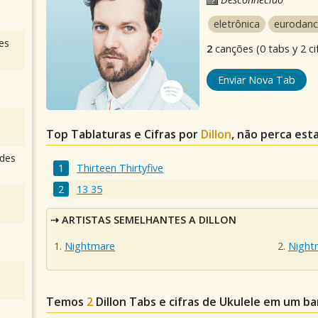
eletrônica
eurodan
es
2
canções (0 tabs y 2 ci
Enviar Nova Tab
Top Tablaturas e Cifras por
Dillon
, não perca est
des
Thirteen Thirtyfive
13 35
ARTISTAS SEMELHANTES A DILLON
Nightmare
Night
Temos
2
Dillon
Tabs e cifras de Ukulele em um b