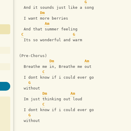
G
  And it sounds just like a song
Dm
  I want more berries 
Am
  And that summer feeling
C
G
  Its so wonderful and warm
(Pre-Chorus)
Dm
Am
  Breathe me in, Breathe me out
C
  I dont know if i could ever go 
G
  without
Dm
Am
  Im just thinking out loud
C
  I dont know if i could ever go 
G
  without