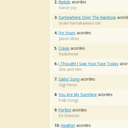
2.
Riptide
acordes
Vance Joy
3.
Somewhere Over The Rainbow
acord
Israel Kamakawiwo'ole
4.
I'm Yours
acordes
Jason Mraz
5.
Creep
acordes
Radiohead
6.
I Thought I Saw Your Face Today
acor
She and Him
7.
Sailor Song
acordes
Gigi Perez
8.
You Are My Sunshine
acordes
Folk Songs
9.
Perfect
acordes
Ed Sheeran
10.
Heather
acordes