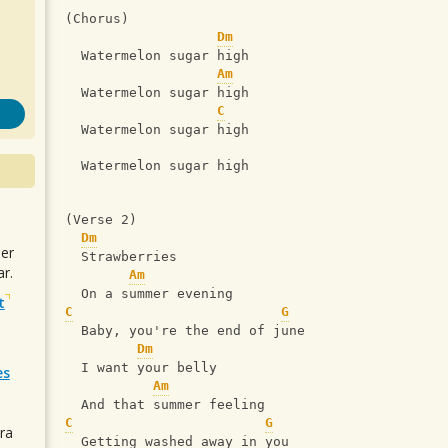
(Chorus)
Dm
  Watermelon sugar high 
Am
  Watermelon sugar high 
C
  Watermelon sugar high 
  Watermelon sugar high 
(Verse 2)
Dm
uer
  Strawberries 
r.
Am
  On a summer evening 
t
C
G
  Baby, you're the end of june
Dm
  I want your belly
es
Am
  And that summer feeling
C
G
ra
  Getting washed away in you