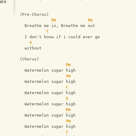
ara
(Pre-Chorus)
Dm
Am
  Breathe me in, Breathe me out 
C
  I don't know if i could ever go 
G
  without 
(Chorus)
Dm
  Watermelon sugar high 
Am
  Watermelon sugar high 
C
  Watermelon sugar high 
G
  Watermelon sugar high 
Dm
  Watermelon sugar high 
Am
  Watermelon sugar high 
C