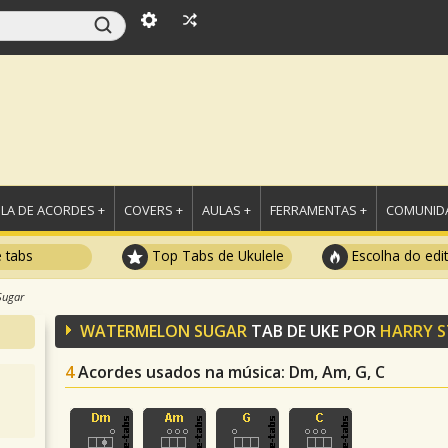
LA DE ACORDES +
COVERS +
AULAS +
FERRAMENTAS +
COMUNIDA
e tabs
Top Tabs de Ukulele
Escolha do edi
Sugar
WATERMELON SUGAR
TAB DE UKE POR
HARRY S
4
Acordes usados na música
: Dm, Am, G, C