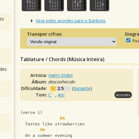
es
Veja estes acordes para o Barítono
Transpor cifras:
Diagr
Fix
Tablature / Chords (Música Inteira)
des
Artista:
Harry Styles
Álbum:
desconhecido
Dificuldade:
2.5
(
Iniciante
)
Tom:
C
,
Am
Acordes
(verse 1)    
Dm
  Tastes like strawberries 
Am
  On a summer evening 