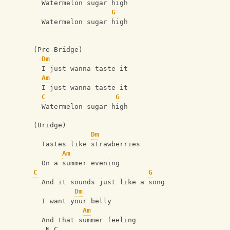
  Watermelon sugar high 
G
  Watermelon sugar high 
(Pre-Bridge)
Dm
  I just wanna taste it
Am
  I just wanna taste it 
C
G
  Watermelon sugar high 
(Bridge)
Dm
  Tastes like strawberries 
Am
  On a summer evening 
C
G
  And it sounds just like a song 
Dm
  I want your belly 
Am
  And that summer feeling 
   N.C