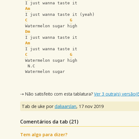
  I just wanna taste it 
Am
  I just wanna taste it (yeah)
C
G
  Watermelon sugar high 
Dm
  I just wanna taste it 
Am
  I just wanna taste it 
C
G
  Watermelon sugar high 
   N.C
  Watermelon sugar
⇢ Não satisfeito com esta tablatura?
Ver 3 outra(s) versão(
Tab de uke por
daliaarslan
,
17 nov 2019
Comentários da tab (
21
)
Tem algo para dizer?