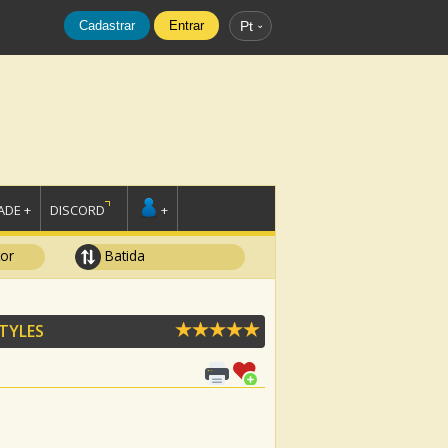
Cadastrar
Entrar
Pt
DE +
DISCORD
+
tor
Batida
TYLES