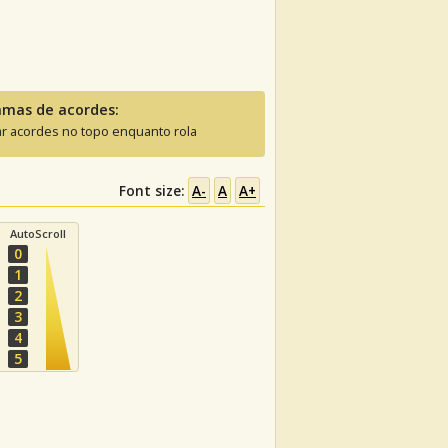
amas de acordes:
ar acordes no topo enquanto rola
Font size:
A-
A
A+
AutoScroll
0
1
2
3
4
5