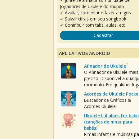
✓ Junte-se à maior comunidade de
Jogadores de Ukulele do mundo
✓ Avaliar, comentar e fazer amigos
✓ Salvar cifras em seu songbook
✓ Contribuir com tabs, aulas, etc.
Cadastrar
APLICATIVOS ANDROID
Afinador de Ukulele
O Afinador de Ukulele mais
preciso. Disponível a qualq
momento. Em qualquer luga
Acordes de Ukulele Pocke
Buscador de Gráficos &
Acordes Ukulele
Ukulele Lullabies for babi
(canções de ninar para
bebês)
Rimas infantis e músicas pa