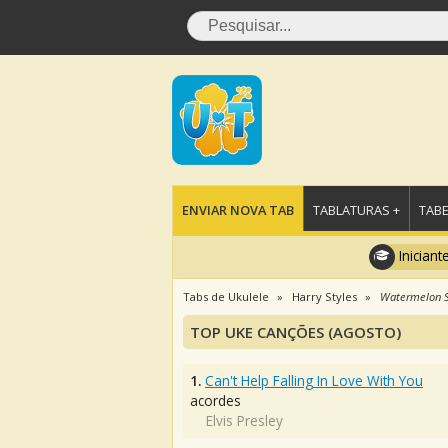
ENVIAR NOVA TAB
TABLATURAS +
TABE
Iniciant
Tabs de Ukulele
Harry Styles
Watermelon 
TOP UKE CANÇÕES (AGOSTO)
1.
Can't Help Falling In Love With You
acordes
Elvis Presley