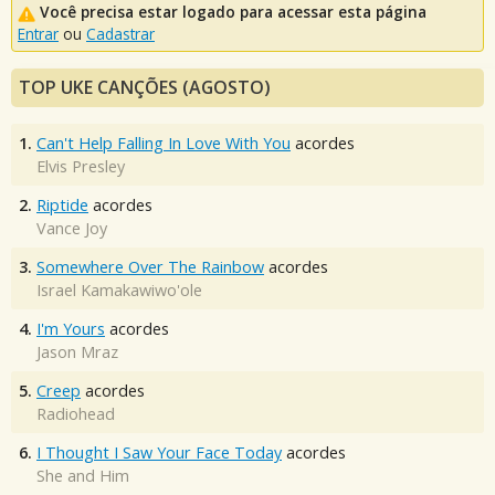
Você precisa estar logado para acessar esta página
Entrar
ou
Cadastrar
TOP UKE CANÇÕES (AGOSTO)
1.
Can't Help Falling In Love With You
acordes
Elvis Presley
2.
Riptide
acordes
Vance Joy
3.
Somewhere Over The Rainbow
acordes
Israel Kamakawiwo'ole
4.
I'm Yours
acordes
Jason Mraz
5.
Creep
acordes
Radiohead
6.
I Thought I Saw Your Face Today
acordes
She and Him