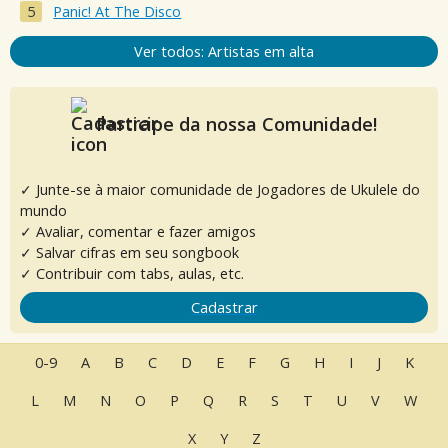
Panic! At The Disco
Ver todos: Artistas em alta
Participe da nossa Comunidade!
✓ Junte-se à maior comunidade de Jogadores de Ukulele do
mundo
✓ Avaliar, comentar e fazer amigos
✓ Salvar cifras em seu songbook
✓ Contribuir com tabs, aulas, etc.
Cadastrar
0-9
A
B
C
D
E
F
G
H
I
J
K
L
M
N
O
P
Q
R
S
T
U
V
W
X
Y
Z