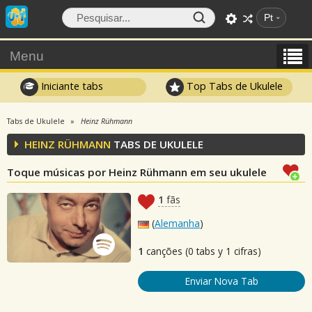
Pt
Menu
Iniciante tabs
Top Tabs de Ukulele
Tabs de Ukulele
Heinz Rühmann
HEINZ RÜHMANN
TABS DE UKULELE
Toque músicas por Heinz Rühmann em seu ukulele
1
fãs
(
Alemanha
)
1
canções (0 tabs y 1 cifras)
Enviar Nova Tab