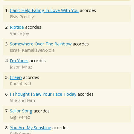
1.
Can't Help Falling In Love With You
acordes
Elvis Presley
2.
Riptide
acordes
Vance Joy
3.
Somewhere Over The Rainbow
acordes
Israel Kamakawiwo'ole
4.
I'm Yours
acordes
Jason Mraz
5.
Creep
acordes
Radiohead
6.
I Thought I Saw Your Face Today
acordes
She and Him
7.
Sailor Song
acordes
Gigi Perez
8.
You Are My Sunshine
acordes
Folk Songs