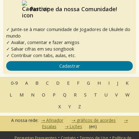
Participe da nossa Comunidade!
✓ Junte-se à maior comunidade de Jogadores de Ukulele do
mundo
✓ Avaliar, comentar e fazer amigos
✓ Salvar cifras em seu songbook
✓ Contribuir com tabs, aulas, etc.
Cadastrar
0-9
A
B
C
D
E
F
G
H
I
J
K
L
M
N
O
P
Q
R
S
T
U
V
W
X
Y
Z
A nossa rede:
Afinador
gráficos de acordes
Escalas
Lições
(en)
•
•
•
Perguntas Frequentes
Contato
Termos de Uso
Política de