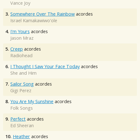
Vance Joy
3.
Somewhere Over The Rainbow
acordes
Israel Kamakawiwo'ole
4.
I'm Yours
acordes
Jason Mraz
5.
Creep
acordes
Radiohead
6.
I Thought I Saw Your Face Today
acordes
She and Him
7.
Sailor Song
acordes
Gigi Perez
8.
You Are My Sunshine
acordes
Folk Songs
9.
Perfect
acordes
Ed Sheeran
10.
Heather
acordes