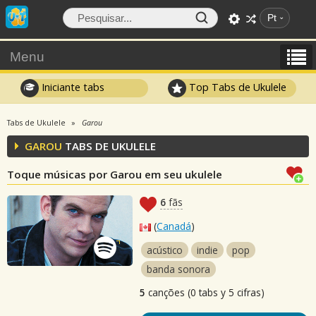
Pt
Menu
Iniciante tabs
Top Tabs de Ukulele
Tabs de Ukulele
Garou
GAROU
TABS DE UKULELE
Toque músicas por Garou em seu ukulele
6
fãs
(
Canadá
)
acústico
indie
pop
banda sonora
5
canções (0 tabs y 5 cifras)