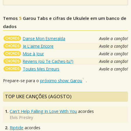
Temos
5
Garou
Tabs e cifras de Ukulele em um banco de
dados
CHORDS
Danse Mon Esmeralda
Avalie a canção!
CHORDS
Je L'aime Encore
Avalie a canção!
CHORDS
Mise à Jour
Avalie a canção!
CHORDS
Reviens (où Te Caches-tu?)
Avalie a canção!
CHORDS
Toutes Mes Erreurs
Avalie a canção!
Prepare-se para o
próximo show: Garou
.
TOP UKE CANÇÕES (AGOSTO)
1.
Can't Help Falling In Love With You
acordes
Elvis Presley
2.
Riptide
acordes