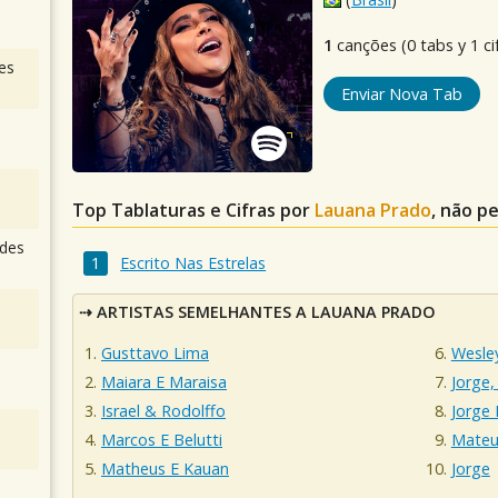
1
canções (0 tabs y 1 ci
es
Enviar Nova Tab
Top Tablaturas e Cifras por
Lauana Prado
, não p
des
Escrito Nas Estrelas
ARTISTAS SEMELHANTES A LAUANA PRADO
Gusttavo Lima
Wesle
Maiara E Maraisa
Jorge
Israel & Rodolffo
Jorge
Marcos E Belutti
Mateu
Matheus E Kauan
Jorge