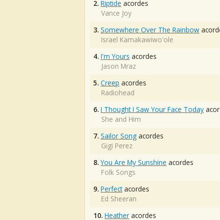
2.
Riptide
acordes
Vance Joy
3.
Somewhere Over The Rainbow
acord
Israel Kamakawiwo'ole
4.
I'm Yours
acordes
Jason Mraz
5.
Creep
acordes
Radiohead
6.
I Thought I Saw Your Face Today
acor
She and Him
7.
Sailor Song
acordes
Gigi Perez
8.
You Are My Sunshine
acordes
Folk Songs
9.
Perfect
acordes
Ed Sheeran
10.
Heather
acordes