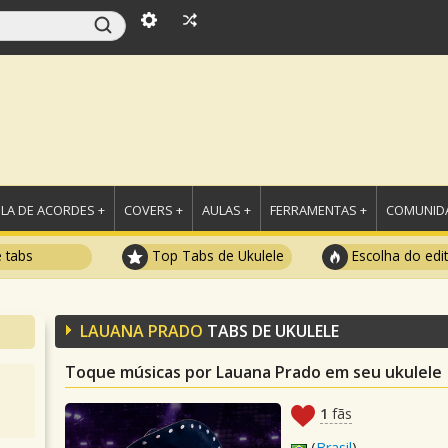
LA DE ACORDES +
COVERS +
AULAS +
FERRAMENTAS +
COMUNIDA
e tabs
Top Tabs de Ukulele
Escolha do edi
LAUANA PRADO
TABS DE UKULELE
Toque músicas por Lauana Prado em seu ukulele
1
fãs
(
Brasil
)