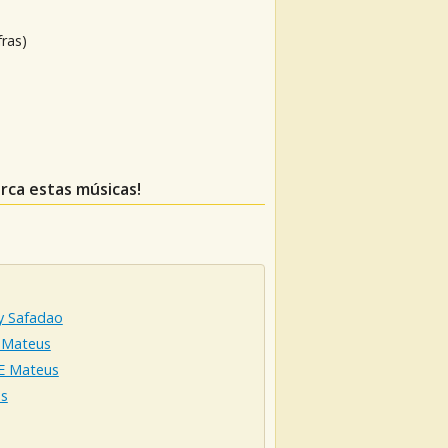
fras)
erca estas músicas!
y Safadao
, Mateus
 E Mateus
s