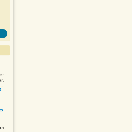
uer
r.
t
es
ra