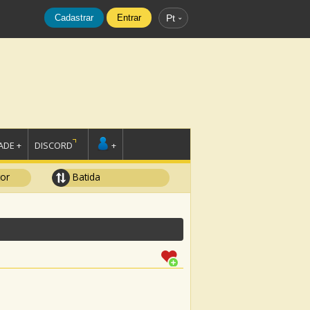
Cadastrar
Entrar
Pt
DE +
DISCORD
+
tor
Batida