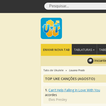
ENVIAR NOVA TAB
TABLATURAS +
TABE
Iniciant
Tabs de Ukulele
Lauana Prado
TOP UKE CANÇÕES (AGOSTO)
1.
Can't Help Falling In Love With You
acordes
Elvis Presley