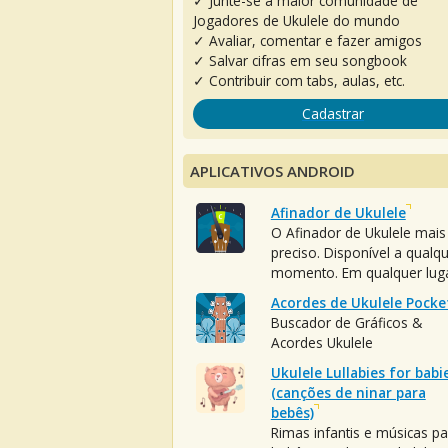
✓ Junte-se à maior comunidade de
Jogadores de Ukulele do mundo
✓ Avaliar, comentar e fazer amigos
✓ Salvar cifras em seu songbook
✓ Contribuir com tabs, aulas, etc.
Cadastrar
APLICATIVOS ANDROID
Afinador de Ukulele
O Afinador de Ukulele mais
preciso. Disponível a qualq
momento. Em qualquer luga
Acordes de Ukulele Pocke
Buscador de Gráficos &
Acordes Ukulele
Ukulele Lullabies for babi
(canções de ninar para
bebês)
Rimas infantis e músicas pa