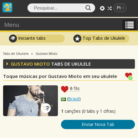
Pt
Menu
Iniciante tabs
Top Tabs de Ukulele
Tabs de Ukulele
Gustavo Mioto
GUSTAVO MIOTO
TABS DE UKULELE
Toque músicas por Gustavo Mioto em seu ukulele
6
fãs
(
Brasil
)
1
canções (0 tabs y 1 cifras)
Enviar Nova Tab