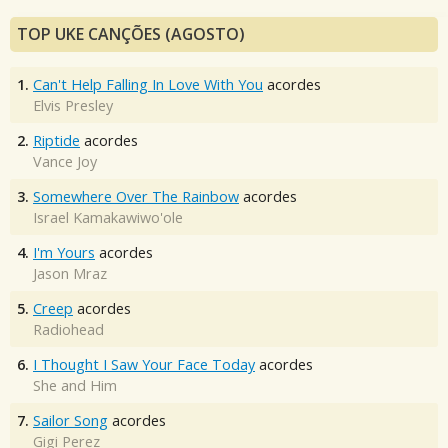
TOP UKE CANÇÕES (AGOSTO)
1.
Can't Help Falling In Love With You
acordes
Elvis Presley
2.
Riptide
acordes
Vance Joy
3.
Somewhere Over The Rainbow
acordes
Israel Kamakawiwo'ole
4.
I'm Yours
acordes
Jason Mraz
5.
Creep
acordes
Radiohead
6.
I Thought I Saw Your Face Today
acordes
She and Him
7.
Sailor Song
acordes
Gigi Perez