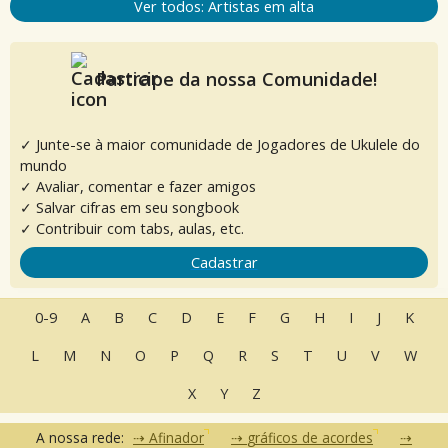
Ver todos: Artistas em alta
Participe da nossa Comunidade!
✓ Junte-se à maior comunidade de Jogadores de Ukulele do
mundo
✓ Avaliar, comentar e fazer amigos
✓ Salvar cifras em seu songbook
✓ Contribuir com tabs, aulas, etc.
Cadastrar
0-9
A
B
C
D
E
F
G
H
I
J
K
L
M
N
O
P
Q
R
S
T
U
V
W
X
Y
Z
A nossa rede:
Afinador
gráficos de acordes