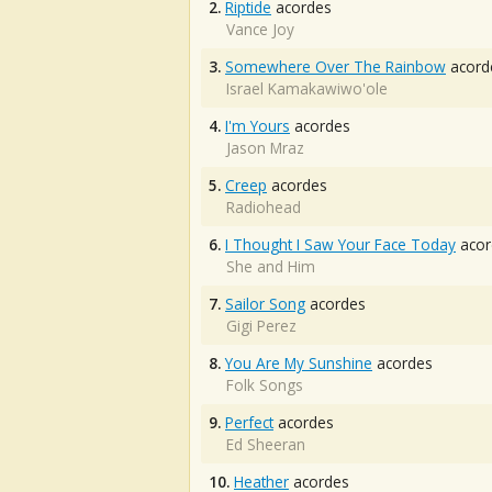
2.
Riptide
acordes
Vance Joy
3.
Somewhere Over The Rainbow
acord
Israel Kamakawiwo'ole
4.
I'm Yours
acordes
Jason Mraz
5.
Creep
acordes
Radiohead
6.
I Thought I Saw Your Face Today
acor
She and Him
7.
Sailor Song
acordes
Gigi Perez
8.
You Are My Sunshine
acordes
Folk Songs
9.
Perfect
acordes
Ed Sheeran
10.
Heather
acordes