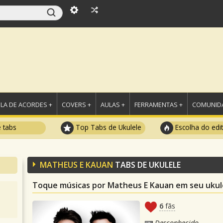
LA DE ACORDES +
COVERS +
AULAS +
FERRAMENTAS +
COMUNIDA
e tabs
Top Tabs de Ukulele
Escolha do edi
MATHEUS E KAUAN
TABS DE UKULELE
Toque músicas por Matheus E Kauan em seu ukul
6
fãs
Desconhecido