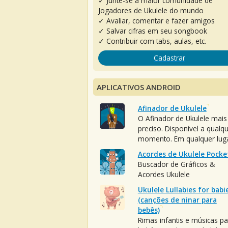
✓ Junte-se à maior comunidade de
Jogadores de Ukulele do mundo
✓ Avaliar, comentar e fazer amigos
✓ Salvar cifras em seu songbook
✓ Contribuir com tabs, aulas, etc.
Cadastrar
APLICATIVOS ANDROID
Afinador de Ukulele
O Afinador de Ukulele mais
preciso. Disponível a qualq
momento. Em qualquer luga
Acordes de Ukulele Pocke
Buscador de Gráficos &
Acordes Ukulele
Ukulele Lullabies for babi
(canções de ninar para
bebês)
Rimas infantis e músicas pa