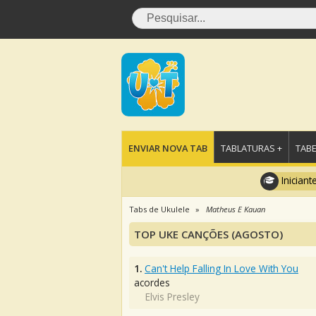
ENVIAR NOVA TAB
TABLATURAS +
TABE
Iniciant
Tabs de Ukulele
Matheus E Kauan
TOP UKE CANÇÕES (AGOSTO)
1.
Can't Help Falling In Love With You
acordes
Elvis Presley