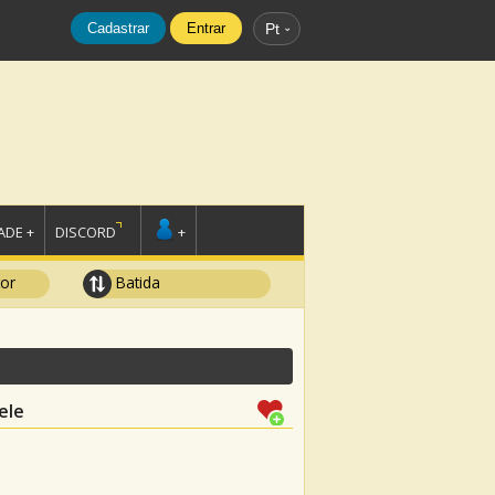
Cadastrar
Entrar
Pt
DE +
DISCORD
+
tor
Batida
ele