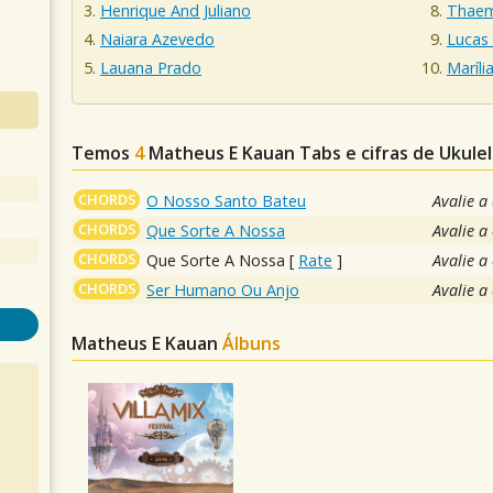
Henrique And Juliano
Thaem
Naiara Azevedo
Lucas
Lauana Prado
Maríl
Temos
4
Matheus E Kauan
Tabs e cifras de Ukul
CHORDS
O Nosso Santo Bateu
Avalie a
CHORDS
Que Sorte A Nossa
Avalie a
CHORDS
Que Sorte A Nossa
[
Rate
]
Avalie a
CHORDS
Ser Humano Ou Anjo
Avalie a
Matheus E Kauan
Álbuns