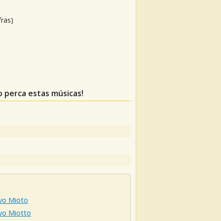
fras)
o perca estas músicas!
vo Mioto
vo Miotto