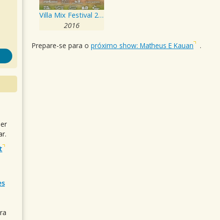
Villa Mix Festival 2016
2016
Prepare-se para o
próximo show: Matheus E Kauan
.
uer
r.
t
es
ra