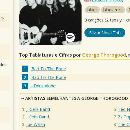
blues
blues rock
es
3
canções (2 tabs y 1 ci
Enviar Nova Tab
Top Tablaturas e Cifras por
George Thorogood
,
des
Bad To The Bone
Bad To The Bone
I Drink Alone
ARTISTAS SEMELHANTES A GEORGE THOROGOOD
J. Geils Band
Ted N
J Geils Band
Zz To
Joe Walsh
The O