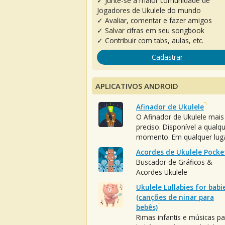
✓ Junte-se à maior comunidade de
Jogadores de Ukulele do mundo
✓ Avaliar, comentar e fazer amigos
✓ Salvar cifras em seu songbook
✓ Contribuir com tabs, aulas, etc.
Cadastrar
APLICATIVOS ANDROID
Afinador de Ukulele
O Afinador de Ukulele mais
preciso. Disponível a qualq
momento. Em qualquer luga
Acordes de Ukulele Pocke
Buscador de Gráficos &
Acordes Ukulele
Ukulele Lullabies for babi
(canções de ninar para
bebês)
Rimas infantis e músicas pa