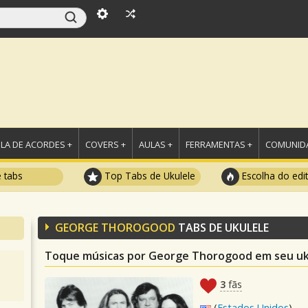
LA DE ACORDES +
COVERS +
AULAS +
FERRAMENTAS +
COMUNIDA
e tabs
Top Tabs de Ukulele
Escolha do edi
GEORGE THOROGOOD
TABS DE UKULELE
Toque músicas por George Thorogood em seu uk
3
fãs
(
Estados Unidos
)