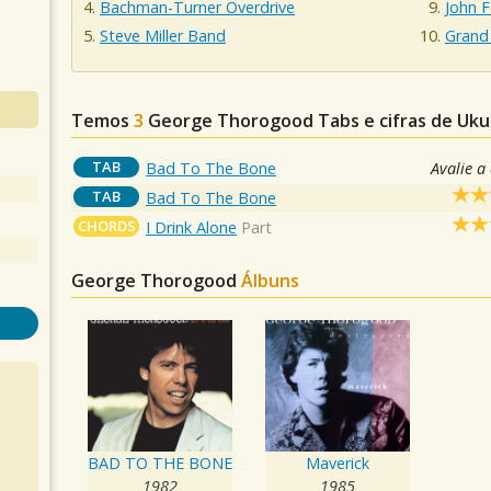
Bachman-Turner Overdrive
John 
Steve Miller Band
Grand 
Temos
3
George Thorogood
Tabs e cifras de Uk
TAB
Bad To The Bone
Avalie a
TAB
Bad To The Bone
CHORDS
I Drink Alone
Part
George Thorogood
Álbuns
BAD TO THE BONE
Maverick
1982
1985