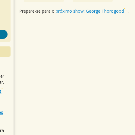
Prepare-se para o
próximo show: George Thorogood
.
uer
r.
t
es
ra