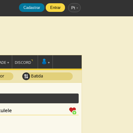
Cadastrar
Entrar
Pt
DE +
DISCORD
+
tor
Batida
ulele