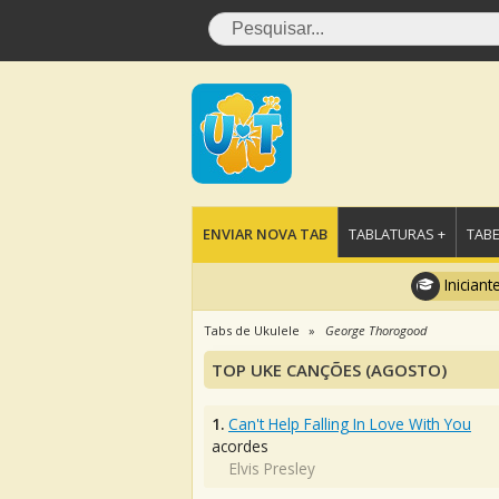
ENVIAR NOVA TAB
TABLATURAS +
TABE
Iniciant
Tabs de Ukulele
George Thorogood
TOP UKE CANÇÕES (AGOSTO)
1.
Can't Help Falling In Love With You
acordes
Elvis Presley