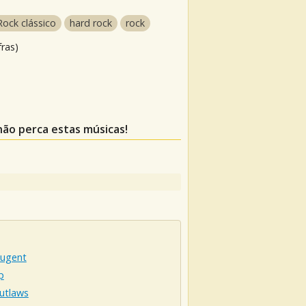
Rock clássico
hard rock
rock
fras)
 não perca estas músicas!
ugent
p
utlaws