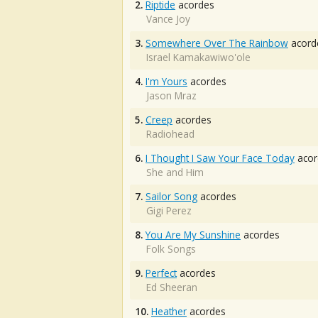
2.
Riptide
acordes
Vance Joy
3.
Somewhere Over The Rainbow
acord
Israel Kamakawiwo'ole
4.
I'm Yours
acordes
Jason Mraz
5.
Creep
acordes
Radiohead
6.
I Thought I Saw Your Face Today
acor
She and Him
7.
Sailor Song
acordes
Gigi Perez
8.
You Are My Sunshine
acordes
Folk Songs
9.
Perfect
acordes
Ed Sheeran
10.
Heather
acordes