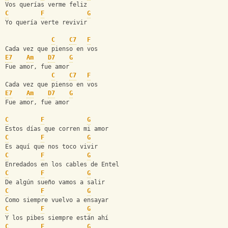
Vos querías verme feliz
C
F
G
Yo quería verte revivir
C
C7
F
Cada vez que pienso en vos
E7
Am
D7
G
Fue amor, fue amor
C
C7
F
Cada vez que pienso en vos
E7
Am
D7
G
Fue amor, fue amor
C
F
G
Estos días que corren mi amor
C
F
G
Es aquí que nos toco vivir
C
F
G
Enredados en los cables de Entel
C
F
G
De algún sueño vamos a salir
C
F
G
Como siempre vuelvo a ensayar
C
F
G
Y los pibes siempre están ahí
C
F
G