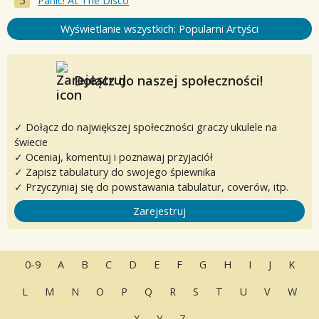
Panic! At The Disco
Wyświetlanie wszystkich: Popularni Artyści
Dołącz do naszej społeczności!
✓ Dołącz do największej społeczności graczy ukulele na
świecie
✓ Oceniaj, komentuj i poznawaj przyjaciół
✓ Zapisz tabulatury do swojego śpiewnika
✓ Przyczyniaj się do powstawania tabulatur, coverów, itp.
Zarejestruj
0-9
A
B
C
D
E
F
G
H
I
J
K
L
M
N
O
P
Q
R
S
T
U
V
W
X
Y
Z