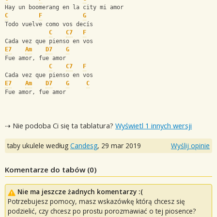
Hay un boomerang en la city mi amor
C
F
G
Todo vuelve como vos decís
C
C7
F
Cada vez que pienso en vos
E7
Am
D7
G
Fue amor, fue amor
C
C7
F
Cada vez que pienso en vos
E7
Am
D7
G
C
Fue amor, fue amor
⇢ Nie podoba Ci się ta tablatura?
Wyświetl 1 innych wersji
taby ukulele według
Candesg
,
29 mar 2019
Wyślij opinie
Komentarze do tabów (
0
)
Nie ma jeszcze żadnych komentarzy :(
Potrzebujesz pomocy, masz wskazówkę którą chcesz się
podzielić, czy chcesz po prostu porozmawiać o tej piosence?