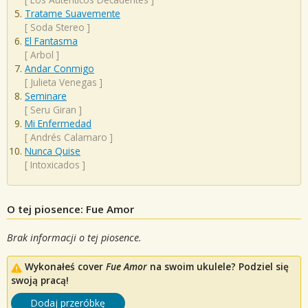
Tratame Suavemente
[
Soda Stereo
]
El Fantasma
[
Arbol
]
Andar Conmigo
[
Julieta Venegas
]
Seminare
[
Seru Giran
]
Mi Enfermedad
[
Andrés Calamaro
]
Nunca Quise
[
Intoxicados
]
O tej piosence: Fue Amor
Brak informacji o tej piosence.
Wykonałeś cover
Fue Amor
na swoim ukulele? Podziel się
swoją pracą!
Dodaj przeróbkę