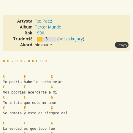
Artysta:
Fito Paez
Album:
Tercer Mundo
Rok:
1990
Trudność:
3
(
poczatkujacy
)
Akord:
nieznane
Chwyty
D
D
 - 
D
D
 - 
D
D
 U U 
D
C
F
G
Yo podría haberlo hecho mejor
C
F
G
Vos podrías acercarte a mí
C
F
G
Yo intuía que esto mi amor
C
F
G
Se rompía y esto es siempre así
C
F
G
La verdad es que todo fue