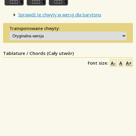
Sprawdź te chwyty w wersji dla barytonu
Transponowane chwyty:
Tablature / Chords (Cały utwór)
Font size:
A-
A
A+