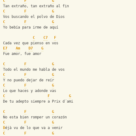
C
F
G
Tan extraño, tan extraño al fin
C
F
G
Vos buscando el polvo de Dios
C
F
G
Yo bebía para irme de aquí
C
C7
F
Cada vez que pienso en vos
E7
Am
D7
G
Fue amor, fue amor
C
F
G
Todo el mundo me habla de vos
C
F
G
Y no puedo dejar de reír
C
F
G
Lo que haces y adonde vas
C
F
G
De tu adepto siempre a Prix d´ami
C
F
G
No esta bien romper un corazón
C
F
G
D
éjà vu de lo que va a venir
C
F
G