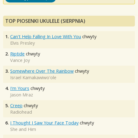
TOP PIOSENKI UKULELE (SIERPNIA)
1.
Can't Help Falling In Love With You
chwyty
Elvis Presley
2.
Riptide
chwyty
Vance Joy
3.
Somewhere Over The Rainbow
chwyty
Israel Kamakawiwo'ole
4.
I'm Yours
chwyty
Jason Mraz
5.
Creep
chwyty
Radiohead
6.
I Thought I Saw Your Face Today
chwyty
She and Him