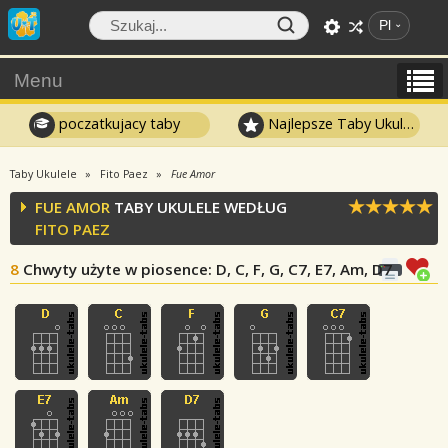
Pl
Menu
poczatkujacy taby
Najlepsze Taby Ukulele
Taby Ukulele
Fito Paez
Fue Amor
FUE AMOR
TABY UKULELE WEDŁUG
FITO PAEZ
8
Chwyty użyte w piosence
: D, C, F, G, C7, E7, Am, D7