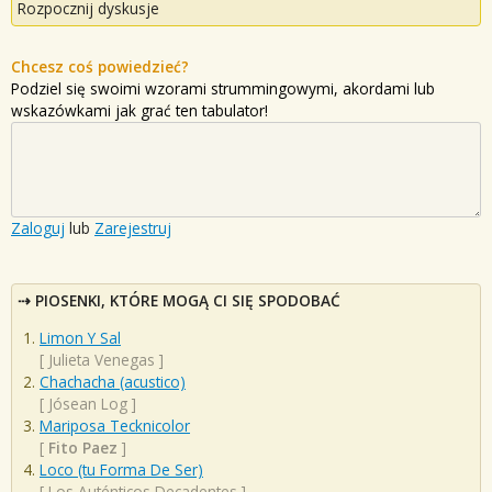
Rozpocznij dyskusje
Chcesz coś powiedzieć?
Podziel się swoimi wzorami strummingowymi, akordami lub
wskazówkami jak grać ten tabulator!
Zaloguj
lub
Zarejestruj
PIOSENKI, KTÓRE MOGĄ CI SIĘ SPODOBAĆ
Limon Y Sal
[
Julieta Venegas
]
Chachacha (acustico)
[
Jósean Log
]
Mariposa Tecknicolor
[
Fito Paez
]
Loco (tu Forma De Ser)
[
Los Auténticos Decadentes
]