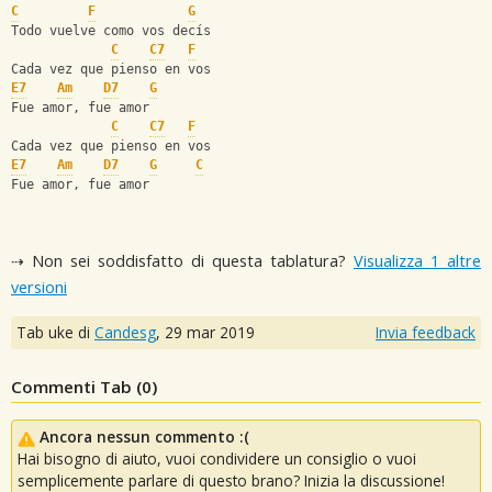
C
F
G
Todo vuelve como vos decís
C
C7
F
Cada vez que pienso en vos
E7
Am
D7
G
Fue amor, fue amor
C
C7
F
Cada vez que pienso en vos
E7
Am
D7
G
C
Fue amor, fue amor
⇢ Non sei soddisfatto di questa tablatura?
Visualizza 1 altre
versioni
Tab uke di
Candesg
,
29 mar 2019
Invia feedback
Commenti Tab (
0
)
Ancora nessun commento :(
Hai bisogno di aiuto, vuoi condividere un consiglio o vuoi
semplicemente parlare di questo brano? Inizia la discussione!