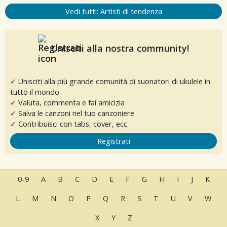
Vedi tutti: Artisti di tendenza
Unisciti alla nostra community!
✓ Unisciti alla più grande comunità di suonatori di ukulele in
tutto il mondo
✓ Valuta, commenta e fai amicizia
✓ Salva le canzoni nel tuo canzoniere
✓ Contribuisci con tabs, cover, ecc.
Registrati
0-9
A
B
C
D
E
F
G
H
I
J
K
L
M
N
O
P
Q
R
S
T
U
V
W
X
Y
Z