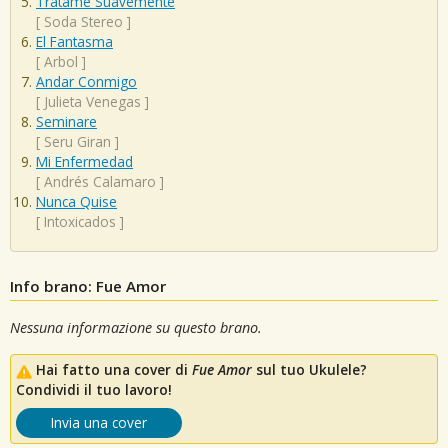
Tratame Suavemente
[
Soda Stereo
]
El Fantasma
[
Arbol
]
Andar Conmigo
[
Julieta Venegas
]
Seminare
[
Seru Giran
]
Mi Enfermedad
[
Andrés Calamaro
]
Nunca Quise
[
Intoxicados
]
Info brano: Fue Amor
Nessuna informazione su questo brano.
Hai fatto una cover di
Fue Amor
sul tuo Ukulele?
Condividi il tuo lavoro!
Invia una cover