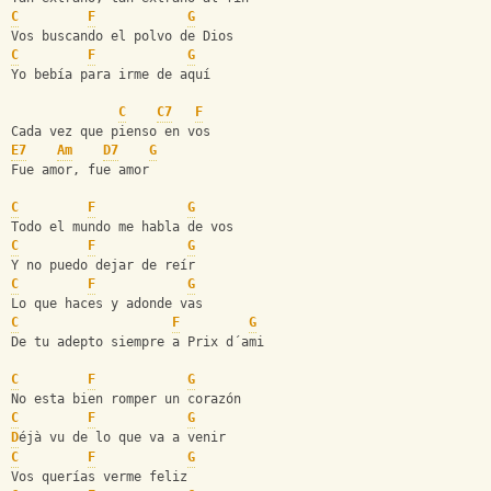
C
F
G
Vos buscando el polvo de Dios
C
F
G
Yo bebía para irme de aquí
C
C7
F
Cada vez que pienso en vos
E7
Am
D7
G
Fue amor, fue amor
C
F
G
Todo el mundo me habla de vos
C
F
G
Y no puedo dejar de reír
C
F
G
Lo que haces y adonde vas
C
F
G
De tu adepto siempre a Prix d´ami
C
F
G
No esta bien romper un corazón
C
F
G
D
éjà vu de lo que va a venir
C
F
G
Vos querías verme feliz