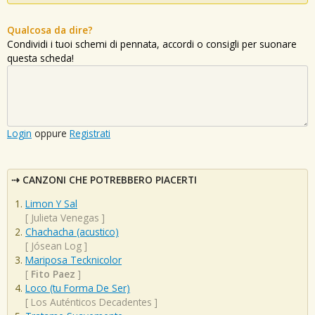
Qualcosa da dire?
Condividi i tuoi schemi di pennata, accordi o consigli per suonare
questa scheda!
Login
oppure
Registrati
CANZONI CHE POTREBBERO PIACERTI
Limon Y Sal
[
Julieta Venegas
]
Chachacha (acustico)
[
Jósean Log
]
Mariposa Tecknicolor
[
Fito Paez
]
Loco (tu Forma De Ser)
[
Los Auténticos Decadentes
]