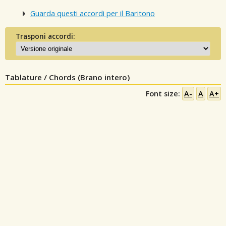
Guarda questi accordi per il Baritono
Trasponi accordi:
Tablature / Chords (Brano intero)
Font size:
A-
A
A+