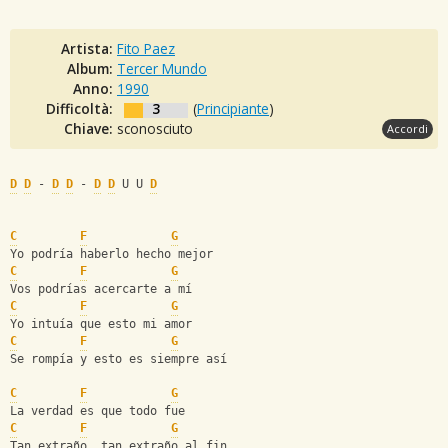
Artista:
Fito Paez
Album:
Tercer Mundo
Anno:
1990
Difficoltà:
3
(
Principiante
)
Chiave:
sconosciuto
Accordi
D
D
 - 
D
D
 - 
D
D
 U U 
D
C
F
G
Yo podría haberlo hecho mejor
C
F
G
Vos podrías acercarte a mí
C
F
G
Yo intuía que esto mi amor
C
F
G
Se rompía y esto es siempre así
C
F
G
La verdad es que todo fue
C
F
G
Tan extraño, tan extraño al fin