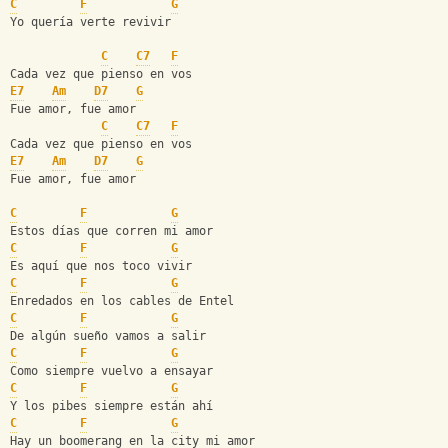
C
F
G
Yo quería verte revivir
C
C7
F
Cada vez que pienso en vos
E7
Am
D7
G
Fue amor, fue amor
C
C7
F
Cada vez que pienso en vos
E7
Am
D7
G
Fue amor, fue amor
C
F
G
Estos días que corren mi amor
C
F
G
Es aquí que nos toco vivir
C
F
G
Enredados en los cables de Entel
C
F
G
De algún sueño vamos a salir
C
F
G
Como siempre vuelvo a ensayar
C
F
G
Y los pibes siempre están ahí
C
F
G
Hay un boomerang en la city mi amor