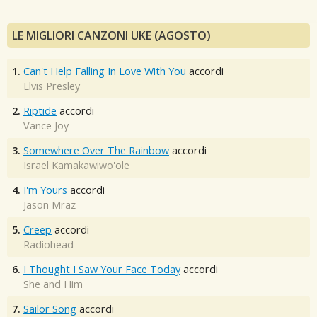
LE MIGLIORI CANZONI UKE (AGOSTO)
1.
Can't Help Falling In Love With You
accordi
Elvis Presley
2.
Riptide
accordi
Vance Joy
3.
Somewhere Over The Rainbow
accordi
Israel Kamakawiwo'ole
4.
I'm Yours
accordi
Jason Mraz
5.
Creep
accordi
Radiohead
6.
I Thought I Saw Your Face Today
accordi
She and Him
7.
Sailor Song
accordi