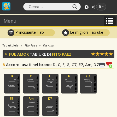
It
Menu
Principiante Tab
Le migliori Tab uke
Tab ukulele
Fito Paez
Fue Amor
FUE AMOR
TAB UKE DI
FITO PAEZ
8
Accordi usati nel brano
: D, C, F, G, C7, E7, Am, D7