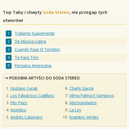
Top Taby i chwyty
Soda Stereo
, nie przegap tych
utworów!
Tratame Suavemente
De Musica Ligera
Cuando Pase El Temblor
Te Para Tres
Persiana Americana
PODOBNI ARTYŚCI DO SODA STEREO
Gustavo Cerati
Charly García
Los Fabulosos Cadillacs
Vilma Palma E Vampiros
Fito Paez
Aterciopelados
Vicentico
La Ley
Andrés Calamaro
Enanitos Verdes