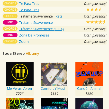
CHORDS
Te Para Tres
Oceń piosenkę!
CHORDS
Te Para Tres
CHORDS
Tratame Suavemente
[
Rate
]
Oceń piosenkę!
MIX
Tratame Suavemente
CHORDS
Trátame Suavemente (1984)
Oceń piosenkę!
MIX
Zona De Promesas
Oceń piosenkę!
CHORDS
Zoom
Oceń piosenkę!
Soda Stereo
Albumy
Me Verás Volver
Comfort Y Musica Para Volar
Canción Animal
2007
1996
1990