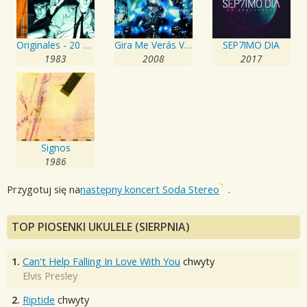
Originales - 20 Exitos
Gira Me Verás Volver
SEP7IMO DIA
1983
2008
2017
Signos
1986
Przygotuj się na
następny koncert Soda Stereo
.
TOP PIOSENKI UKULELE (SIERPNIA)
1.
Can't Help Falling In Love With You
chwyty
Elvis Presley
2.
Riptide
chwyty