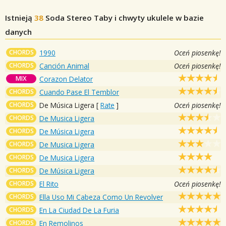
Istnieją
38
Soda Stereo
Taby i chwyty ukulele w bazie
danych
CHORDS
1990
Oceń piosenkę!
CHORDS
Canción Animal
Oceń piosenkę!
MIX
Corazon Delator
CHORDS
Cuando Pase El Temblor
CHORDS
De Música Ligera
[
Rate
]
Oceń piosenkę!
CHORDS
De Musica Ligera
CHORDS
De Música Ligera
CHORDS
De Musica Ligera
CHORDS
De Musica Ligera
CHORDS
De Música Ligera
CHORDS
El Rito
Oceń piosenkę!
CHORDS
Ella Uso Mi Cabeza Como Un Revolver
CHORDS
En La Ciudad De La Furia
CHORDS
En Remolinos