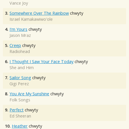
Vance Joy
3.
Somewhere Over The Rainbow
chwyty
Israel Kamakawiwo'ole
4.
I'm Yours
chwyty
Jason Mraz
5.
Creep
chwyty
Radiohead
6.
I Thought I Saw Your Face Today
chwyty
She and Him
7.
Sailor Song
chwyty
Gigi Perez
8.
You Are My Sunshine
chwyty
Folk Songs
9.
Perfect
chwyty
Ed Sheeran
10.
Heather
chwyty