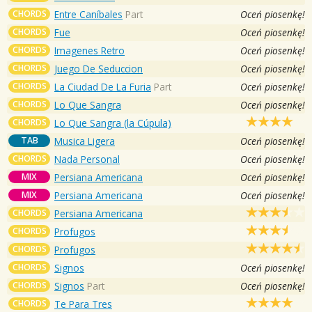
CHORDS
Entre Caníbales
Part
Oceń piosenkę!
CHORDS
Fue
Oceń piosenkę!
CHORDS
Imagenes Retro
Oceń piosenkę!
CHORDS
Juego De Seduccion
Oceń piosenkę!
CHORDS
La Ciudad De La Furia
Part
Oceń piosenkę!
CHORDS
Lo Que Sangra
Oceń piosenkę!
CHORDS
Lo Que Sangra (la Cúpula)
TAB
Musica Ligera
Oceń piosenkę!
CHORDS
Nada Personal
Oceń piosenkę!
MIX
Persiana Americana
Oceń piosenkę!
MIX
Persiana Americana
Oceń piosenkę!
CHORDS
Persiana Americana
CHORDS
Profugos
CHORDS
Profugos
CHORDS
Signos
Oceń piosenkę!
CHORDS
Signos
Part
Oceń piosenkę!
CHORDS
Te Para Tres