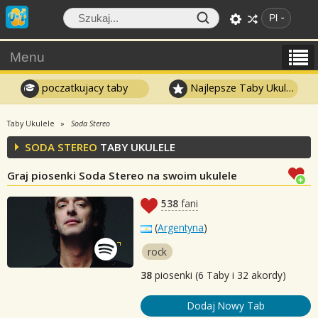
Pl
Menu
poczatkujacy taby
Najlepsze Taby Ukulele
Taby Ukulele
Soda Stereo
SODA STEREO
TABY UKULELE
Graj piosenki Soda Stereo na swoim ukulele
538
fani
(
Argentyna
)
rock
38
piosenki (6 Taby i 32 akordy)
Dodaj Nowy Tab