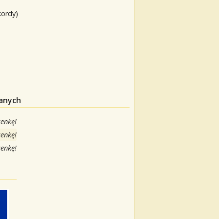
kordy)
danych
senkę!
senkę!
senkę!