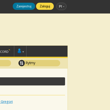
Zarejestruj
Zaloguj
Pl
SCORD
+
Rytmy
 Gregori