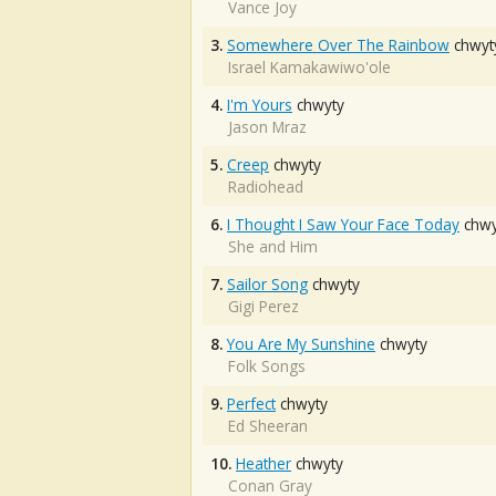
Vance Joy
3.
Somewhere Over The Rainbow
chwyt
Israel Kamakawiwo'ole
4.
I'm Yours
chwyty
Jason Mraz
5.
Creep
chwyty
Radiohead
6.
I Thought I Saw Your Face Today
chwy
She and Him
7.
Sailor Song
chwyty
Gigi Perez
8.
You Are My Sunshine
chwyty
Folk Songs
9.
Perfect
chwyty
Ed Sheeran
10.
Heather
chwyty
Conan Gray