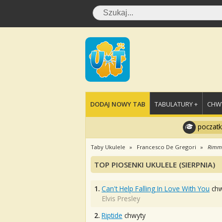
DODAJ NOWY TAB
TABULATURY +
CHWY
poczatk
Taby Ukulele
Francesco De Gregori
Rimm
TOP PIOSENKI UKULELE (SIERPNIA)
1.
Can't Help Falling In Love With You
chw
Elvis Presley
2.
Riptide
chwyty