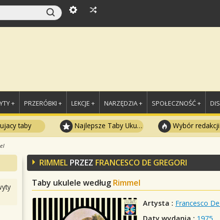
TY +
PRZERÓBKI +
LEKCJE +
NARZĘDZIA +
SPOŁECZNOŚĆ +
DI
ujacy taby
Najlepsze Taby Ukulele
Wybór redakcji
el
RIMMEL
PRZEZ
FRANCESCO DE GREGORI
Taby ukulele według
Rimmel
yty
Artysta :
Francesco De
Daty wydania :
1975