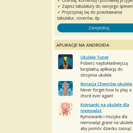
✓ Oceniaj, komentuj i poznawaj przyjac
✓ Zapisz tabulatury do swojego śpiewn
✓ Przyczyniaj się do powstawania
tabulatur, coverów, itp.
Zarejestruj
APLIKACJE NA ANDROIDA
Ukulele Tuner
Pobierz najdokładniejszą
bezpłatną aplikację do
strojenia ukulele.
Notacja Chwytów ukulele
Never forget how to play a
chord ever again!
Kołysanki na ukulele dla
niemowląt
Rymowanki i muzyka dla
niemowląt grane na ukulele
aby pomóc dziecku zasnąć :