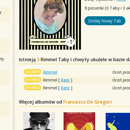
3
piosenki (0 Taby i 3 a
y
Dodaj Nowy Tab
ty
Istnieją
3
Rimmel
Taby i chwyty ukulele w bazie 
CHORDS
Rimmel
Oceń pio
CHORDS
Rimmel
[
Rate
]
Oceń pio
CHORDS
Rimmel
[
Rate
]
Oceń pio
Więcej albumów od
Francesco De Gregori