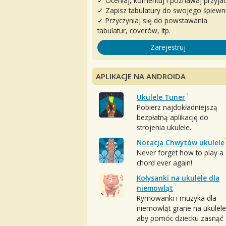
✓ Oceniaj, komentuj i poznawaj przyjac
✓ Zapisz tabulatury do swojego śpiewn
✓ Przyczyniaj się do powstawania
tabulatur, coverów, itp.
Zarejestruj
APLIKACJE NA ANDROIDA
Ukulele Tuner
Pobierz najdokładniejszą
bezpłatną aplikację do
strojenia ukulele.
Notacja Chwytów ukulele
Never forget how to play a
chord ever again!
Kołysanki na ukulele dla
niemowląt
Rymowanki i muzyka dla
niemowląt grane na ukulele
aby pomóc dziecku zasnąć :