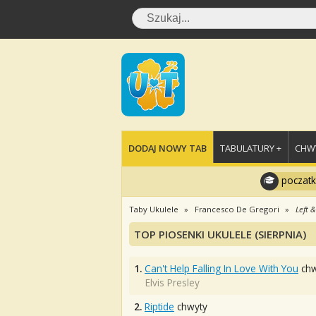
DODAJ NOWY TAB
TABULATURY +
CHWY
poczatk
Taby Ukulele
Francesco De Gregori
Left &
TOP PIOSENKI UKULELE (SIERPNIA)
1.
Can't Help Falling In Love With You
chw
Elvis Presley
2.
Riptide
chwyty