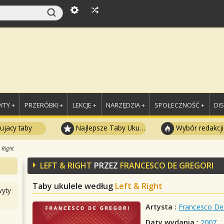
TY +
PRZERÓBKI +
LEKCJE +
NARZĘDZIA +
SPOŁECZNOŚĆ +
DI
ujacy taby
Najlepsze Taby Ukulele
Wybór redakcji
 Right
LEFT & RIGHT
PRZEZ
FRANCESCO DE GREGORI
Taby ukulele według
Left & Right
yty
Artysta :
Francesco De
Daty wydania :
2007