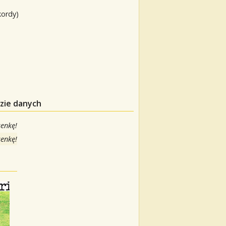
kordy)
azie danych
senkę!
senkę!