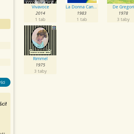
Vivavoce
La Donna Cannone
De Gregor
2014
1983
1978
1 tab
1 tab
3 taby
Rimmel
1975
3 taby
ści
ci!