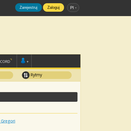
Zarejestruj
Zaloguj
Pl
SCORD
+
Rytmy
 Gregori