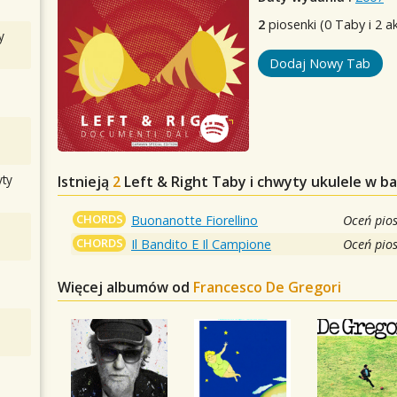
2
piosenki (0 Taby i 2 a
y
Dodaj Nowy Tab
ty
Istnieją
2
Left & Right
Taby i chwyty ukulele w b
CHORDS
Buonanotte Fiorellino
Oceń pio
CHORDS
Il Bandito E Il Campione
Oceń pio
Więcej albumów od
Francesco De Gregori