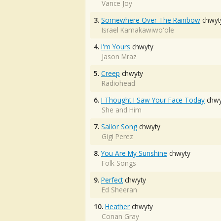
Vance Joy
3.
Somewhere Over The Rainbow
chwyt
Israel Kamakawiwo'ole
4.
I'm Yours
chwyty
Jason Mraz
5.
Creep
chwyty
Radiohead
6.
I Thought I Saw Your Face Today
chwy
She and Him
7.
Sailor Song
chwyty
Gigi Perez
8.
You Are My Sunshine
chwyty
Folk Songs
9.
Perfect
chwyty
Ed Sheeran
10.
Heather
chwyty
Conan Gray