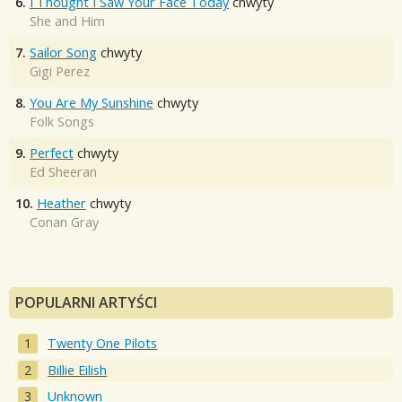
6.
I Thought I Saw Your Face Today
chwyty
She and Him
7.
Sailor Song
chwyty
Gigi Perez
8.
You Are My Sunshine
chwyty
Folk Songs
9.
Perfect
chwyty
Ed Sheeran
10.
Heather
chwyty
Conan Gray
POPULARNI ARTYŚCI
Twenty One Pilots
Billie Eilish
Unknown