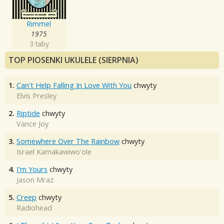
Rimmel
1975
3 taby
TOP PIOSENKI UKULELE (SIERPNIA)
1.
Can't Help Falling In Love With You
chwyty
Elvis Presley
2.
Riptide
chwyty
Vance Joy
3.
Somewhere Over The Rainbow
chwyty
Israel Kamakawiwo'ole
4.
I'm Yours
chwyty
Jason Mraz
5.
Creep
chwyty
Radiohead