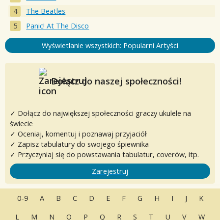
The Beatles
Panic! At The Disco
Wyświetlanie wszystkich: Popularni Artyści
Dołącz do naszej społeczności!
✓ Dołącz do największej społeczności graczy ukulele na
świecie
✓ Oceniaj, komentuj i poznawaj przyjaciół
✓ Zapisz tabulatury do swojego śpiewnika
✓ Przyczyniaj się do powstawania tabulatur, coverów, itp.
Zarejestruj
0-9
A
B
C
D
E
F
G
H
I
J
K
L
M
N
O
P
Q
R
S
T
U
V
W