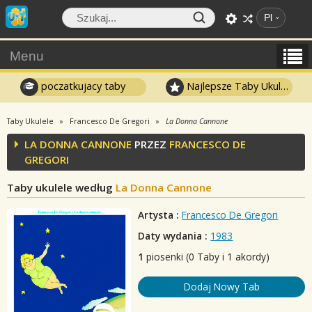
Pl
Menu
poczatkujacy taby
Najlepsze Taby Ukulele
Taby Ukulele
Francesco De Gregori
La Donna Cannone
LA DONNA CANNONE
PRZEZ
FRANCESCO DE
GREGORI
Taby ukulele według
La Donna Cannone
Artysta :
Francesco De Gregori
Daty wydania :
1983
1
piosenki (0 Taby i 1 akordy)
Dodaj Nowy Tab