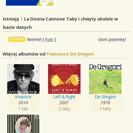
Istnieją
1
La Donna Cannone
Taby i chwyty ukulele w
bazie danych
CHORDS
Rimmel
[
Rate
]
Oceń piosenkę!
Więcej albumów od
Francesco De Gregori
Vivavoce
Left & Right
De Gregori
2014
2007
1978
1 tab
2 taby
3 taby