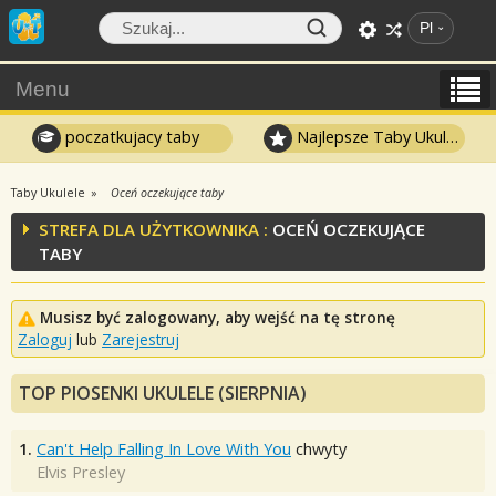
Pl
Menu
poczatkujacy taby
Najlepsze Taby Ukulele
Taby Ukulele
Oceń oczekujące taby
STREFA DLA UŻYTKOWNIKA :
OCEŃ OCZEKUJĄCE
TABY
Musisz być zalogowany, aby wejść na tę stronę
Zaloguj
lub
Zarejestruj
TOP PIOSENKI UKULELE (SIERPNIA)
1.
Can't Help Falling In Love With You
chwyty
Elvis Presley