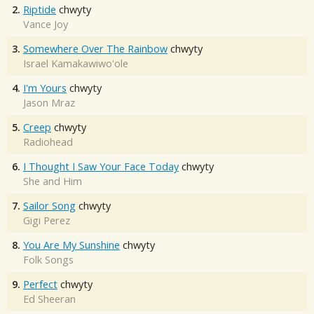
2.
Riptide
chwyty
Vance Joy
3.
Somewhere Over The Rainbow
chwyty
Israel Kamakawiwo'ole
4.
I'm Yours
chwyty
Jason Mraz
5.
Creep
chwyty
Radiohead
6.
I Thought I Saw Your Face Today
chwyty
She and Him
7.
Sailor Song
chwyty
Gigi Perez
8.
You Are My Sunshine
chwyty
Folk Songs
9.
Perfect
chwyty
Ed Sheeran