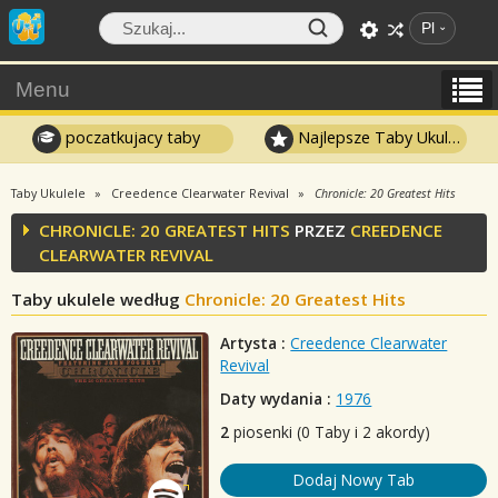
Pl
Menu
poczatkujacy taby
Najlepsze Taby Ukulele
Taby Ukulele
Creedence Clearwater Revival
Chronicle: 20 Greatest Hits
CHRONICLE: 20 GREATEST HITS
PRZEZ
CREEDENCE
CLEARWATER REVIVAL
Taby ukulele według
Chronicle: 20 Greatest Hits
Artysta :
Creedence Clearwater
Revival
Daty wydania :
1976
2
piosenki (0 Taby i 2 akordy)
Dodaj Nowy Tab