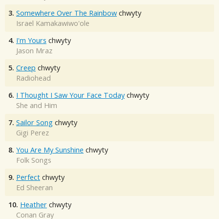
3.
Somewhere Over The Rainbow
chwyty
Israel Kamakawiwo'ole
4.
I'm Yours
chwyty
Jason Mraz
5.
Creep
chwyty
Radiohead
6.
I Thought I Saw Your Face Today
chwyty
She and Him
7.
Sailor Song
chwyty
Gigi Perez
8.
You Are My Sunshine
chwyty
Folk Songs
9.
Perfect
chwyty
Ed Sheeran
10.
Heather
chwyty
Conan Gray