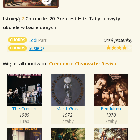
Istnieją
2
Chronicle: 20 Greatest Hits
Taby i chwyty
ukulele w bazie danych
CHORDS
Lodi
Part
Oceń piosenkę!
CHORDS
Susie Q
Więcej albumów od
Creedence Clearwater Revival
The Concert
Mardi Gras
Pendulum
1980
1972
1970
1 tab
2 taby
7 taby