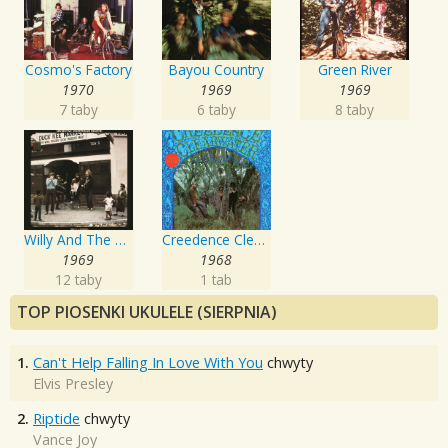
Cosmo's Factory
Bayou Country
Green River
1970
1969
1969
7 taby
6 taby
8 taby
Willy And The Poor Boys
Creedence Clearwater Revival
1969
1968
12 taby
1 tab
TOP PIOSENKI UKULELE (SIERPNIA)
1.
Can't Help Falling In Love With You
chwyty
Elvis Presley
2.
Riptide
chwyty
Vance Joy