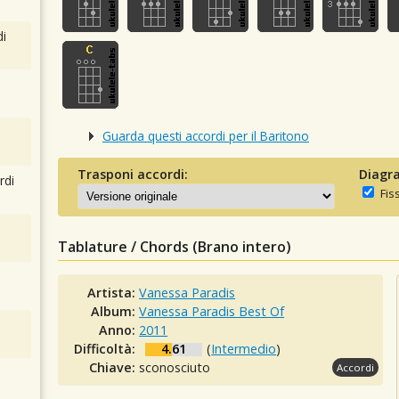
i
Guarda questi accordi per il Baritono
Trasponi accordi:
Diagra
rdi
Fis
Tablature / Chords (Brano intero)
Artista:
Vanessa Paradis
Album:
Vanessa Paradis Best Of
Anno:
2011
Difficoltà:
4.61
(
Intermedio
)
Chiave:
sconosciuto
Accordi