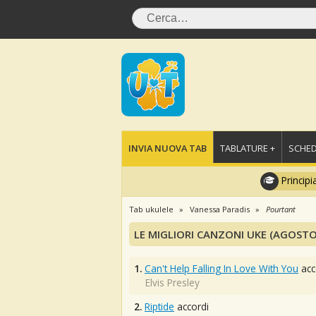
INVIA NUOVA TAB
TABLATURE +
SCHED
Principi
Tab ukulele
Vanessa Paradis
Pourtant
LE MIGLIORI CANZONI UKE (AGOSTO
1.
Can't Help Falling In Love With You
acc
Elvis Presley
2.
Riptide
accordi