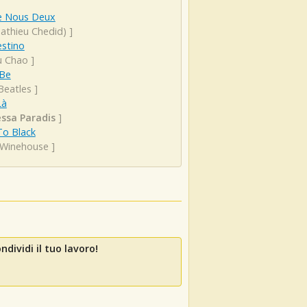
e Nous Deux
athieu Chedid)
]
estino
 Chao
]
 Be
Beatles
]
Là
ssa Paradis
]
To Black
Winehouse
]
dividi il tuo lavoro!