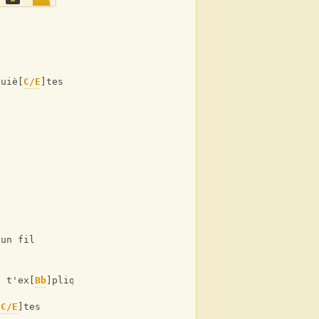
quiè[
C/E
]tes
 un fil
u t'ex[
Bb
]pliques [
C
]
[
C/E
]tes