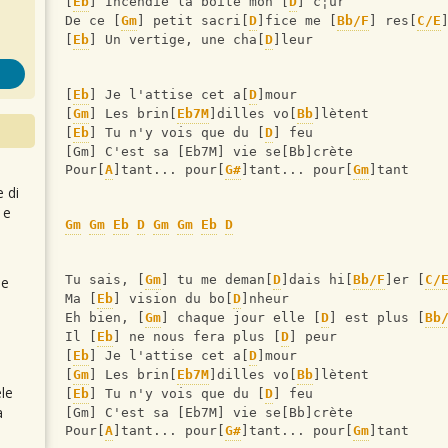
[
Eb
] Incendié la boîte mon [
D
] c¦ur
De ce [
Gm
] petit sacri[
D
]fice me [
Bb/F
] res[
C/E
[
Eb
] Un vertige, une cha[
D
]leur
[
Eb
] Je l'attise cet a[
D
]mour
[
Gm
] Les brin[
Eb7M
]dilles vo[
Bb
]lètent
[
Eb
] Tu n'y vois que du [
D
] feu
[Gm] C'est sa [Eb7M] vie se[Bb]crète
Pour[
A
]tant... pour[
G#
]tant... pour[
Gm
]tant
e di
 e
Gm
Gm
Eb
D
Gm
Gm
Eb
D
Tu sais, [
Gm
] tu me deman[
D
]dais hi[
Bb/F
]er [
C/
 e
Ma [
Eb
] vision du bo[
D
]nheur
Eh bien, [
Gm
] chaque jour elle [
D
] est plus [
Bb
Il [
Eb
] ne nous fera plus [
D
] peur
[
Eb
] Je l'attise cet a[
D
]mour
[
Gm
] Les brin[
Eb7M
]dilles vo[
Bb
]lètent
le
[
Eb
] Tu n'y vois que du [
D
] feu
a
[Gm] C'est sa [Eb7M] vie se[Bb]crète
Pour[
A
]tant... pour[
G#
]tant... pour[
Gm
]tant