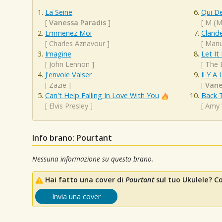
La Seine
Qui D
[
Vanessa Paradis
]
[
M (M
Emmenez Moi
Cland
[
Charles Aznavour
]
[
Manu
Imagine
Let It
[
John Lennon
]
[
The 
J'envoie Valser
Il Y A 
[
Zazie
]
[
Vane
Can't Help Falling In Love With You
Back 
[
Elvis Presley
]
[
Amy 
Info brano: Pourtant
Nessuna informazione su questo brano.
Hai fatto una cover di
Pourtant
sul tuo Ukulele? Con
Invia una cover