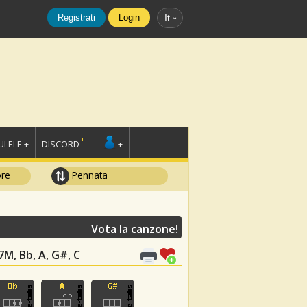
Registrati
Login
It
LELE +
DISCORD
+
ore
Pennata
Vota la canzone!
b7M, Bb, A, G#, C