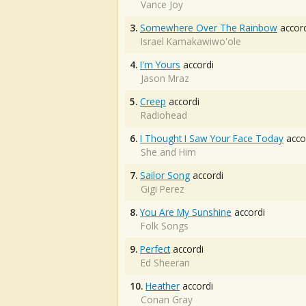
Vance Joy
3.
Somewhere Over The Rainbow
accord
Israel Kamakawiwo'ole
4.
I'm Yours
accordi
Jason Mraz
5.
Creep
accordi
Radiohead
6.
I Thought I Saw Your Face Today
acco
She and Him
7.
Sailor Song
accordi
Gigi Perez
8.
You Are My Sunshine
accordi
Folk Songs
9.
Perfect
accordi
Ed Sheeran
10.
Heather
accordi
Conan Gray