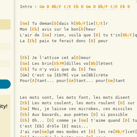
Intro : 
Gm
D
Bb/F
C/E
Eb
D
Gm
D
Bb/F
C/E
Eb
D
[
Gm
] Tu deman[
D
]dais h[
Bb/F
]ie[
C/E
]r
Mon [
Eb
] avis sur le bon[
D
]heur
L'air de [
Gm
] rien, voilà que [
D
] tu t'in[
Bb/F
]
La [
Eb
] paix te ferait donc [
D
] peur
[
Eb
] Je l'attise cet a[
D
]mour
[
Gm
] Les brin[
Eb7M
]dilles vo[
Bb
]lètent
[
Eb
] Tu n'y vois que du [
D
] feu
[Gm] C'est sa [Eb7M] vie se[Bb]crète
Pour[
A
]tant... pour[
G#
]tant... pour[
Gm
]tant
Les mots sont, les mots font, les mots disent
[
Eb
] Les mots coulent, les mots roulent [
D
] sur
ty!
[
Gm
] Moi, je laisse ces microbes, ces missiles
[
Eb
] Aux bavards, aux poètes [
D
] si possible
[
Eb
] Oh... [
D
] comme je [
Gm
] t'aime quand [
D
] t
C'est [Eb] drôle [D] mais...
J'ai ran[
Gm
]gé mes modes et [
D
] les re[
Bb/F
]cet