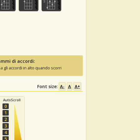
mmi di accordi:
sa gli accordi in alto quando scorri
Font size:
A-
A
A+
AutoScroll
0
1
2
3
4
5