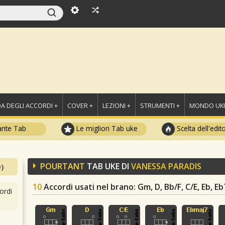
A DEGLI ACCORDI +
COVER +
LEZIONI +
STRUMENTI +
MONDO UKU
ante Tab
Le migliori Tab uke
Scelta dell'edit
POURTANT
TAB UKE DI
VANESSA PARADIS
)
10
Accordi usati nel brano
: Gm, D, Bb/F, C/E, Eb, E
ordi