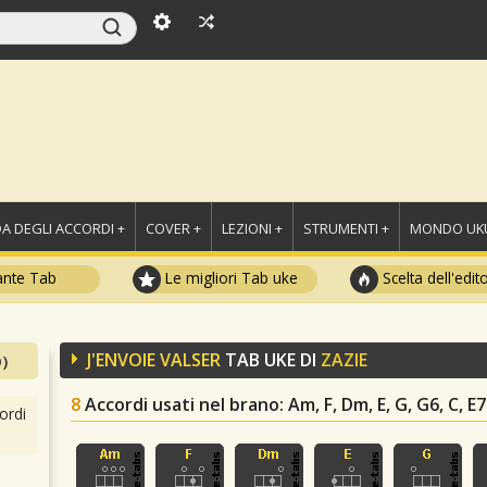
A DEGLI ACCORDI +
COVER +
LEZIONI +
STRUMENTI +
MONDO UKU
ante Tab
Le migliori Tab uke
Scelta dell'edit
J'ENVOIE VALSER
TAB UKE DI
ZAZIE
)
8
Accordi usati nel brano
: Am, F, Dm, E, G, G6, C, E7
ordi