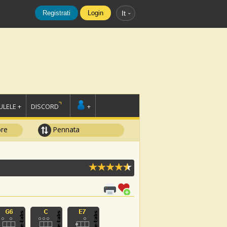
Registrati
Login
It
LELE +
DISCORD
+
ore
Pennata