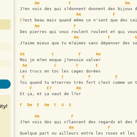
Am
F
Dm
J?en vois des qui s?donnent donnent des bijoux 
Am
F
C
?est beau mais quand même ce n'sont que des ca
Am
F
Des pierres qui vous roulent roulent et qui vou
Am
F
J?aime mieux que tu m?aimes sans dépenser des s
G6
C
F
Am
Moi je m?en moque j?envoie valser
Am
C
F
E
Les trucs en toc les cages dorées
E
C
F
E
Toi quand tu m?serres très fort c?est comme un 
F
E7
Am
Et ça, et ça vaut de l?or
ty!
F
Dm
E
Am
F
G
G
Am
F
J?en vois des qui s?lancent des regards et des 
Am
F
Quelque part ou ailleurs entre les roses et les