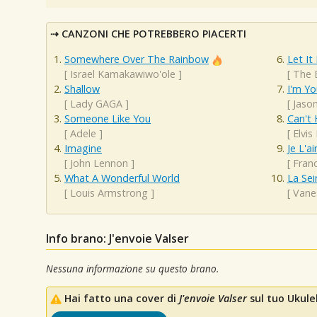
CANZONI CHE POTREBBERO PIACERTI
Somewhere Over The Rainbow
Let It
[
Israel Kamakawiwo'ole
]
[
The 
Shallow
I'm Yo
[
Lady GAGA
]
[
Jaso
Someone Like You
Can't 
[
Adele
]
[
Elvis
Imagine
Je L'a
[
John Lennon
]
[
Franc
What A Wonderful World
La Sei
[
Louis Armstrong
]
[
Vane
Info brano: J'envoie Valser
Nessuna informazione su questo brano.
Hai fatto una cover di
J'envoie Valser
sul tuo Ukulel