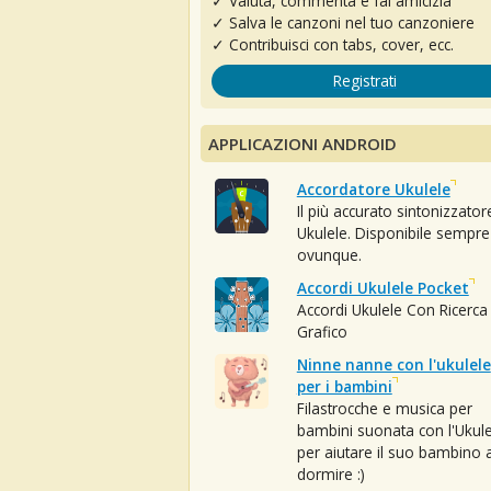
✓ Valuta, commenta e fai amicizia
✓ Salva le canzoni nel tuo canzoniere
✓ Contribuisci con tabs, cover, ecc.
Registrati
APPLICAZIONI ANDROID
Accordatore Ukulele
Il più accurato sintonizzator
Ukulele. Disponibile sempre
ovunque.
Accordi Ukulele Pocket
Accordi Ukulele Con Ricerca
Grafico
Ninne nanne con l'ukulele
per i bambini
Filastrocche e musica per
bambini suonata con l'Ukule
per aiutare il suo bambino 
dormire :)