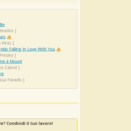
 Be
Beatles
]
urs
n Mraz
]
Help Falling In Love With You
 Presley
]
ime à Mourir
is Cabrel
]
ne
ssa Paradis
]
e? Condividi il tuo lavoro!