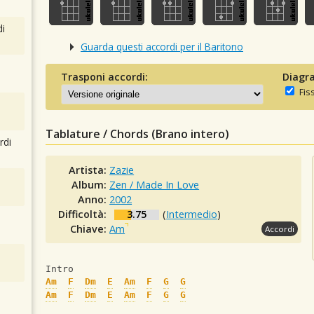
i
Guarda questi accordi per il Baritono
Trasponi accordi:
Diagra
Fis
Tablature / Chords (Brano intero)
rdi
Artista:
Zazie
Album:
Zen / Made In Love
Anno:
2002
Difficoltà:
3.75
(
Intermedio
)
Chiave:
Am
Accordi
Intro
Am
F
Dm
E
Am
F
G
G
Am
F
Dm
E
Am
F
G
G