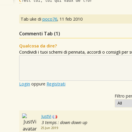
C
?est toi, toi qui vaux de l?or
Tab uke di
poco76
,
11 feb 2010
Commenti Tab (
1
)
Qualcosa da dire?
Condividi i tuoi schemi di pennata, accordi o consigli per
Login
oppure
Registrati
Filtro per
JustVi
3 temps : down down up
25 Jun 2019