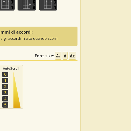
mmi di accordi:
sa gli accordi in alto quando scorri
Font size:
A-
A
A+
AutoScroll
0
1
2
3
4
5