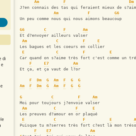
Am
F
Dm
J?en connais des tas qui feraient mieux de s?ai
Am
F
G6
Un peu comme nous qui nous aimons beaucoup
G6
C
F
Am
Et d?envoyer ailleurs valser
Am
C
F
E
Les bagues et les coeurs en collier
E
C
F
E
e di
Car quand on s?aime très fort c'est comme un tr
F
E7
Am
 e
Et ça, et ça vaut de l?or
F
Dm
G
Am
F
G
G
 e
Am
F
Dm
G
Am
F
G
G
G
C
F
Am
Moi pour toujours j?envoie valser
Am
C
F
E
Les preuves d?amour en or plaqué
le
E
C
F
E
a
Puisque tu m?serres très fort c?est là mon trés
F
E7
Am