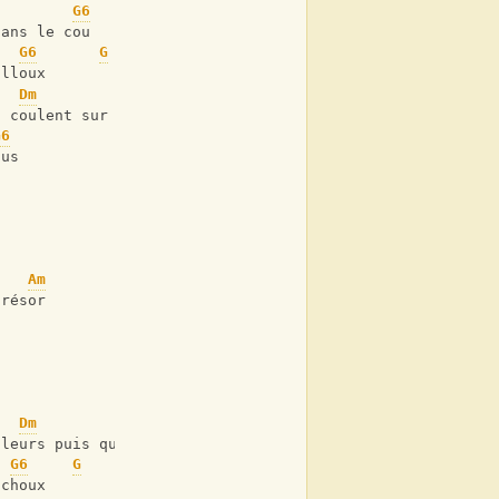
G6
dans le cou
G6
G
illoux
Dm
G6
s coulent sur les joues
G6
ous
Am
trésor
Dm
G6
fleurs puis qui s?laissent
G6
G
 choux