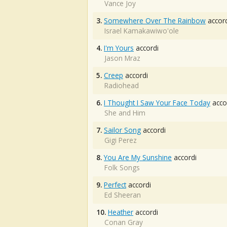
Vance Joy
3.
Somewhere Over The Rainbow
accord
Israel Kamakawiwo'ole
4.
I'm Yours
accordi
Jason Mraz
5.
Creep
accordi
Radiohead
6.
I Thought I Saw Your Face Today
acco
She and Him
7.
Sailor Song
accordi
Gigi Perez
8.
You Are My Sunshine
accordi
Folk Songs
9.
Perfect
accordi
Ed Sheeran
10.
Heather
accordi
Conan Gray