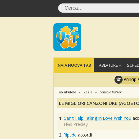
INVIA NUOVA TAB
TABLATURE +
SCHED
Principi
Tab ukulele
Zazie
J'envoie Valser
LE MIGLIORI CANZONI UKE (AGOSTO
1.
Can't Help Falling In Love With You
acc
Elvis Presley
2.
Riptide
accordi