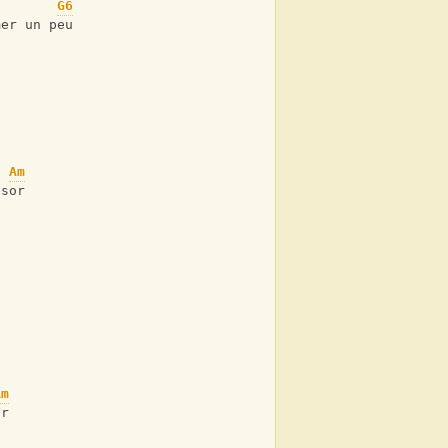
G6
mer un peu
Am
ésor
Am
or