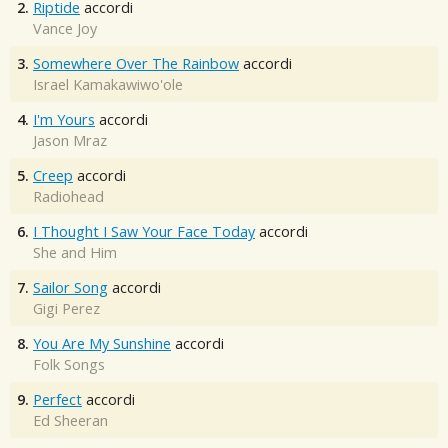
2.
Riptide
accordi
Vance Joy
3.
Somewhere Over The Rainbow
accordi
Israel Kamakawiwo'ole
4.
I'm Yours
accordi
Jason Mraz
5.
Creep
accordi
Radiohead
6.
I Thought I Saw Your Face Today
accordi
She and Him
7.
Sailor Song
accordi
Gigi Perez
8.
You Are My Sunshine
accordi
Folk Songs
9.
Perfect
accordi
Ed Sheeran