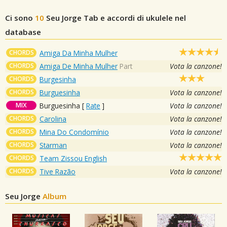
Ci sono
10
Seu Jorge
Tab e accordi di ukulele nel
database
CHORDS
Amiga Da Minha Mulher
CHORDS
Amiga De Minha Mulher
Part
Vota la canzone!
CHORDS
Burgesinha
CHORDS
Burguesinha
Vota la canzone!
MIX
Burguesinha
[
Rate
]
Vota la canzone!
CHORDS
Carolina
Vota la canzone!
CHORDS
Mina Do Condomínio
Vota la canzone!
CHORDS
Starman
Vota la canzone!
CHORDS
Team Zissou English
CHORDS
Tive Razão
Vota la canzone!
Seu Jorge
Album