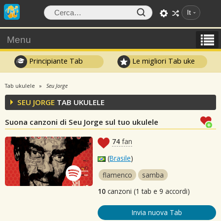
It
Menu
Principiante Tab
Le migliori Tab uke
Tab ukulele
Seu Jorge
SEU JORGE
TAB UKULELE
Suona canzoni di Seu Jorge sul tuo ukulele
74
fan
(
Brasile
)
flamenco
samba
10
canzoni (1 tab e 9 accordi)
Invia nuova Tab