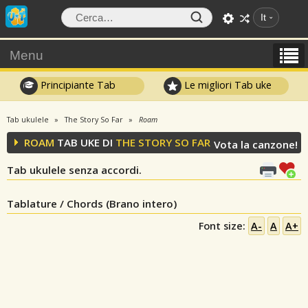
It
Menu
Principiante Tab
Le migliori Tab uke
Tab ukulele
The Story So Far
Roam
ROAM
TAB UKE DI
THE STORY SO FAR
Vota la canzone!
Tab ukulele senza accordi.
Tablature / Chords (Brano intero)
Font size:
A-
A
A+