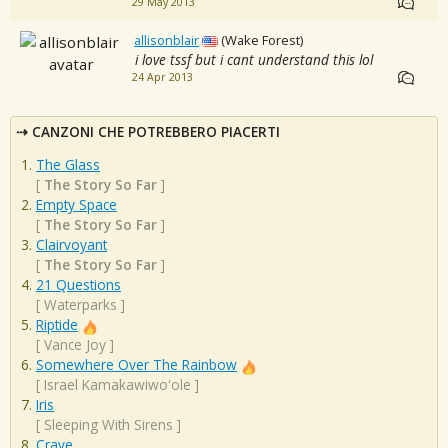
29 May 2013
allisonblair
(Wake Forest)
i love tssf but i cant understand this lol
24 Apr 2013
CANZONI CHE POTREBBERO PIACERTI
The Glass
[
The Story So Far
]
Empty Space
[
The Story So Far
]
Clairvoyant
[
The Story So Far
]
21 Questions
[
Waterparks
]
Riptide
[
Vance Joy
]
Somewhere Over The Rainbow
[
Israel Kamakawiwo'ole
]
Iris
[
Sleeping With Sirens
]
Crave