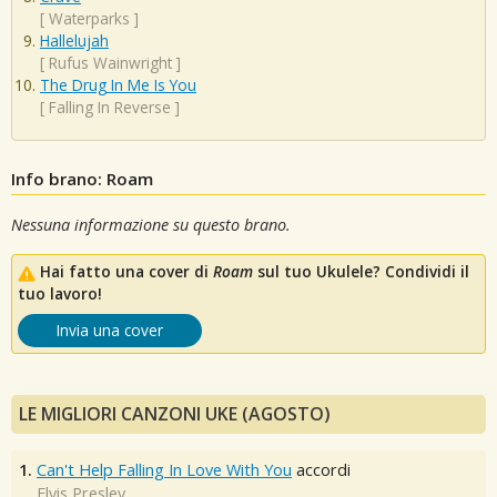
[
Waterparks
]
Hallelujah
[
Rufus Wainwright
]
The Drug In Me Is You
[
Falling In Reverse
]
Info brano: Roam
Nessuna informazione su questo brano.
Hai fatto una cover di
Roam
sul tuo Ukulele? Condividi il
tuo lavoro!
Invia una cover
LE MIGLIORI CANZONI UKE (AGOSTO)
1.
Can't Help Falling In Love With You
accordi
Elvis Presley