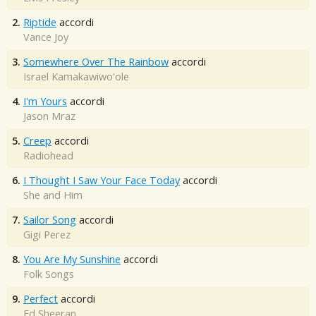
2.
Riptide
accordi
Vance Joy
3.
Somewhere Over The Rainbow
accordi
Israel Kamakawiwo'ole
4.
I'm Yours
accordi
Jason Mraz
5.
Creep
accordi
Radiohead
6.
I Thought I Saw Your Face Today
accordi
She and Him
7.
Sailor Song
accordi
Gigi Perez
8.
You Are My Sunshine
accordi
Folk Songs
9.
Perfect
accordi
Ed Sheeran