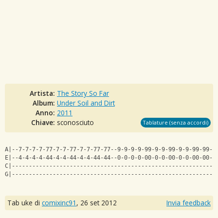
Artista:
The Story So Far
Album:
Under Soil and Dirt
Anno:
2011
Chiave:
sconosciuto
Tablature (senza accordi)
A|--7-7-7-7-77-7-7-77-7-7-77-77--9-9-9-9-99-9-9-99-9-9-99-99--
E|--4-4-4-4-44-4-4-44-4-4-44-44--0-0-0-0-00-0-0-00-0-0-00-00--
C|------------------------------------------------------------
G|------------------------------------------------------------
Tab uke di
comixinc91
,
26 set 2012
Invia feedback