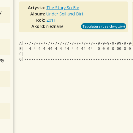
Artysta:
The Story So Far
y
Album:
Under Soil and Dirt
Rok:
2011
Akord:
nieznane
Tabulatura (bez chwytów)
A|--7-7-7-7-77-7-7-77-7-7-77-77--9-9-9-9-99-9-9
E|--4-4-4-4-44-4-4-44-4-4-44-44--0-0-0-0-00-0-0
C|---------------------------------------------
G|---------------------------------------------
ty