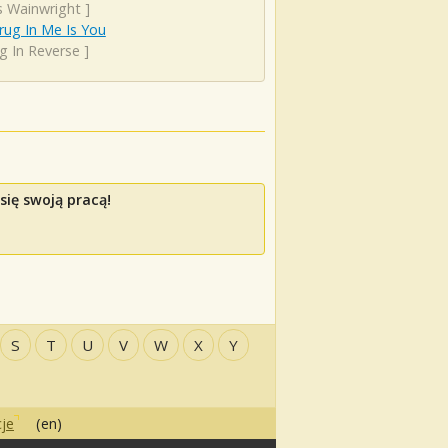
s Wainwright
]
rug In Me Is You
ng In Reverse
]
się swoją pracą!
S
T
U
V
W
X
Y
je
(en)