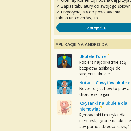
✓ Oceniaj, komentuj i poznawaj przyjac
✓ Zapisz tabulatury do swojego śpiewn
✓ Przyczyniaj się do powstawania
tabulatur, coverów, itp.
Zarejestruj
APLIKACJE NA ANDROIDA
Ukulele Tuner
Pobierz najdokładniejszą
bezpłatną aplikację do
strojenia ukulele.
Notacja Chwytów ukulele
Never forget how to play a
chord ever again!
Kołysanki na ukulele dla
niemowląt
Rymowanki i muzyka dla
niemowląt grane na ukulele
aby pomóc dziecku zasnąć :