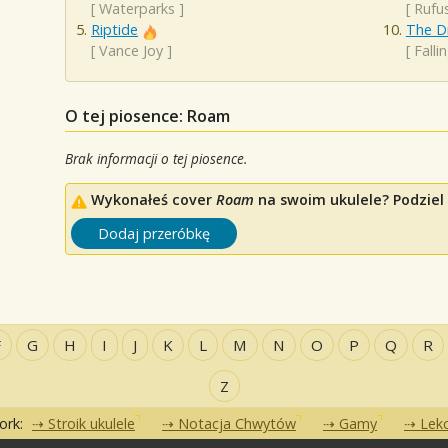
[
Waterparks
]
[
Rufu
Riptide
The D
[
Vance Joy
]
[
Falli
O tej piosence: Roam
Brak informacji o tej piosence.
Wykonałeś cover
Roam
na swoim ukulele? Podziel 
Dodaj przeróbkę
F
G
H
I
J
K
L
M
N
O
P
Q
R
Z
ork:
Stroik ukulele
Notacja Chwytów
Gamy
Lekc