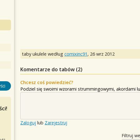
taby ukulele według
comixinc91
,
26 wrz 2012
Komentarze do tabów (
2
)
Chcesz coś powiedzieć?
ści
Podziel się swoimi wzorami strummingowymi, akordami lu
ci!
Zaloguj
lub
Zarejestruj
Filtruj w