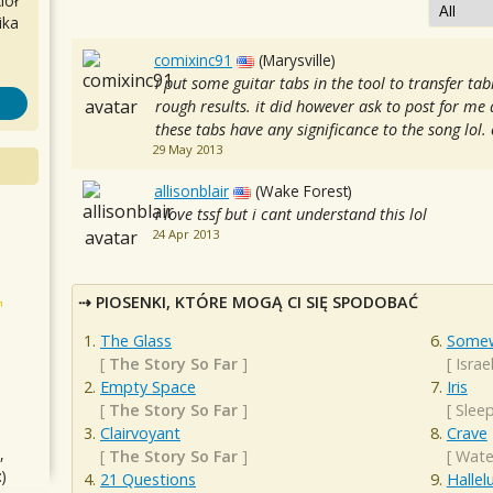
iół
ika
comixinc91
(Marysville)
i put some guitar tabs in the tool to transfer ta
rough results. it did however ask to post for me a
these tabs have any significance to the song lol.
29 May 2013
allisonblair
(Wake Forest)
i love tssf but i cant understand this lol
24 Apr 2013
PIOSENKI, KTÓRE MOGĄ CI SIĘ SPODOBAĆ
The Glass
Somew
[
The Story So Far
]
[
Isra
Empty Space
Iris
[
The Story So Far
]
[
Sleep
Clairvoyant
Crave
,
[
The Story So Far
]
[
Wate
)
21 Questions
Hallel