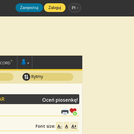
Zarejestruj
Zaloguj
Pl
SCORD
+
Rytmy
AR
Oceń piosenkę!
Font size:
A-
A
A+