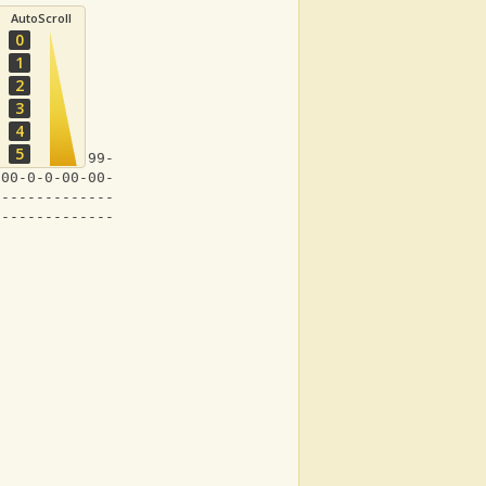
AutoScroll
0
1
2
3
4
5
-99-9-9-99-99---|
-00-0-0-00-00---|
----------------|
----------------|