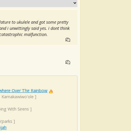
blature to ukulele and got some pretty
nd i unwittingly said yes. i dont think
 catastrophic malfunction.
here Over The Rainbow
el Kamakawiwo'ole
]
ing With Sirens
]
rparks
]
ujah