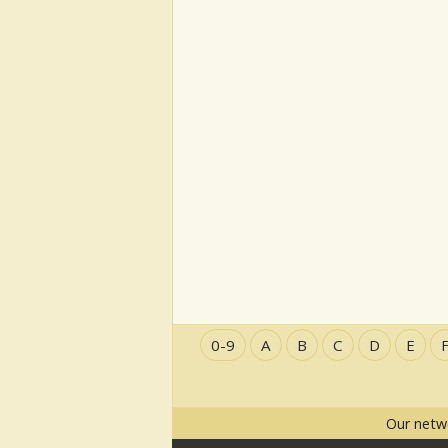
0-9
A
B
C
D
E
Our netw