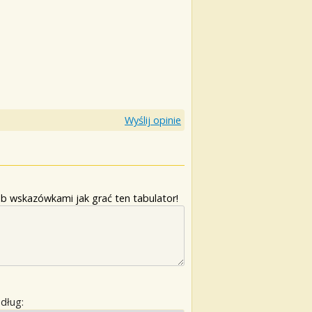
Wyślij opinie
b wskazówkami jak grać ten tabulator!
edług: