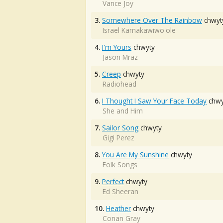
Vance Joy
3.
Somewhere Over The Rainbow
chwyt
Israel Kamakawiwo'ole
4.
I'm Yours
chwyty
Jason Mraz
5.
Creep
chwyty
Radiohead
6.
I Thought I Saw Your Face Today
chwy
She and Him
7.
Sailor Song
chwyty
Gigi Perez
8.
You Are My Sunshine
chwyty
Folk Songs
9.
Perfect
chwyty
Ed Sheeran
10.
Heather
chwyty
Conan Gray