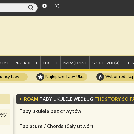
TY +
PRZERÓBKI +
LEKCJE +
NARZĘDZIA +
SPOŁECZNOŚĆ +
DI
ujacy taby
Najlepsze Taby Ukulele
Wybór redakcji
ROAM
TABY UKULELE WEDŁUG
THE STORY SO F
Taby ukulele bez chwytów.
yty
Tablature / Chords (Cały utwór)