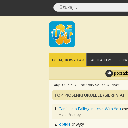
DODAJ NOWY TAB
TABULATURY +
CHWY
poczatk
Taby Ukulele
The Story So Far
Roam
TOP PIOSENKI UKULELE (SIERPNIA)
1.
Can't Help Falling In Love With You
chw
Elvis Presley
2.
Riptide
chwyty