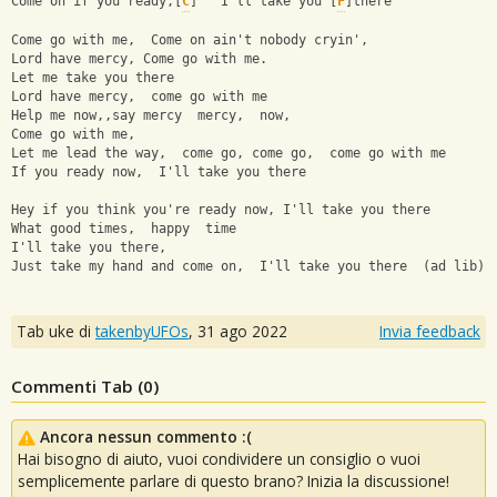
Come on if you ready,[
C
]   I'll take you [
F
]there
Come go with me,  Come on ain't nobody cryin',
Lord have mercy, Come go with me.
Let me take you there
Lord have mercy,  come go with me
Help me now,,say mercy  mercy,  now,
Come go with me,
Let me lead the way,  come go, come go,  come go with me
If you ready now,  I'll take you there
Hey if you think you're ready now, I'll take you there
What good times,  happy  time
I'll take you there,
Just take my hand and come on,  I'll take you there  (ad lib)
Tab uke di
takenbyUFOs
,
31 ago 2022
Invia feedback
Commenti Tab (
0
)
Ancora nessun commento :(
Hai bisogno di aiuto, vuoi condividere un consiglio o vuoi
semplicemente parlare di questo brano? Inizia la discussione!