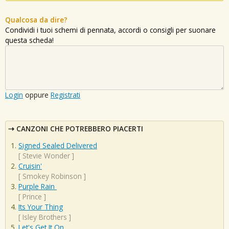
Qualcosa da dire?
Condividi i tuoi schemi di pennata, accordi o consigli per suonare
questa scheda!
Login
oppure
Registrati
CANZONI CHE POTREBBERO PIACERTI
Signed Sealed Delivered
[
Stevie Wonder
]
Cruisin'
[
Smokey Robinson
]
Purple Rain
[
Prince
]
Its Your Thing
[
Isley Brothers
]
Let's Get It On