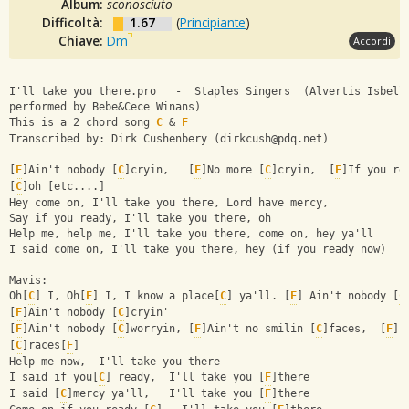
Album:
sconosciuto
Difficoltà:
1.67
(
Principiante
)
Chiave:
Dm
Accordi
I'll take you there.pro   -  Staples Singers  (Alvertis Isbell
performed by Bebe&Cece Winans)
This is a 2 chord song 
C
 & 
F
Transcribed by: Dirk Cushenbery (
dirkcush@pdq.net
)
[
F
]Ain't nobody [
C
]cryin,   [
F
]No more [
C
]cryin,  [
F
]If you re
[
C
]oh [etc....]
Hey come on, I'll take you there, Lord have mercy,
Say if you ready, I'll take you there, oh
Help me, help me, I'll take you there, come on, hey ya'll
I said come on, I'll take you there, hey (if you ready now)
Mavis:
Oh[
C
] I, Oh[
F
] I, I know a place[
C
] ya'll. [
F
] Ain't nobody [
C
[
F
]Ain't nobody [
C
]cryin'
[
F
]Ain't nobody [
C
]worryin, [
F
]Ain't no smilin [
C
]faces,  [
F
]L
[
C
]races[
F
]
Help me now,  I'll take you there
I said if you[
C
] ready,  I'll take you [
F
]there
I said [
C
]mercy ya'll,   I'll take you [
F
]there