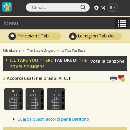
It
Menu
Principiante Tab
Le migliori Tab uke
Tab ukulele
The Staple Singers
Ill Take You There
ILL TAKE YOU THERE
TAB UKE DI
THE
Vota la canzone!
STAPLE SINGERS
3
Accordi usati nel brano
: A, C, F
Guarda questi accordi per il Baritono