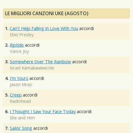
LE MIGLIORI CANZONI UKE (AGOSTO)
1.
Can't Help Falling In Love With You
accordi
Elvis Presley
2.
Riptide
accordi
Vance Joy
3.
Somewhere Over The Rainbow
accordi
Israel Kamakawiwo'ole
4.
I'm Yours
accordi
Jason Mraz
5.
Creep
accordi
Radiohead
6.
I Thought I Saw Your Face Today
accordi
She and Him
7.
Sailor Song
accordi