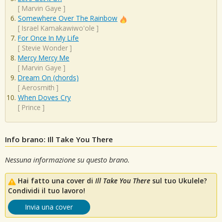
[
Marvin Gaye
]
Somewhere Over The Rainbow
[
Israel Kamakawiwo'ole
]
For Once In My Life
[
Stevie Wonder
]
Mercy Mercy Me
[
Marvin Gaye
]
Dream On (chords)
[
Aerosmith
]
When Doves Cry
[
Prince
]
Info brano: Ill Take You There
Nessuna informazione su questo brano.
Hai fatto una cover di
Ill Take You There
sul tuo Ukulele?
Condividi il tuo lavoro!
Invia una cover