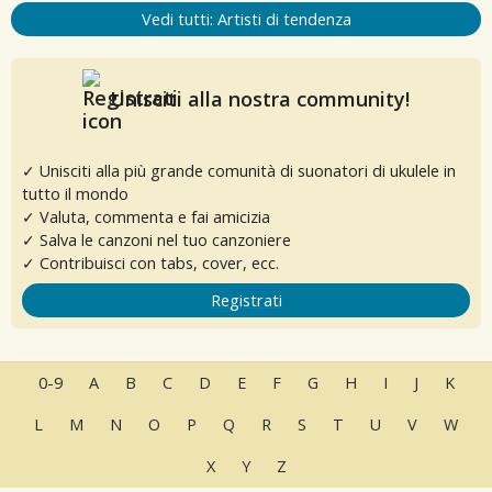
Vedi tutti: Artisti di tendenza
Unisciti alla nostra community!
✓ Unisciti alla più grande comunità di suonatori di ukulele in
tutto il mondo
✓ Valuta, commenta e fai amicizia
✓ Salva le canzoni nel tuo canzoniere
✓ Contribuisci con tabs, cover, ecc.
Registrati
0-9
A
B
C
D
E
F
G
H
I
J
K
L
M
N
O
P
Q
R
S
T
U
V
W
X
Y
Z