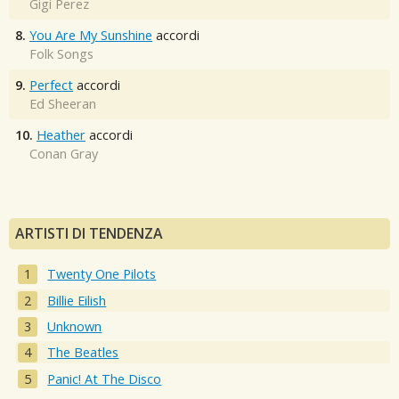
Gigi Perez
8.
You Are My Sunshine
accordi
Folk Songs
9.
Perfect
accordi
Ed Sheeran
10.
Heather
accordi
Conan Gray
ARTISTI DI TENDENZA
Twenty One Pilots
Billie Eilish
Unknown
The Beatles
Panic! At The Disco