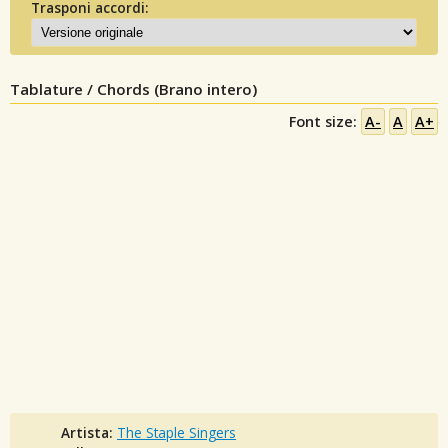
Trasponi accordi:
Tablature / Chords (Brano intero)
Font size:
A-
A
A+
Artista:
The Staple Singers