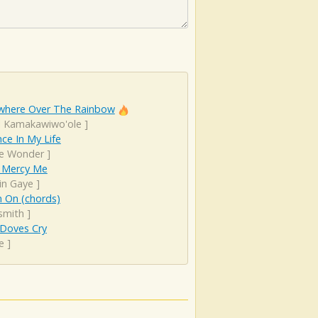
here Over The Rainbow
el Kamakawiwo'ole
]
ce In My Life
ie Wonder
]
 Mercy Me
in Gaye
]
 On (chords)
smith
]
Doves Cry
e
]