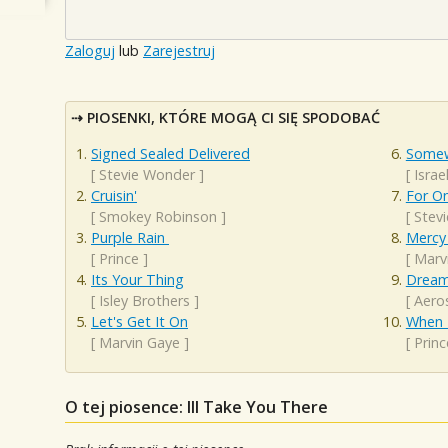
Zaloguj
lub
Zarejestruj
PIOSENKI, KTÓRE MOGĄ CI SIĘ SPODOBAĆ
Signed Sealed Delivered
Somew
[
Stevie Wonder
]
[
Isra
Cruisin'
For On
[
Smokey Robinson
]
[
Stev
Purple Rain
Mercy
[
Prince
]
[
Marv
Its Your Thing
Dream
[
Isley Brothers
]
[
Aero
Let's Get It On
When 
[
Marvin Gaye
]
[
Princ
O tej piosence: Ill Take You There