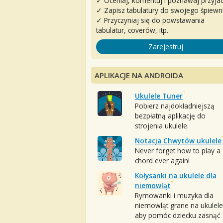
✓ Oceniaj, komentuj i poznawaj przyjac
✓ Zapisz tabulatury do swojego śpiewn
✓ Przyczyniaj się do powstawania
tabulatur, coverów, itp.
Zarejestruj
APLIKACJE NA ANDROIDA
Ukulele Tuner
Pobierz najdokładniejszą
bezpłatną aplikację do
strojenia ukulele.
Notacja Chwytów ukulele
Never forget how to play a
chord ever again!
Kołysanki na ukulele dla
niemowląt
Rymowanki i muzyka dla
niemowląt grane na ukulele
aby pomóc dziecku zasnąć :