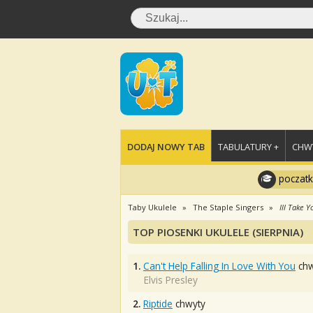
DODAJ NOWY TAB
TABULATURY +
CHWY
poczatk
Taby Ukulele
The Staple Singers
Ill Take 
TOP PIOSENKI UKULELE (SIERPNIA)
1.
Can't Help Falling In Love With You
chw
Elvis Presley
2.
Riptide
chwyty