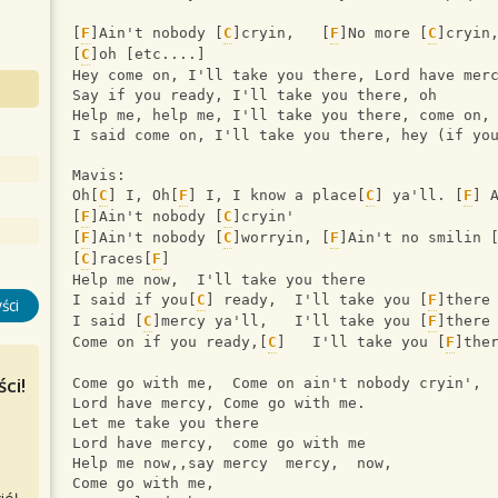
[
F
]Ain't nobody [
C
]cryin,   [
F
]No more [
C
]cryin
[
C
]oh [etc....]
Hey come on, I'll take you there, Lord have mer
Say if you ready, I'll take you there, oh
Help me, help me, I'll take you there, come on,
I said come on, I'll take you there, hey (if yo
Mavis:
Oh[
C
] I, Oh[
F
] I, I know a place[
C
] ya'll. [
F
] 
[
F
]Ain't nobody [
C
]cryin'
[
F
]Ain't nobody [
C
]worryin, [
F
]Ain't no smilin 
[
C
]races[
F
]
Help me now,  I'll take you there
I said if you[
C
] ready,  I'll take you [
F
]there
ści
I said [
C
]mercy ya'll,   I'll take you [
F
]there
Come on if you ready,[
C
]   I'll take you [
F
]the
ci!
Come go with me,  Come on ain't nobody cryin',
Lord have mercy, Come go with me.
Let me take you there
Lord have mercy,  come go with me
Help me now,,say mercy  mercy,  now,
Come go with me,