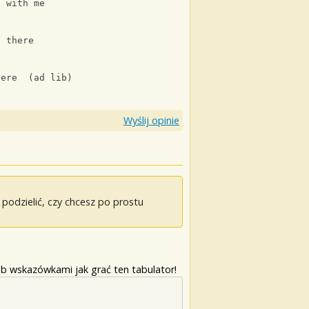
o with me
u there
here  (ad lib)
Wyślij opinie
odzielić, czy chcesz po prostu
b wskazówkami jak grać ten tabulator!