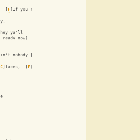
,  [
F
]If you ready now,
cy,
 hey ya'll
u ready now)
Ain't nobody [
C
] cryin'
[
C
]faces,  [
F
]Lyin to the
re