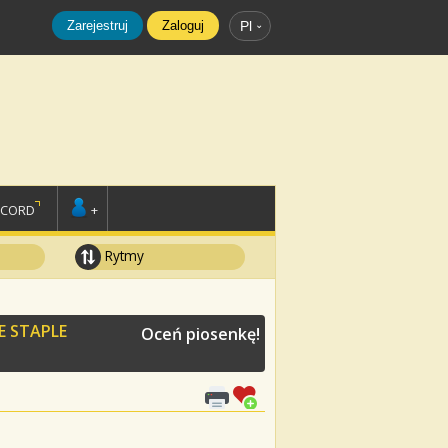
Zarejestruj
Zaloguj
Pl
SCORD
+
Rytmy
E STAPLE
Oceń piosenkę!