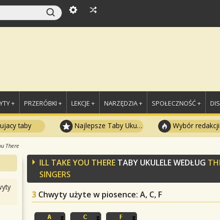
TY +
PRZERÓBKI +
LEKCJE +
NARZĘDZIA +
SPOŁECZNOŚĆ +
DI
ujacy taby
Najlepsze Taby Ukulele
Wybór redakcji
You There
ILL TAKE YOU THERE
TABY UKULELE WEDŁUG
TH
SINGERS
yty
3
Chwyty użyte w piosence
: A, C, F