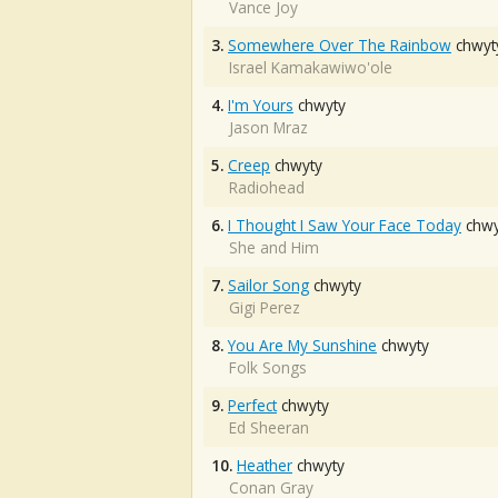
Vance Joy
3.
Somewhere Over The Rainbow
chwyt
Israel Kamakawiwo'ole
4.
I'm Yours
chwyty
Jason Mraz
5.
Creep
chwyty
Radiohead
6.
I Thought I Saw Your Face Today
chwy
She and Him
7.
Sailor Song
chwyty
Gigi Perez
8.
You Are My Sunshine
chwyty
Folk Songs
9.
Perfect
chwyty
Ed Sheeran
10.
Heather
chwyty
Conan Gray