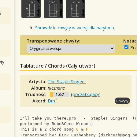
y
Sprawdź te chwyty w wersji dla barytonu
Transponowane chwyty:
Notac
Prz
ty
Tablature / Chords (Cały utwór)
Artysta:
The Staple Singers
Album:
nieznane
Trudność:
1.67
(
poczatkujacy
)
Akord:
Dm
Chwyty
I'll take you there.pro   -  Staples Singers  (
performed by Bebe&Cece Winans)
This is a 2 chord song 
C
 & 
F
Transcribed by: Dirk Cushenbery (
dirkcush@pdq.n