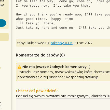
iół
Let me lead the way,  come go, come go,  come g
ika
If you ready now,  I'll take you there
Hey if you think you're ready now, I'll take yo
What good times,  happy  time
I'll take you there,
Just take my hand and come on,  I'll take you t
taby ukulele według
takenbyUFOs
,
31 sie 2022
Komentarze do tabów (
0
)
Nie ma jeszcze żadnych komentarzy :(
Potrzebujesz pomocy, masz wskazówkę którą chcesz się p
porozmawiać o tej piosence? Rozpocznij dyskusje
Chcesz coś powiedzieć?
Podziel się swoimi wzorami strummingowymi, akordami lu
,
)