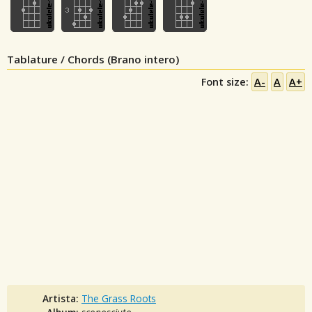
Tablature / Chords (Brano intero)
Font size:
A-
A
A+
Artista:
The Grass Roots