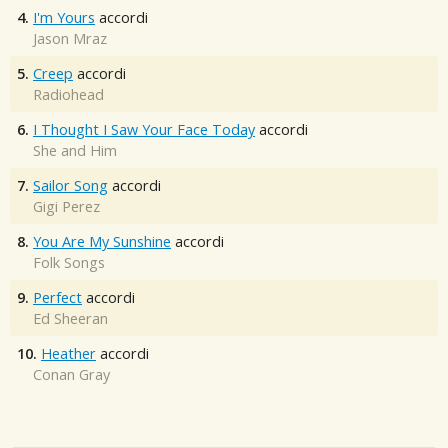
4.
I'm Yours
accordi
Jason Mraz
5.
Creep
accordi
Radiohead
6.
I Thought I Saw Your Face Today
accordi
She and Him
7.
Sailor Song
accordi
Gigi Perez
8.
You Are My Sunshine
accordi
Folk Songs
9.
Perfect
accordi
Ed Sheeran
10.
Heather
accordi
Conan Gray