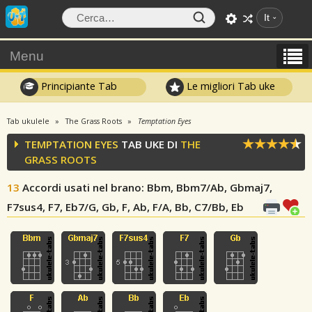
It
Menu
Principiante Tab
Le migliori Tab uke
Tab ukulele
The Grass Roots
Temptation Eyes
TEMPTATION EYES
TAB UKE DI
THE
GRASS ROOTS
13
Accordi usati nel brano
: Bbm, Bbm7/Ab, Gbmaj7,
F7sus4, F7, Eb7/G, Gb, F, Ab, F/A, Bb, C7/Bb, Eb