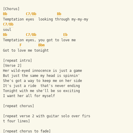
[Chorus]
Bb
C7/Bb
Bb
Temptation eyes  looking through my-my-my
C7/Bb
soul
Bb
C7/Bb
Eb
Temptation eyes, you got to love me
F
Bbm
Got to love me tonight
[repeat intro]
[Verse 2]
Her wild-eyed innocence is just a game
But just the same my head is spinnin'
She's got a way to keep me on her side
It's just a ride  that's never ending
Tonight with me she'll be so exciting
I want her all for myself
[repeat chorus]
[repeat verse 2 with guitar solo over firs
t four lines]
[repeat chorus to fade]