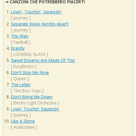
CANZONI CHE POTREBBERO PIACERTI
Lovin', Touchin', Squeezin'
[
Journey
]
Separate Ways (worlds Apart)
[
Journey
]
The Way
[
Fastball
]
Brandy
[
LOOKING GLASS
]
Sweet Dreams Are Made Of This
[
Eurythmics
]
Don't Stop Me Now
[
Queen
]
The Letter
[
The Box Tops
]
Don't Bring Me Down
[
Electric Light Orchestra
]
Lovin' Touchin' Squeezin'
[
Journey
]
Like A Stone
[
Audioslave
]