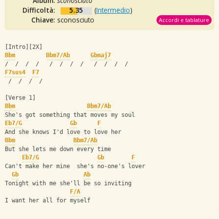
Album:
sconosciuto
Difficoltà:
5.35
(
Intermedio
)
Chiave:
sconosciuto
Accordi e tablature
[Intro][2X]
Bbm
Bbm7/Ab
Gbmaj7
/  /  /  /   /  /  /  /   /  /  /  / 
F7sus4
F7
 /  /  /  /
[Verse 1]
Bbm
Bbm7/Ab
She's got something that moves my soul
Eb7/G
Gb
F
And she knows I'd love to love her
Bbm
Bbm7/Ab
But she lets me down every time
Eb7/G
Gb
F
Can't make her mine  she's no-one's lover
Gb
Ab
Tonight with me she'll be so inviting
F/A
I want her all for myself