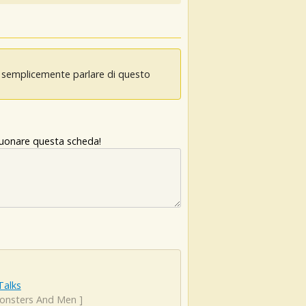
oi semplicemente parlare di questo
 suonare questa scheda!
 Talks
onsters And Men
]