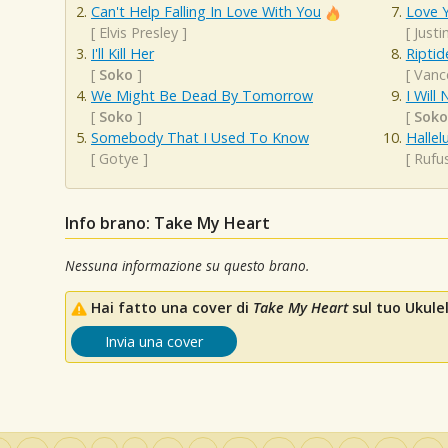
Can't Help Falling In Love With You
Love Y
[
Elvis Presley
]
[
Justi
I'll Kill Her
Riptid
[
Soko
]
[
Vanc
We Might Be Dead By Tomorrow
I Will
[
Soko
]
[
Soko
Somebody That I Used To Know
Hallel
[
Gotye
]
[
Rufu
Info brano: Take My Heart
Nessuna informazione su questo brano.
Hai fatto una cover di
Take My Heart
sul tuo Ukulel
Invia una cover