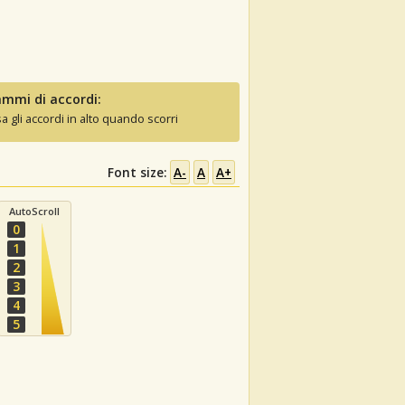
mmi di accordi:
sa gli accordi in alto quando scorri
Font size:
A-
A
A+
AutoScroll
0
1
2
3
4
5