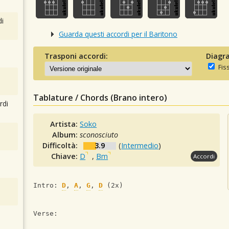
i
Guarda questi accordi per il Baritono
Trasponi accordi:
Diagra
Fis
Tablature / Chords (Brano intero)
rdi
Artista:
Soko
Album:
sconosciuto
Difficoltà:
3.9
(
Intermedio
)
Chiave:
D
,
Bm
Accordi
Intro: 
D
, 
A
, 
G
, 
D
 (2x)
Verse: