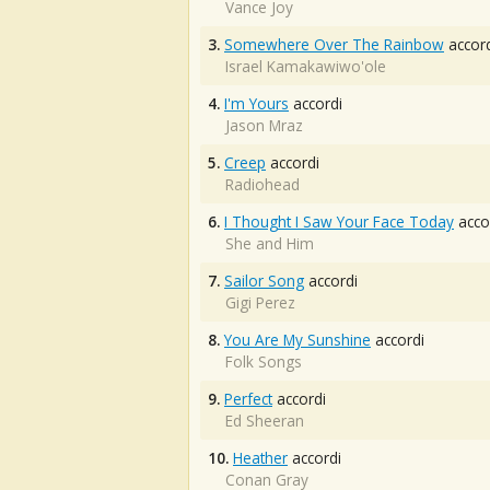
Vance Joy
3.
Somewhere Over The Rainbow
accord
Israel Kamakawiwo'ole
4.
I'm Yours
accordi
Jason Mraz
5.
Creep
accordi
Radiohead
6.
I Thought I Saw Your Face Today
acco
She and Him
7.
Sailor Song
accordi
Gigi Perez
8.
You Are My Sunshine
accordi
Folk Songs
9.
Perfect
accordi
Ed Sheeran
10.
Heather
accordi
Conan Gray