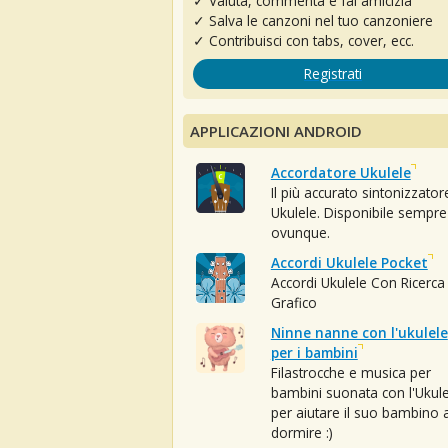
✓ Valuta, commenta e fai amicizia
✓ Salva le canzoni nel tuo canzoniere
✓ Contribuisci con tabs, cover, ecc.
Registrati
APPLICAZIONI ANDROID
Accordatore Ukulele
Il più accurato sintonizzator
Ukulele. Disponibile sempre
ovunque.
Accordi Ukulele Pocket
Accordi Ukulele Con Ricerca
Grafico
Ninne nanne con l'ukulele
per i bambini
Filastrocche e musica per
bambini suonata con l'Ukule
per aiutare il suo bambino 
dormire :)