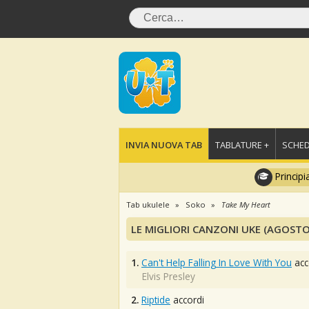
INVIA NUOVA TAB
TABLATURE +
SCHED
Principi
Tab ukulele
Soko
Take My Heart
LE MIGLIORI CANZONI UKE (AGOSTO
1.
Can't Help Falling In Love With You
acc
Elvis Presley
2.
Riptide
accordi