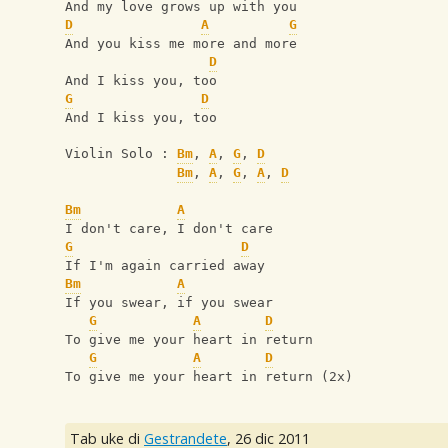
And my love grows up with you
D
A
G
And you kiss me more and more
D
And I kiss you, too
G
D
And I kiss you, too
Violin Solo : 
Bm
, 
A
, 
G
, 
D
Bm
, 
A
, 
G
, 
A
, 
D
Bm
A
I don't care, I don't care
G
D
If I'm again carried away
Bm
A
If you swear, if you swear
G
A
D
To give me your heart in return
G
A
D
To give me your heart in return (2x)
Tab uke di
Gestrandete
,
26 dic 2011