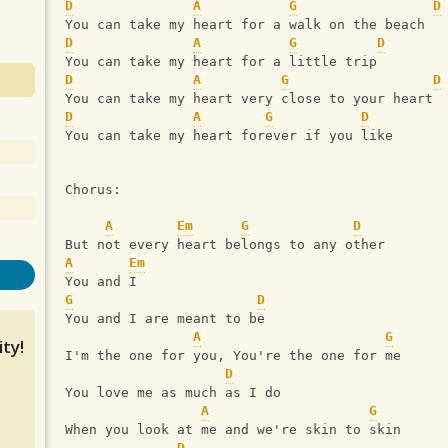
D
A
G
D
You can take my heart for a walk on the beach
D
A
G
D
You can take my heart for a little trip
D
A
G
D
You can take my heart very close to your heart
D
A
G
D
You can take my heart forever if you like
Chorus:
A
Em
G
D
But not every heart belongs to any other
A
Em
You and I
G
D
You and I are meant to be
A
G
ty!
I'm the one for you, You're the one for me
D
You love me as much as I do
A
G
When you look at me and we're skin to skin
D