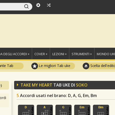
A DEGLI ACCORDI +
COVER +
LEZIONI +
STRUMENTI +
MONDO UKU
ante Tab
Le migliori Tab uke
Scelta dell'edit
TAKE MY HEART
TAB UKE DI
SOKO
)
5
Accordi usati nel brano
: D, A, G, Em, Bm
ordi