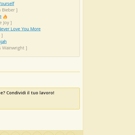
ourself
n Bieber
]
e
e Joy
]
 Never Love You More
]
ujah
s Wainwright
]
e? Condividi il tuo lavoro!