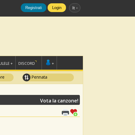
Registrati
Login
It
LELE +
DISCORD
+
ore
Pennata
Vota la canzone!