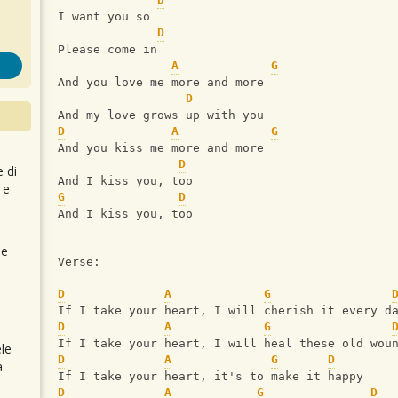
I want you so
D
Please come in
A
G
And you love me more and more
D
And my love grows up with you
D
A
G
And you kiss me more and more
D
e di
And I kiss you, too
 e
G
D
And I kiss you, too
 e
Verse:
D
A
G
If I take your heart, I will cherish it every d
D
A
G
If I take your heart, I will heal these old wou
le
D
A
G
D
a
If I take your heart, it's to make it happy
D
A
G
D