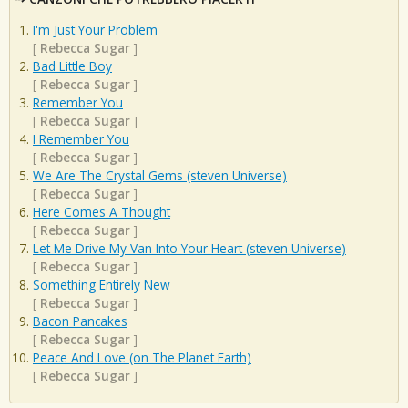
I'm Just Your Problem
[
Rebecca Sugar
]
Bad Little Boy
[
Rebecca Sugar
]
Remember You
[
Rebecca Sugar
]
I Remember You
[
Rebecca Sugar
]
We Are The Crystal Gems (steven Universe)
[
Rebecca Sugar
]
Here Comes A Thought
[
Rebecca Sugar
]
Let Me Drive My Van Into Your Heart (steven Universe)
[
Rebecca Sugar
]
Something Entirely New
[
Rebecca Sugar
]
Bacon Pancakes
[
Rebecca Sugar
]
Peace And Love (on The Planet Earth)
[
Rebecca Sugar
]