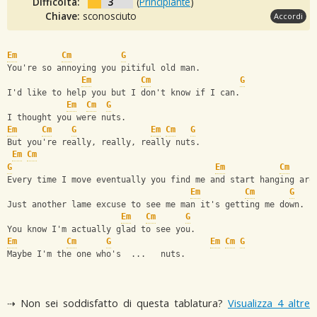
Difficoltà:
3
(
Principiante
)
Chiave:
sconosciuto
Accordi
Em
Cm
G
You're so annoying you pitiful old man.
Em
Cm
G
I'd like to help you but I don't know if I can.
Em
Cm
G
I thought you were nuts.
Em
Cm
G
Em
Cm
G
But you're really, really, really nuts.
Em
Cm
G
Em
Cm
Every time I move eventually you find me and start hanging aro
Em
Cm
G
Just another lame excuse to see me man it's getting me down.
Em
Cm
G
You know I'm actually glad to see you.
Em
Cm
G
Em
Cm
G
Maybe I'm the one who's  ...   nuts.
⇢ Non sei soddisfatto di questa tablatura?
Visualizza 4 altre