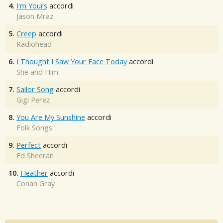
4.
I'm Yours
accordi
Jason Mraz
5.
Creep
accordi
Radiohead
6.
I Thought I Saw Your Face Today
accordi
She and Him
7.
Sailor Song
accordi
Gigi Perez
8.
You Are My Sunshine
accordi
Folk Songs
9.
Perfect
accordi
Ed Sheeran
10.
Heather
accordi
Conan Gray