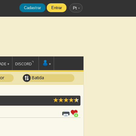
Cadastrar
Entrar
Pt
DE +
DISCORD
+
tor
Batida