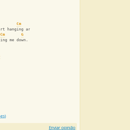
Cm
G
art hanging around.
Cm
G
ting me down.
G
ões)
Enviar opinião