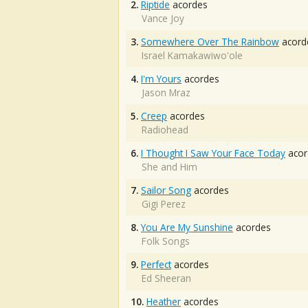
2.
Riptide
acordes
Vance Joy
3.
Somewhere Over The Rainbow
acord
Israel Kamakawiwo'ole
4.
I'm Yours
acordes
Jason Mraz
5.
Creep
acordes
Radiohead
6.
I Thought I Saw Your Face Today
acor
She and Him
7.
Sailor Song
acordes
Gigi Perez
8.
You Are My Sunshine
acordes
Folk Songs
9.
Perfect
acordes
Ed Sheeran
10.
Heather
acordes