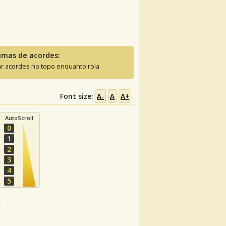
amas de acordes:
ar acordes no topo enquanto rola
Font size:
A-
A
A+
AutoScroll
0
1
2
3
4
5
G