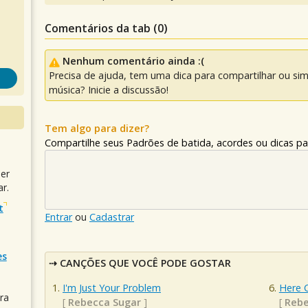
Comentários da tab (
0
)
Nenhum comentário ainda :(
Precisa de ajuda, tem uma dica para compartilhar ou si
música? Inicie a discussão!
Tem algo para dizer?
Compartilhe seus Padrões de batida, acordes ou dicas pa
uer
r.
t
Entrar
ou
Cadastrar
es
CANÇÕES QUE VOCÊ PODE GOSTAR
I'm Just Your Problem
Here 
ra
[
Rebecca Sugar
]
[
Rebe