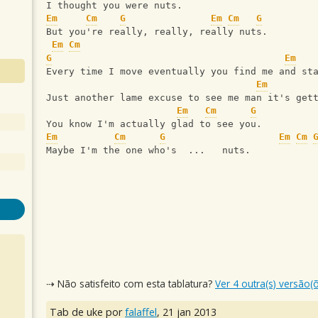
I thought you were nuts.
Em
Cm
G
Em
Cm
G
But you're really, really, really nuts.
Em
Cm
G
Em
Every time I move eventually you find me and st
Em
Just another lame excuse to see me man it's get
Em
Cm
G
You know I'm actually glad to see you.
Em
Cm
G
Em
Cm
Maybe I'm the one who's  ...   nuts.
⇢ Não satisfeito com esta tablatura?
Ver 4 outra(s) versão(
Tab de uke por
falaffel
,
21 jan 2013