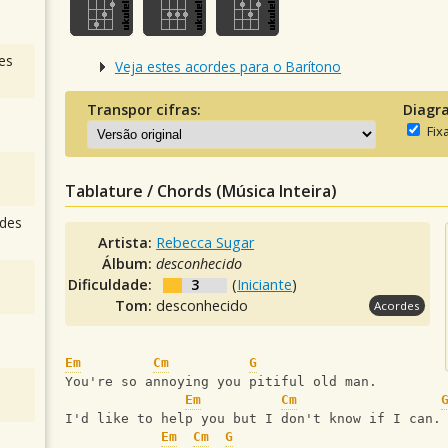
es
Veja estes acordes para o Barítono
Transpor cifras:
Diagr
Fix
Tablature / Chords (Música Inteira)
des
Artista:
Rebecca Sugar
Álbum:
desconhecido
Dificuldade:
3
(
Iniciante
)
Tom:
desconhecido
Acordes
Em
Cm
G
You're so annoying you pitiful old man.
Em
Cm
I'd like to help you but I don't know if I can.
Em
Cm
G