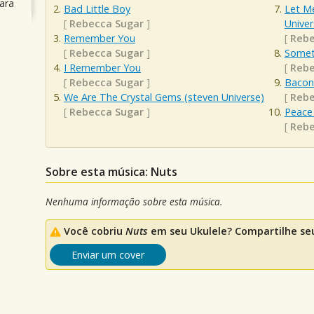
ara
Bad Little Boy
Let Me
[
Rebecca Sugar
]
Univer
Remember You
[
Rebe
[
Rebecca Sugar
]
Somet
I Remember You
[
Rebe
[
Rebecca Sugar
]
Bacon
We Are The Crystal Gems (steven Universe)
[
Rebe
[
Rebecca Sugar
]
Peace 
[
Rebe
Sobre esta música: Nuts
Nenhuma informação sobre esta música.
Você cobriu
Nuts
em seu Ukulele? Compartilhe seu
Enviar um cover