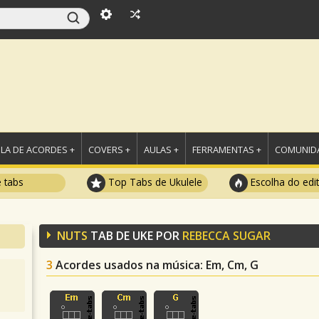
LA DE ACORDES +
COVERS +
AULAS +
FERRAMENTAS +
COMUNIDA
e tabs
Top Tabs de Ukulele
Escolha do edi
NUTS
TAB DE UKE POR
REBECCA SUGAR
3
Acordes usados na música
: Em, Cm, G