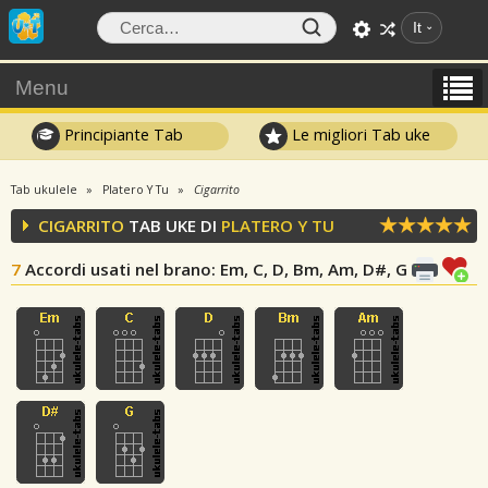
It
Menu
Principiante Tab
Le migliori Tab uke
Tab ukulele
Platero Y Tu
Cigarrito
CIGARRITO
TAB UKE DI
PLATERO Y TU
7
Accordi usati nel brano
: Em, C, D, Bm, Am, D#, G