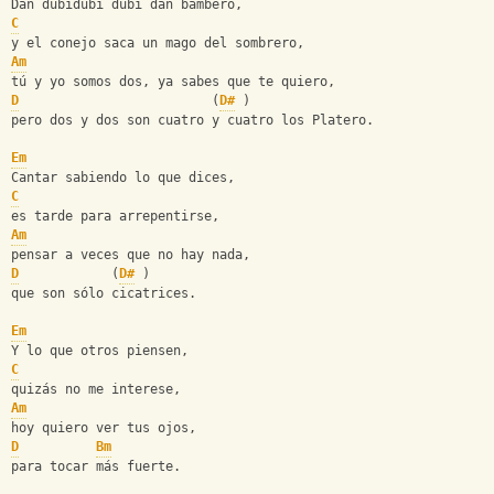
Dan dubidubi dubi dan bambero,
C
y el conejo saca un mago del sombrero,
Am
tú y yo somos dos, ya sabes que te quiero,
D
                         (
D#
 )
pero dos y dos son cuatro y cuatro los Platero.
Em
Cantar sabiendo lo que dices,
C
es tarde para arrepentirse,
Am
pensar a veces que no hay nada,
D
            (
D#
 )
que son sólo cicatrices.
Em
Y lo que otros piensen,
C
quizás no me interese,
Am
hoy quiero ver tus ojos,
D
Bm
para tocar más fuerte.