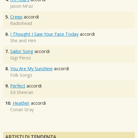
Jason Mraz
5.
Creep
accordi
Radiohead
6.
I Thought I Saw Your Face Today
accordi
She and Him
7.
Sailor Song
accordi
Gigi Perez
8.
You Are My Sunshine
accordi
Folk Songs
9.
Perfect
accordi
Ed Sheeran
10.
Heather
accordi
Conan Gray
ARTISTI DI TENDENZA