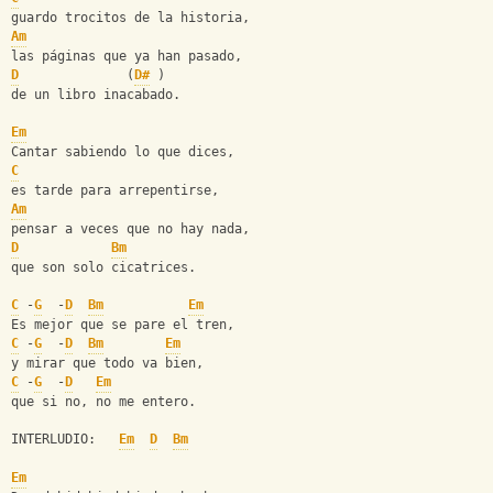
guardo trocitos de la historia,
Am
las páginas que ya han pasado,
D
              (
D#
 )
de un libro inacabado.
Em
Cantar sabiendo lo que dices,
C
es tarde para arrepentirse,
Am
pensar a veces que no hay nada,
D
Bm
que son solo cicatrices.
C
 -
G
  -
D
Bm
Em
Es mejor que se pare el tren,
C
 -
G
  -
D
Bm
Em
y mirar que todo va bien,
C
 -
G
  -
D
Em
que si no, no me entero.
INTERLUDIO:   
Em
D
Bm
Em