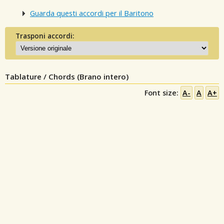
Guarda questi accordi per il Baritono
Trasponi accordi:
Tablature / Chords (Brano intero)
Font size:
A-
A
A+