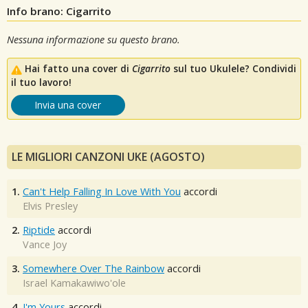
Info brano: Cigarrito
Nessuna informazione su questo brano.
Hai fatto una cover di
Cigarrito
sul tuo Ukulele? Condividi
il tuo lavoro!
Invia una cover
LE MIGLIORI CANZONI UKE (AGOSTO)
1.
Can't Help Falling In Love With You
accordi
Elvis Presley
2.
Riptide
accordi
Vance Joy
3.
Somewhere Over The Rainbow
accordi
Israel Kamakawiwo'ole
4.
I'm Yours
accordi