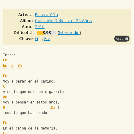
Artista:
Platero Y Tu
Album:
Colección Definitiva - 25 Años
Anno:
2016
Difficoltà:
3.93
(
Intermedio
)
Chiave:
G
,
Em
Accordi
Intro:
Em
C
Em
D
Bm
Em
Voy a parar en el camino,
C
y en lo que dura un cigarrito,
Am
voy a pensar en estos años,
D
                     (
D#
 )
todo lo que ha pasado.
Em
En el cajón de la memoria,
C