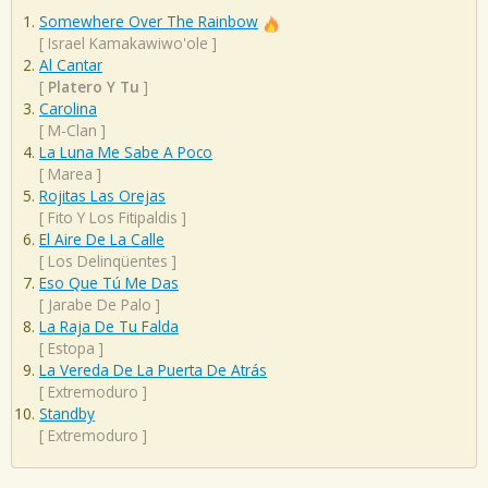
Somewhere Over The Rainbow
[
Israel Kamakawiwo'ole
]
Al Cantar
[
Platero Y Tu
]
Carolina
[
M-Clan
]
La Luna Me Sabe A Poco
[
Marea
]
Rojitas Las Orejas
[
Fito Y Los Fitipaldis
]
El Aire De La Calle
[
Los Delinqüentes
]
Eso Que Tú Me Das
[
Jarabe De Palo
]
La Raja De Tu Falda
[
Estopa
]
La Vereda De La Puerta De Atrás
[
Extremoduro
]
Standby
[
Extremoduro
]