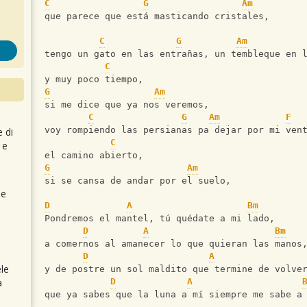
C
G
Am
que parece que está masticando cristales,
C
G
Am
tengo un gato en las entrañas, un tembleque en 
C
y muy poco tiempo,
G
Am
si me dice que ya nos veremos,
C
G
Am
F
voy rompiendo las persianas pa dejar por mi ven
e di
C
 e
el camino abierto,
G
Am
si se cansa de andar por el suelo,
 e
D
A
Bm
Pondremos el mantel, tú quédate a mi lado,
D
A
Bm
a comernos al amanecer lo que quieran las manos
D
A
le
y de postre un sol maldito que termine de volve
a
D
A
que ya sabes que la luna a mí siempre me sabe a