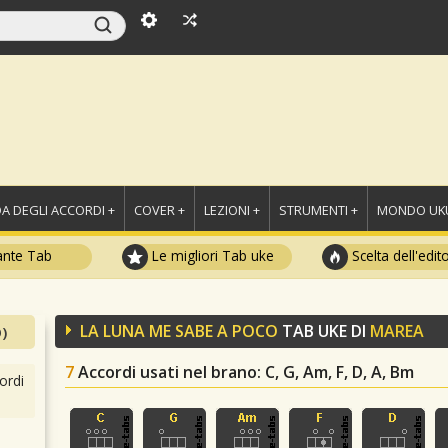
A DEGLI ACCORDI +
COVER +
LEZIONI +
STRUMENTI +
MONDO UKU
ante Tab
Le migliori Tab uke
Scelta dell'edit
LA LUNA ME SABE A POCO
TAB UKE DI
MAREA
)
7
Accordi usati nel brano
: C, G, Am, F, D, A, Bm
ordi