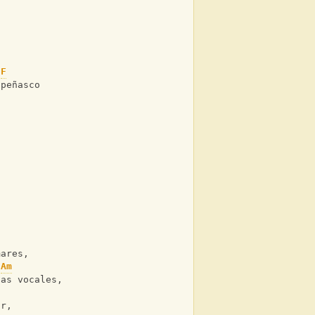
F
 peñasco
mares,
Am
das vocales,
ir,