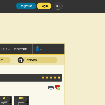
Registrati
Login
It
LELE +
DISCORD
+
ore
Pennata