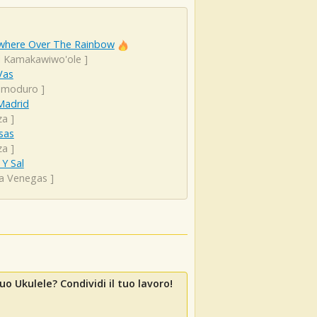
here Over The Rainbow
el Kamakawiwo'ole
]
Vas
emoduro
]
Madrid
za
]
sas
za
]
Y Sal
ta Venegas
]
uo Ukulele? Condividi il tuo lavoro!