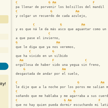
C
G
Am
F
pa llenar de porvenir los bolsillos del mandil
C
G
Am
y colgar un recuerdo de cada azulejo,
C
G
Am
y es que ná le da más asco que aguantar como un
C
a que pase el invierno,
G
Am
que le diga que ya nos veremos,
C
G
que ha vivido en un silbido
Am
F
C
orgullosa de haber sido una yegua sin freno,
G
Am
desgastada de andar por el suelo,
C
G
Am
ty!
le dije que a la noche por los poros me salían 
C
G
soñando que me hablaba y me agarraba a sus cuer
C
G
Am
F
que no hay quien pueda dormir escuchando mi lat