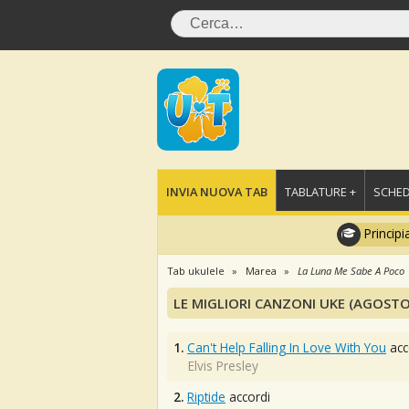
INVIA NUOVA TAB
TABLATURE +
SCHED
Principi
Tab ukulele
Marea
La Luna Me Sabe A Poco
LE MIGLIORI CANZONI UKE (AGOSTO
1.
Can't Help Falling In Love With You
acc
Elvis Presley
2.
Riptide
accordi