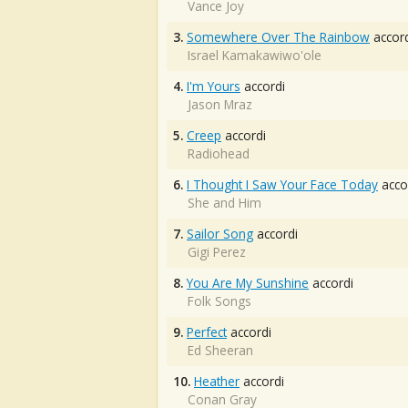
Vance Joy
3.
Somewhere Over The Rainbow
accord
Israel Kamakawiwo'ole
4.
I'm Yours
accordi
Jason Mraz
5.
Creep
accordi
Radiohead
6.
I Thought I Saw Your Face Today
acco
She and Him
7.
Sailor Song
accordi
Gigi Perez
8.
You Are My Sunshine
accordi
Folk Songs
9.
Perfect
accordi
Ed Sheeran
10.
Heather
accordi
Conan Gray