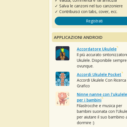
✓ Valuta, commenta e fai amicizia
✓ Salva le canzoni nel tuo canzoniere
✓ Contribuisci con tabs, cover, ecc.
Registrati
APPLICAZIONI ANDROID
Accordatore Ukulele
Il più accurato sintonizzator
Ukulele. Disponibile sempre
ovunque.
Accordi Ukulele Pocket
Accordi Ukulele Con Ricerca
Grafico
Ninne nanne con l'ukulele
per i bambini
Filastrocche e musica per
bambini suonata con l'Ukule
per aiutare il suo bambino 
dormire :)