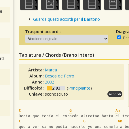
i
Guarda questi accordi per il Baritono
Trasponi accordi:
Diagra
Fis
Tablature / Chords (Brano intero)
rdi
Artista:
Marea
Album:
Besos de Perro
Anno:
2002
Difficoltà:
2.93
(
Principiante
)
Chiave:
sconosciuto
Accordi
C
G
Am
Decía que tenía el corazón alicatao hasta el te
C
G
Am
que a ver si no podía hacerle yo una cenefa a b