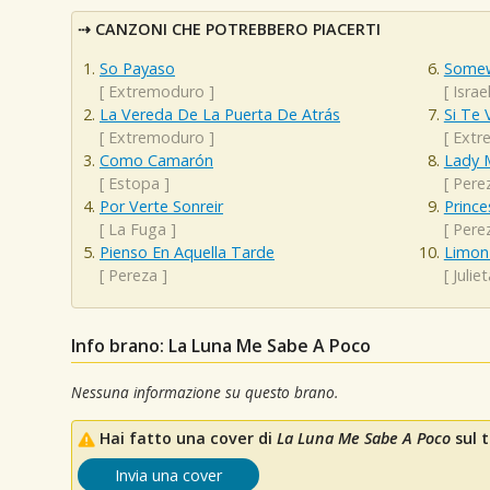
CANZONI CHE POTREBBERO PIACERTI
So Payaso
Somew
[
Extremoduro
]
[
Isra
La Vereda De La Puerta De Atrás
Si Te 
[
Extremoduro
]
[
Extr
Como Camarón
Lady 
[
Estopa
]
[
Pere
Por Verte Sonreir
Prince
[
La Fuga
]
[
Pere
Pienso En Aquella Tarde
Limon 
[
Pereza
]
[
Julie
Info brano: La Luna Me Sabe A Poco
Nessuna informazione su questo brano.
Hai fatto una cover di
La Luna Me Sabe A Poco
sul t
Invia una cover