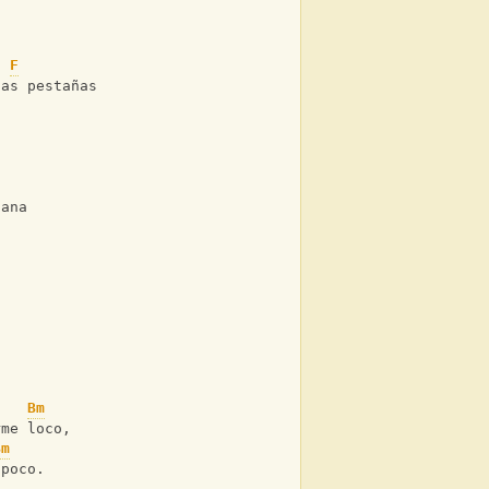
F
las pestañas
tana
,
Bm
rme loco,
Bm
 poco.