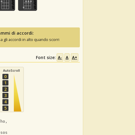
mmi di accordi:
sa gli accordi in alto quando scorri
Font size:
A-
A
A+
AutoScroll
0
1
2
3
4
5
cho,
esos