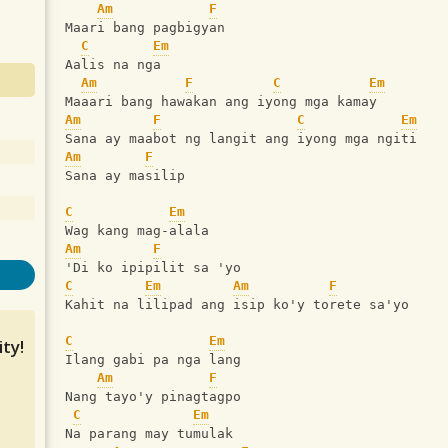
Am
F
Maari bang pagbigyan
C
Em
Aalis na nga
Am
F
C
Em
Maaari bang hawakan ang iyong mga kamay
Am
F
C
Em
Sana ay maabot ng langit ang iyong mga ngiti
Am
F
Sana ay masilip
C
Em
Wag kang mag-alala
Am
F
'Di ko ipipilit sa 'yo
C
Em
Am
F
Kahit na lilipad ang isip ko'y torete sa'yo
C
Em
ty!
Ilang gabi pa nga lang
Am
F
Nang tayo'y pinagtagpo
C
Em
Na parang may tumulak