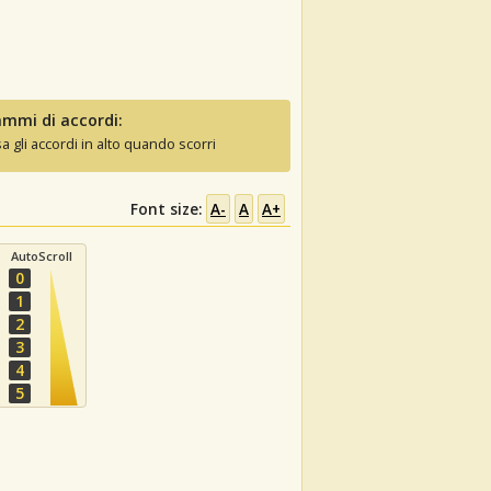
mmi di accordi:
sa gli accordi in alto quando scorri
Font size:
A-
A
A+
AutoScroll
0
1
2
3
4
5