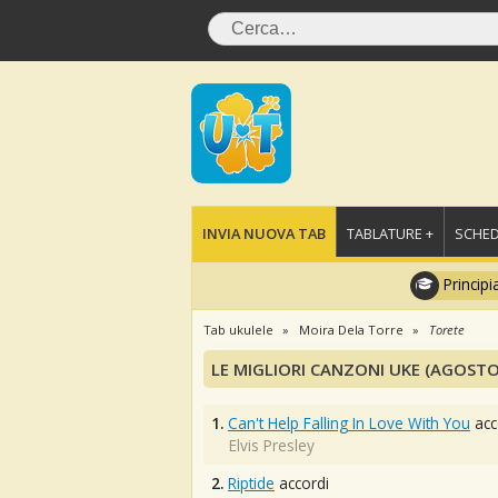
INVIA NUOVA TAB
TABLATURE +
SCHED
Principi
Tab ukulele
Moira Dela Torre
Torete
LE MIGLIORI CANZONI UKE (AGOSTO
1.
Can't Help Falling In Love With You
acc
Elvis Presley
2.
Riptide
accordi