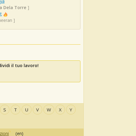
ya
a Dela Torre
]
t
heeran
]
vidi il tuo lavoro!
S
T
U
V
W
X
Y
zioni
(en)