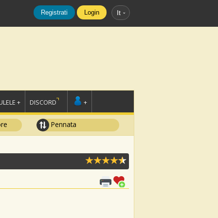
Registrati
Login
It
LELE +
DISCORD
+
ore
Pennata