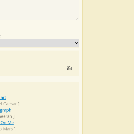
:
art
el Caesar
]
graph
heeran
]
 On Me
o Mars
]