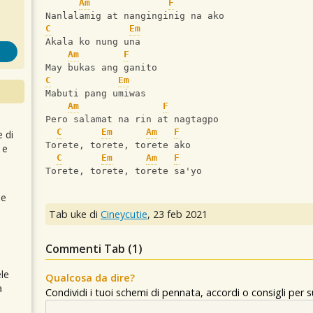
Am
F
Nanlalamig at nanginginig na ako
C
Em
Akala ko nung una
Am
F
May bukas ang ganito
C
Em
Mabuti pang umiwas
Am
F
Pero salamat na rin at nagtagpo
C
Em
Am
F
e di
Torete, torete, torete ako
 e
C
Em
Am
F
Torete, torete, torete sa'yo
 e
Tab uke di
Cineycutie
,
23 feb 2021
Commenti Tab (
1
)
le
Qualcosa da dire?
a
Condividi i tuoi schemi di pennata, accordi o consigli per