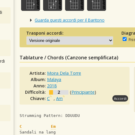
i
Guarda questi accordi per il Baritono
Trasponi accordi:
Diagra
Fis
Tablature / Chords (Canzone semplificata)
rdi
Artista:
Moira Dela Torre
Album:
Malaya
Anno:
2018
Difficoltà:
2
(
Principiante
)
Chiave:
C
,
Am
Accordi
Strumming Pattern: DDUUDU
C
Em
Sandali na lang