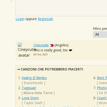
Login
oppure
Registrati
Filtro per
Cineycutie
(Angeles)
This is really good, tnx ❤️
24 Feb 2021
CANZONI CHE POTREBBERO PIACERTI
Huling El Bimbo
Best P
[
Eraserheads
]
[
Dani
Tagpuan
Photo
[
Moira Dela Torre
]
[
Ed S
Love Story
Count
[
Taylor Swift
]
[
Brun