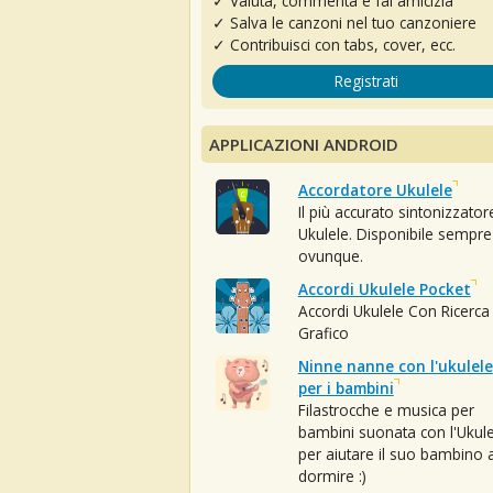
✓ Valuta, commenta e fai amicizia
✓ Salva le canzoni nel tuo canzoniere
✓ Contribuisci con tabs, cover, ecc.
Registrati
APPLICAZIONI ANDROID
Accordatore Ukulele
Il più accurato sintonizzator
Ukulele. Disponibile sempre
ovunque.
Accordi Ukulele Pocket
Accordi Ukulele Con Ricerca
Grafico
Ninne nanne con l'ukulele
per i bambini
Filastrocche e musica per
bambini suonata con l'Ukule
per aiutare il suo bambino 
dormire :)