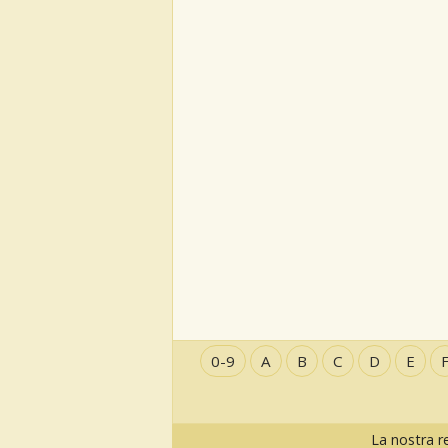
0-9
A
B
C
D
E
La nostra r