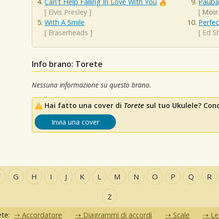
Can't Help Falling In Love With You
Pauba
[
Elvis Presley
]
[
Moir
With A Smile
Perfec
[
Eraserheads
]
[
Ed S
Info brano: Torete
Nessuna informazione su questo brano.
Hai fatto una cover di
Torete
sul tuo Ukulele? Condi
Invia una cover
F
G
H
I
J
K
L
M
N
O
P
Q
R
Z
ete:
Accordatore
Diagrammi di accordi
Scale
Le