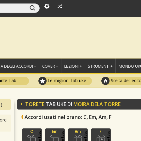
A DEGLI ACCORDI +
COVER +
LEZIONI +
STRUMENTI +
MONDO UKU
ante Tab
Le migliori Tab uke
Scelta dell'edit
TORETE
TAB UKE DI
MOIRA DELA TORRE
)
4
Accordi usati nel brano
: C, Em, Am, F
ordi