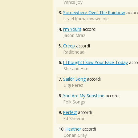
Vance Joy
3.
Somewhere Over The Rainbow
accord
Israel Kamakawiwo'ole
4.
I'm Yours
accordi
Jason Mraz
5.
Creep
accordi
Radiohead
6.
I Thought I Saw Your Face Today
acco
She and Him
7.
Sailor Song
accordi
Gigi Perez
8.
You Are My Sunshine
accordi
Folk Songs
9.
Perfect
accordi
Ed Sheeran
10.
Heather
accordi
Conan Gray