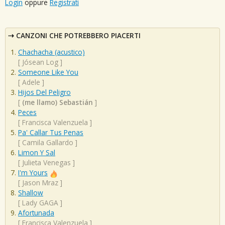
Login
oppure
Registrati
CANZONI CHE POTREBBERO PIACERTI
Chachacha (acustico)
[
Jósean Log
]
Someone Like You
[
Adele
]
Hijos Del Peligro
[
(me llamo) Sebastián
]
Peces
[
Francisca Valenzuela
]
Pa' Callar Tus Penas
[
Camila Gallardo
]
Limon Y Sal
[
Julieta Venegas
]
I'm Yours
[
Jason Mraz
]
Shallow
[
Lady GAGA
]
Afortunada
[
Francisca Valenzuela
]