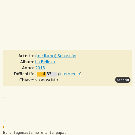
Artista:
(me llamo) Sebastián
Album:
La Belleza
Anno:
2015
Difficoltà:
4.33
(
Intermedio
)
Chiave:
sconosciuto
Accordi
.
F
El antagonista no era tu papá,