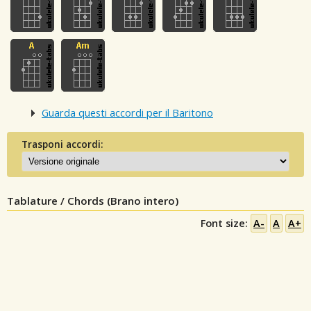
Guarda questi accordi per il Baritono
Trasponi accordi:
Tablature / Chords (Brano intero)
Font size:
A-
A
A+