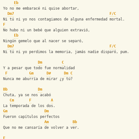
Eb
Yo no me embaracé ni quise abortar,
Dm7
F/C
Ni tú ni yo nos contagiamos de alguna enfermedad mortal.
F
No hubo ni un bebé que alguien extravió,
Eb
Ningún gemelo que al nacer se separó,
Dm7
F/C
Ni tú ni yo perdimos la memoria, jamás nadie disparó, pum.
Dm
C
Y a pesar que todo fue normalidad
F
Gm
D#
Dm
C
Nunca me aburría de mirar ¿y tú?
Bb
Dm
Chuta, ya se nos acabó
Cm
F
A
La temporada de los dos.
Gm
Dm
Fueron capítulos perfectos
Am
Bb
Que no me cansaría de volver a ver.
F