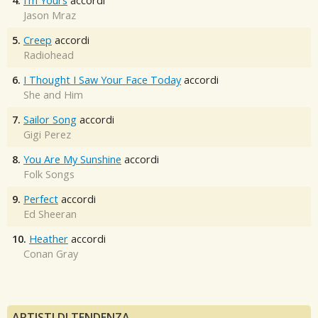
4.
I'm Yours
accordi
Jason Mraz
5.
Creep
accordi
Radiohead
6.
I Thought I Saw Your Face Today
accordi
She and Him
7.
Sailor Song
accordi
Gigi Perez
8.
You Are My Sunshine
accordi
Folk Songs
9.
Perfect
accordi
Ed Sheeran
10.
Heather
accordi
Conan Gray
ARTISTI DI TENDENZA