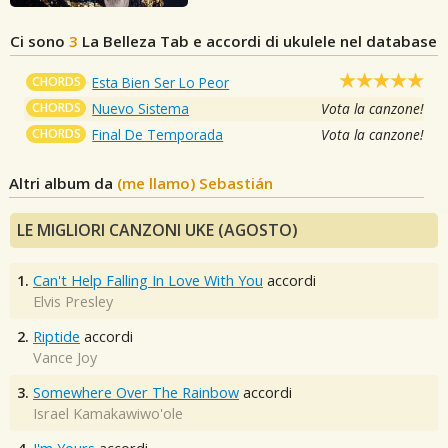
Ci sono
3
La Belleza
Tab e accordi di ukulele nel database
CHORDS
Esta Bien Ser Lo Peor
CHORDS
Nuevo Sistema
Vota la canzone!
CHORDS
Final De Temporada
Vota la canzone!
Altri album da
(me llamo) Sebastián
LE MIGLIORI CANZONI UKE (AGOSTO)
1.
Can't Help Falling In Love With You
accordi
Elvis Presley
2.
Riptide
accordi
Vance Joy
3.
Somewhere Over The Rainbow
accordi
Israel Kamakawiwo'ole