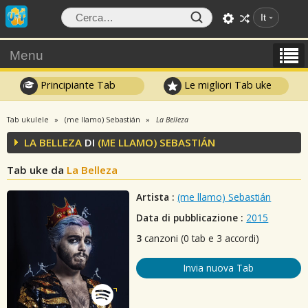
It
Menu
Principiante Tab
Le migliori Tab uke
Tab ukulele
(me llamo) Sebastián
La Belleza
LA BELLEZA
DI
(ME LLAMO) SEBASTIÁN
Tab uke da
La Belleza
Artista :
(me llamo) Sebastián
Data di pubblicazione :
2015
3
canzoni (0 tab e 3 accordi)
Invia nuova Tab