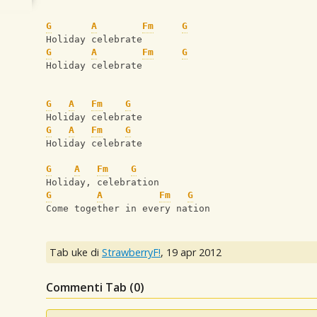
G
A
Fm
G
Holiday celebrate
G
A
Fm
G
Holiday celebrate
G
A
Fm
G
Holiday celebrate
G
A
Fm
G
Holiday celebrate
G
A
Fm
G
Holiday, celebration
G
A
Fm
G
Come together in every nation
Tab uke di
StrawberryF!
,
19 apr 2012
Commenti Tab (
0
)