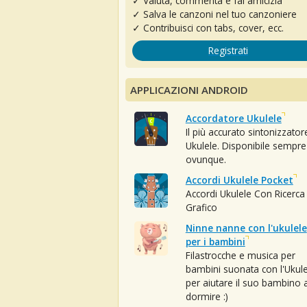
✓ Valuta, commenta e fai amicizia
✓ Salva le canzoni nel tuo canzoniere
✓ Contribuisci con tabs, cover, ecc.
Registrati
APPLICAZIONI ANDROID
Accordatore Ukulele
Il più accurato sintonizzator
Ukulele. Disponibile sempre
ovunque.
Accordi Ukulele Pocket
Accordi Ukulele Con Ricerca
Grafico
Ninne nanne con l'ukulele
per i bambini
Filastrocche e musica per
bambini suonata con l'Ukule
per aiutare il suo bambino 
dormire :)