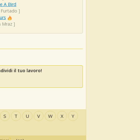
ke A Bird
y Furtado
]
urs
n Mraz
]
ividi il tuo lavoro!
S
T
U
V
W
X
Y