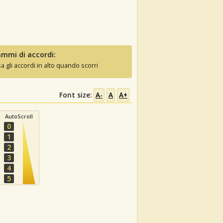
mmi di accordi:
sa gli accordi in alto quando scorri
Font size:
A-
A
A+
AutoScroll
0
1
2
3
4
5