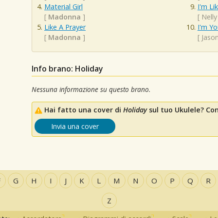
Material Girl
I'm Li
[
Madonna
]
[
Nell
Like A Prayer
I'm Yo
[
Madonna
]
[
Jaso
Info brano: Holiday
Nessuna informazione su questo brano.
Hai fatto una cover di
Holiday
sul tuo Ukulele? Cond
Invia una cover
F
G
H
I
J
K
L
M
N
O
P
Q
R
Z