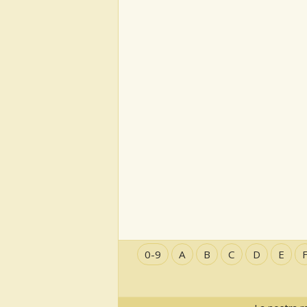
0-9
A
B
C
D
E