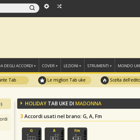
A DEGLI ACCORDI +
COVER +
LEZIONI +
STRUMENTI +
MONDO UKU
ante Tab
Le migliori Tab uke
Scelta dell'edit
HOLIDAY
TAB UKE DI
MADONNA
)
3
Accordi usati nel brano
: G, A, Fm
ordi