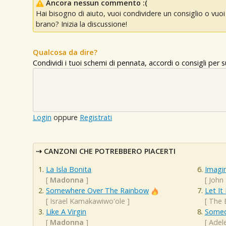
Ancora nessun commento :(
Hai bisogno di aiuto, vuoi condividere un consiglio o vu
brano? Inizia la discussione!
Qualcosa da dire?
Condividi i tuoi schemi di pennata, accordi o consigli per
Login
oppure
Registrati
CANZONI CHE POTREBBERO PIACERTI
La Isla Bonita
Imagi
[
Madonna
]
[
John
Somewhere Over The Rainbow
Let It
[
Israel Kamakawiwo'ole
]
[
The 
Like A Virgin
Someo
[
Madonna
]
[
Adel