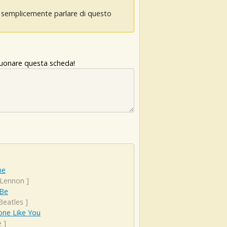
oi semplicemente parlare di questo
 suonare questa scheda!
ne
 Lennon
]
 Be
Beatles
]
ne Like You
e
]