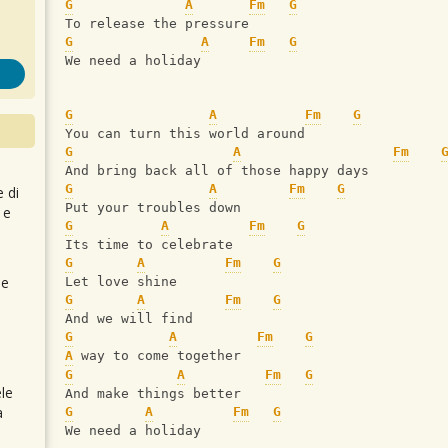
G
A
Fm
G
To release the pressure
G
A
Fm
G
We need a holiday
G
A
Fm
G
You can turn this world around
G
A
Fm
And bring back all of those happy days
G
A
Fm
G
e di
Put your troubles down
 e
G
A
Fm
G
Its time to celebrate
G
A
Fm
G
 e
Let love shine
G
A
Fm
G
And we will find
G
A
Fm
G
A
 way to come together
G
A
Fm
G
le
And make things better
a
G
A
Fm
G
We need a holiday