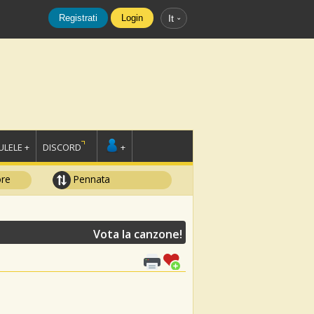
Registrati
Login
It
LELE +
DISCORD
+
ore
Pennata
Vota la canzone!