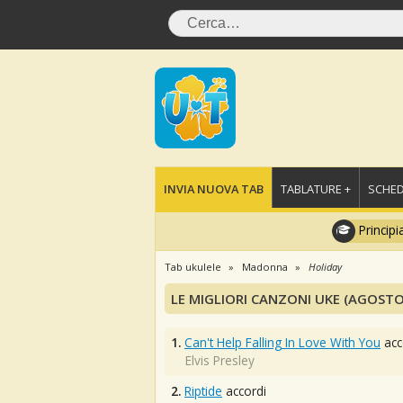
INVIA NUOVA TAB
TABLATURE +
SCHED
Principi
Tab ukulele
Madonna
Holiday
LE MIGLIORI CANZONI UKE (AGOSTO
1.
Can't Help Falling In Love With You
acc
Elvis Presley
2.
Riptide
accordi