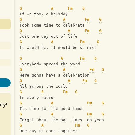
G
A
Fm
G
If we took a holiday
G
A
Fm
G
Took some time to celebrate
G
A
Fm
G
Just one day out of life
G
A
Fm
G
It would be, it would be so nice
G
A
Fm
G
Everybody spread the word
G
A
Fm
G
Were gonna have a celebration
G
A
Fm
G
All across the world
G
A
Fm
G
In every nation
G
A
Fm
G
ty!
Its time for the good times
G
A
Fm
G
Forget about the bad times, oh yeah
G
A
Fm
G
One day to come together