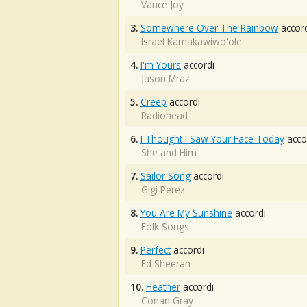
Vance Joy
3.
Somewhere Over The Rainbow
accord
Israel Kamakawiwo'ole
4.
I'm Yours
accordi
Jason Mraz
5.
Creep
accordi
Radiohead
6.
I Thought I Saw Your Face Today
acco
She and Him
7.
Sailor Song
accordi
Gigi Perez
8.
You Are My Sunshine
accordi
Folk Songs
9.
Perfect
accordi
Ed Sheeran
10.
Heather
accordi
Conan Gray